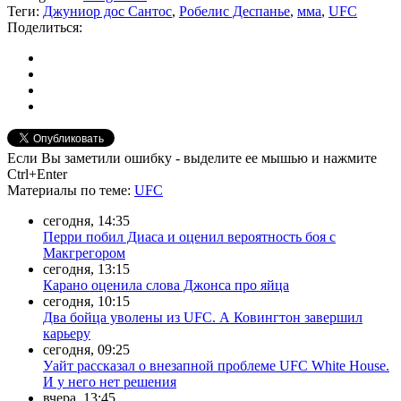
Теги:
Джуниор дос Сантос
,
Робелис Деспанье
,
мма
,
UFC
Поделиться:
Если Вы заметили ошибку - выделите ее мышью и нажмите
Ctrl+Enter
Материалы
по теме
:
UFC
сегодня, 14:35
Перри побил Диаса и оценил вероятность боя с
Макгрегором
сегодня, 13:15
Карано оценила слова Джонса про яйца
сегодня, 10:15
Два бойца уволены из UFC. А Ковингтон завершил
карьеру
сегодня, 09:25
Уайт рассказал о внезапной проблеме UFC White House.
И у него нет решения
вчера, 13:45