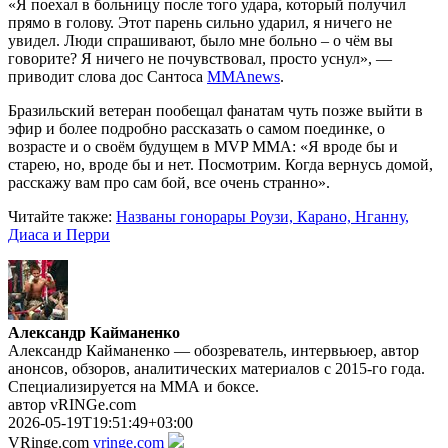
«Я поехал в больницу после того удара, который получил
прямо в голову. Этот парень сильно ударил, я ничего не
увидел. Люди спрашивают, было мне больно – о чём вы
говорите? Я ничего не почувствовал, просто уснул», —
приводит слова дос Сантоса
MMAnews
.
Бразильский ветеран пообещал фанатам чуть позже выйти в
эфир и более подробно рассказать о самом поединке, о
возрасте и о своём будущем в МVP ММА: «Я вроде бы и
старею, но, вроде бы и нет. Посмотрим. Когда вернусь домой,
расскажу вам про сам бой, все очень странно».
Читайте также:
Названы гонорары Роузи, Карано, Нганну,
Диаса и Перри
Александр Кайманенко
Александр Кайманенко — обозреватель, интервьюер, автор
анонсов, обзоров, аналитических материалов с 2015-го года.
Специализируется на ММА и боксе.
автор vRINGe.com
2026-05-19T19:51:49+03:00
VRinge.com
vringe.com