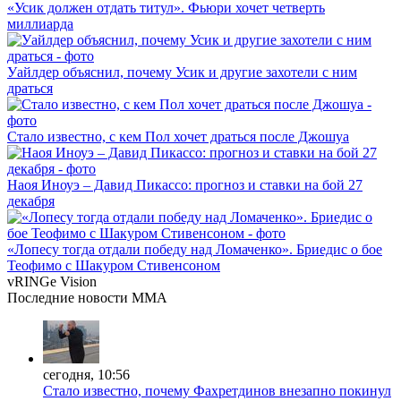
«Усик должен отдать титул». Фьюри хочет четверть
миллиарда
Уайлдер объяснил, почему Усик и другие захотели с ним
драться
Стало известно, с кем Пол хочет драться после Джошуа
Наоя Иноуэ – Давид Пикассо: прогноз и ставки на бой 27
декабря
«Лопесу тогда отдали победу над Ломаченко». Бриедис о бое
Теофимо с Шакуром Стивенсоном
vRINGe
Vision
Последние
новости MMA
сегодня, 10:56
Стало известно, почему Фахретдинов внезапно покинул