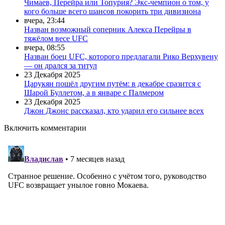
Чимаев, Перейра или Топурия? Экс-чемпион о том, у
кого больше всего шансов покорить три дивизиона
вчера, 23:44
Назван возможный соперник Алекса Перейры в
тяжёлом весе UFC
вчера, 08:55
Назван боец UFC, которого предлагали Рико Верхувену
— он дрался за титул
23 Декабря 2025
Царукян пошёл другим путём: в декабре сразится с
Шарой Буллетом, а в январе с Палмером
23 Декабря 2025
Джон Джонс рассказал, кто ударил его сильнее всех
Включить комментарии