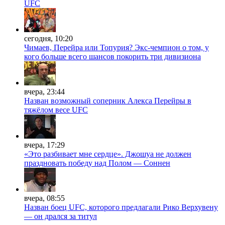
UFC
сегодня, 10:20
Чимаев, Перейра или Топурия? Экс-чемпион о том, у
кого больше всего шансов покорить три дивизиона
вчера, 23:44
Назван возможный соперник Алекса Перейры в
тяжёлом весе UFC
вчера, 17:29
«Это разбивает мне сердце». Джошуа не должен
праздновать победу над Полом — Соннен
вчера, 08:55
Назван боец UFC, которого предлагали Рико Верхувену
— он дрался за титул