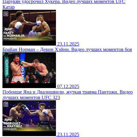
Царукян удосрочил Хукера. Видео лучших моментов UFC
Катар
23.11.2025
Брайан Норман – Девин Хэйни. Видео лучших моментов боя
07.12.2025
Побоище Яна и Двалишвили, жуткая травма Пантожи. Видео
лучших моментов UFC 323
23.11.2025