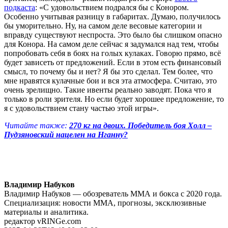
подкаста
: «С удовольствием подрался бы с Конором.
Особенно учитывая разницу в габаритах. Думаю, получилось
бы уморительно. Ну, на самом деле весовые категории и
вправду существуют неспроста. Это было бы слишком опасно
для Конора. На самом деле сейчас я задумался над тем, чтобы
попробовать себя в боях на голых кулаках. Говорю прямо, всё
будет зависеть от предложений. Если в этом есть финансовый
смысл, то почему бы и нет? Я бы это сделал. Тем более, что
мне нравятся кулачные бои и вся эта атмосфера. Считаю, это
очень зрелищно. Такие ивенты реально заводят. Пока что я
только в роли зрителя. Но если будет хорошее предложение, то
я с удовольствием стану частью этой игры».
Читайте также:
270 кг на двоих. Победитель боя Холл –
Пудзяновский нацелен на Нганну?
Владимир Набуков
Владимир Набуков — обозреватель ММА и бокса с 2020 года.
Специализация: новости ММА, прогнозы, эксклюзивные
материалы и аналитика.
редактор vRINGe.com