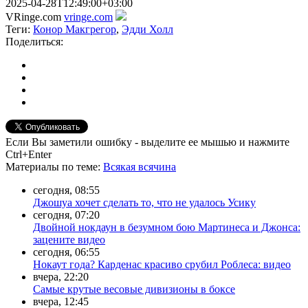
2025-04-28T12:49:00+03:00
VRinge.com
vringe.com
Теги:
Конор Макгрегор
,
Эдди Холл
Поделиться:
Если Вы заметили ошибку - выделите ее мышью и нажмите
Ctrl+Enter
Материалы
по теме
:
Всякая всячина
сегодня, 08:55
Джошуа хочет сделать то, что не удалось Усику
сегодня, 07:20
Двойной нокдаун в безумном бою Мартинеса и Джонса:
зацените видео
сегодня, 06:55
Нокаут года? Карденас красиво срубил Роблеса: видео
вчера, 22:20
Самые крутые весовые дивизионы в боксе
вчера, 12:45