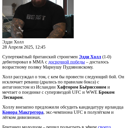
Эдди Холл
28 Апреля 2025, 12:45
Супертяжёлый британский стронгмен
Эдди Холл
(1-0)
дебютировал в ММА с
досрочной победы
– досталось
возрастному поляку Мариушу Пудзяновскому.
Холл рассуждал о том, с кем бы провести следующий бой. Он
исключает реванш (дрались по правилам бокса) с
антагонистом из Исландии
Хафтором Бьёрнссоном
и
мечтает о поединке с суперзвездой UFC и WWE
Броком
Леснаром
.
Холлу внезапно предложили обсудить кандидатуру ирландца
Конора Макгрегора
, экс-чемпиона UFC в полулёгком и
лёгком дивизионах.
Британец молодцом – решил подыграть в эфире
своего