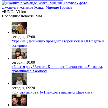
Джошуа в команде Усика. Мнение Гроувза
vRINGe
Vision
Последние
новости MMA
сегодня, 12:00
Украинец Донченко проведёт второй бой в UFC: дата и
соперник
сегодня, 10:00
«Боится до у**ачки». Бакли разоблачил стиль Чимаева,
сравнивал с Хабибом
сегодня, 09:20
«Он сам виноват!» Пимблетт высмеял Царукяна