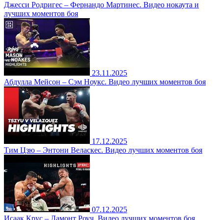
Джесси Родригес – Фернандо Мартинес. Видео нокаута и
лучших моментов боя
23.11.2025
Абдулла Мейсон – Сэм Ноукс. Видео лучших моментов боя
17.12.2025
Тим Цзю – Энтони Веласкес. Видео лучших моментов боя
07.12.2025
Исаак Крус – Ламонт Роуч. Видео лучших моментов боя