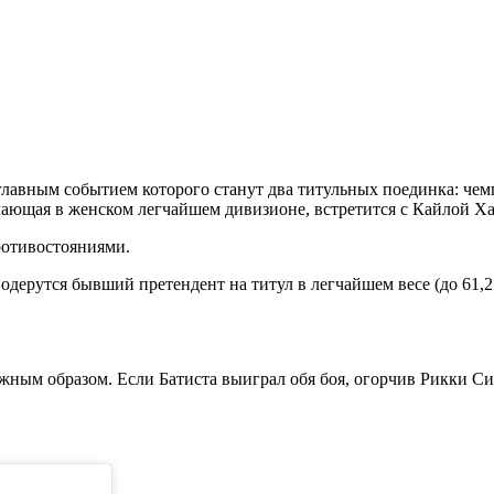
лавным событием которого станут два титульных поединка: чем
ающая в женском легчайшем дивизионе, встретится с Кайлой Ха
ротивостояниями.
дерутся бывший претендент на титул в легчайшем весе (до 61,2
ным образом. Если Батиста выиграл обя боя, огорчив Рикки Си