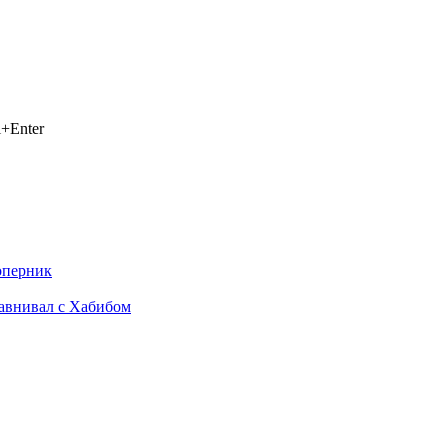
+Enter
оперник
равнивал с Хабибом