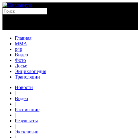
Главная
MMA
p4p
Видео
Фото
Досье
Энциклопедия
Трансляции
Новости
|
Видео
|
Расписание
|
Результаты
|
Эксклюзив
|