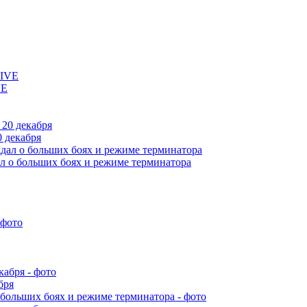
VE
 декабря
л о больших боях и режиме терминатора
бря