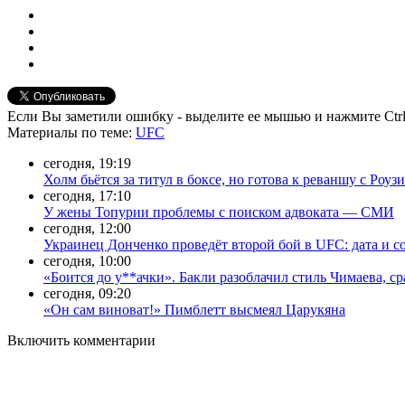
Если Вы заметили ошибку - выделите ее мышью и нажмите Ctrl
Материалы
по теме
:
UFC
сегодня, 19:19
Холм бьётся за титул в боксе, но готова к реваншу с Роузи
сегодня, 17:10
У жены Топурии проблемы с поиском адвоката — СМИ
сегодня, 12:00
Украинец Донченко проведёт второй бой в UFC: дата и с
сегодня, 10:00
«Боится до у**ачки». Бакли разоблачил стиль Чимаева, с
сегодня, 09:20
«Он сам виноват!» Пимблетт высмеял Царукяна
Включить комментарии