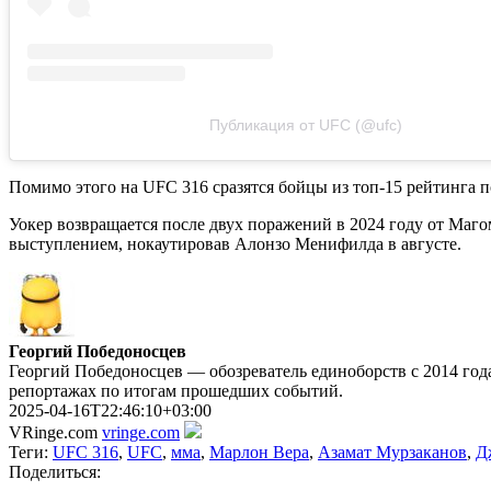
Публикация от UFC (@ufc)
Помимо этого на UFC 316 сразятся бойцы из топ-15 рейтинга п
Уокер возвращается после двух поражений в 2024 году от Маг
выступлением, нокаутировав Алонзо Менифилда в августе.
Георгий Победоносцев
Георгий Победоносцев — обозреватель единоборств с 2014 года
репортажах по итогам прошедших событий.
2025-04-16T22:46:10+03:00
VRinge.com
vringe.com
Теги:
UFC 316
,
UFC
,
мма
,
Марлон Вера
,
Азамат Мурзаканов
,
Д
Поделиться: