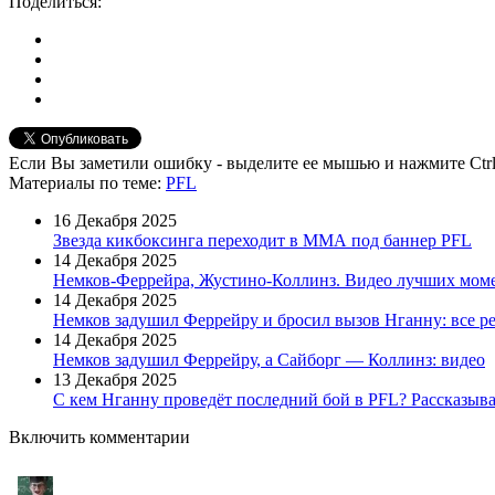
Поделиться:
Если Вы заметили ошибку - выделите ее мышью и нажмите Ctrl
Материалы
по теме
:
PFL
16 Декабря 2025
Звезда кикбоксинга переходит в ММА под баннер PFL
14 Декабря 2025
Немков-Феррейра, Жустино-Коллинз. Видео лучших момен
14 Декабря 2025
Немков задушил Феррейру и бросил вызов Нганну: все ре
14 Декабря 2025
Немков задушил Феррейру, а Сайборг — Коллинз: видео
13 Декабря 2025
С кем Нганну проведёт последний бой в PFL? Рассказыв
Включить комментарии