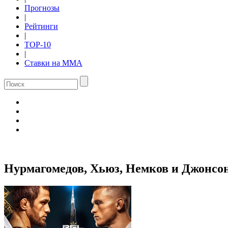
Прогнозы
|
Рейтинги
|
TOP-10
|
Ставки на ММА
Нурмагомедов, Хьюз, Немков и Джонсон 