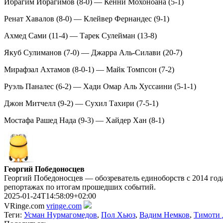
Ибрагим Ибрагимов (8-0) — Кенни Мохоноана (5-1)
Ренат Хавалов (8-0) — Клейвер Фернандес (9-1)
Ахмед Сами (11-4) — Тарек Сулейман (13-8)
Якуб Сулиманов (7-0) — Джарра Аль-Силави (20-7)
Мирафзал Ахтамов (8-0-1) — Майк Томпсон (7-2)
Руэль Паналес (6-2) — Хади Омар Аль Хуссаини (5-1-1)
Джон Митчелл (9-2) — Сухил Тахири (7-5-1)
Мостафа Рашед Нада (9-3) — Хайдер Хан (8-1)
Георгий Победоносцев
Георгий Победоносцев — обозреватель единоборств с 2014 года
репортажах по итогам прошедших событий.
2025-01-24T14:58:09+02:00
VRinge.com
vringe.com
Теги:
Усман Нурмагомедов
,
Пол Хьюз
,
Вадим Немков
,
Тимоти