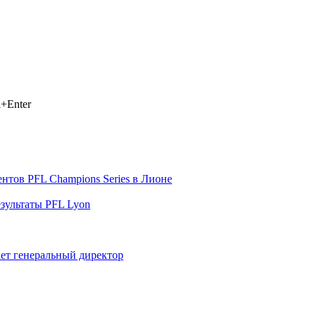
+Enter
тов PFL Champions Series в Лионе
зультаты PFL Lyon
ает генеральный директор