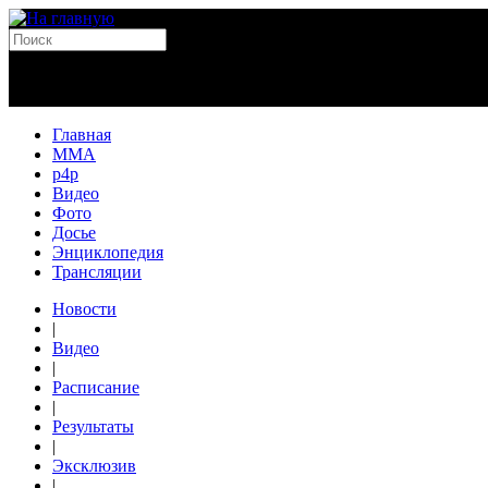
Главная
MMA
p4p
Видео
Фото
Досье
Энциклопедия
Трансляции
Новости
|
Видео
|
Расписание
|
Результаты
|
Эксклюзив
|