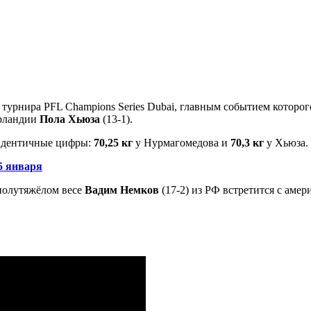
рнира PFL Champions Series Dubai, главным событием которого ст
Ирландии
Пола Хьюза
(13-1).
 идентичные цифры:
70,25 кг
у Нурмагомедова и
70,3 кг
у Хьюза.
5 января
 полутяжёлом весе
Вадим Немков
(17-2) из РФ встретится с аме