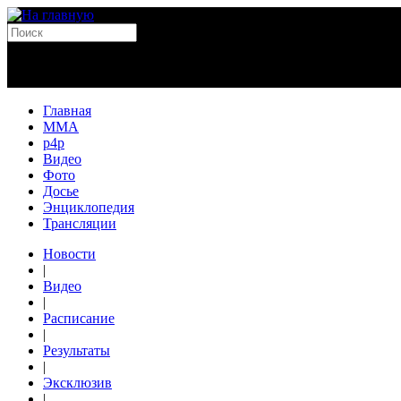
Главная
MMA
p4p
Видео
Фото
Досье
Энциклопедия
Трансляции
Новости
|
Видео
|
Расписание
|
Результаты
|
Эксклюзив
|