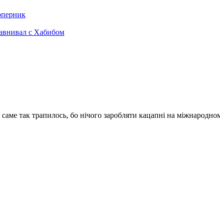
оперник
равнивал с Хабибом