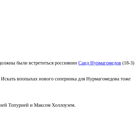
м должны были встретиться россиянин
Саид Нурмагомедов
(18-3)
. Искать впопыхах нового соперника для Нурмагомедова тоже
лией Топурией и Максом Холлоуэем.