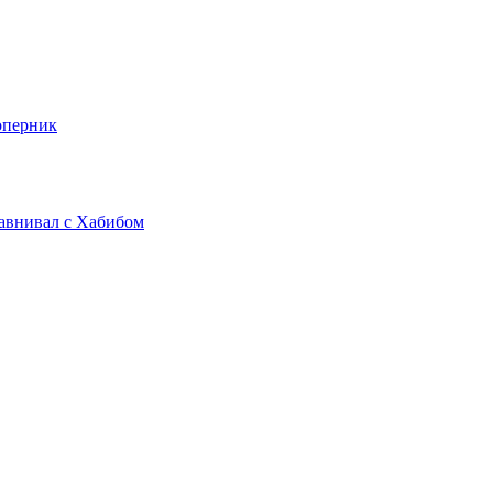
оперник
равнивал с Хабибом