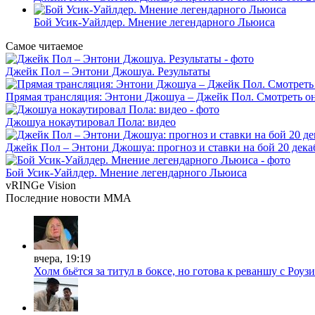
Бой Усик-Уайлдер. Мнение легендарного Льюиса
Самое читаемое
Джейк Пол – Энтони Джошуа. Результаты
Прямая трансляция: Энтони Джошуа – Джейк Пол. Смотреть о
Джошуа нокаутировал Пола: видео
Джейк Пол – Энтони Джошуа: прогноз и ставки на бой 20 дека
Бой Усик-Уайлдер. Мнение легендарного Льюиса
vRINGe
Vision
Последние
новости MMA
вчера, 19:19
Холм бьётся за титул в боксе, но готова к реваншу с Роузи