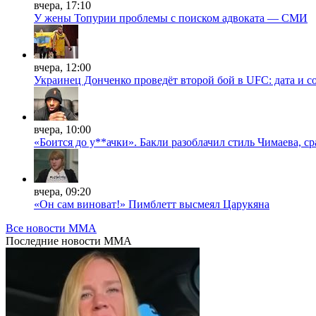
вчера, 17:10
У жены Топурии проблемы с поиском адвоката — СМИ
вчера, 12:00
Украинец Донченко проведёт второй бой в UFC: дата и с
вчера, 10:00
«Боится до у**ачки». Бакли разоблачил стиль Чимаева, с
вчера, 09:20
«Он сам виноват!» Пимблетт высмеял Царукяна
Все новости MMA
Последние
новости MMA