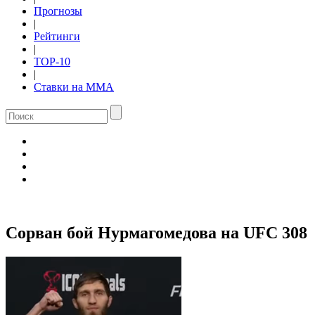
Прогнозы
|
Рейтинги
|
TOP-10
|
Ставки на ММА
Сорван бой Нурмагомедова на UFC 308