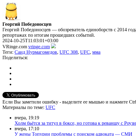
Георгий Победоносцев
Георгий Победоносцев — обозреватель единоборств с 2014 года
репортажах по итогам прошедших событий.
2024-10-25T11:03:01+03:00
VRinge.com
vringe.com
Теги:
Саид Нурмагомедов
,
UFC 308
,
UFC
,
мма
Поделиться:
Если Вы заметили ошибку - выделите ее мышью и нажмите Ctrl
Материалы
по теме
:
UFC
вчера, 19:19
Холм бьётся за титул в боксе, но готова к реваншу с Роузи
вчера, 17:10
У жены Топурии проблемы с поиском адвоката — СМИ