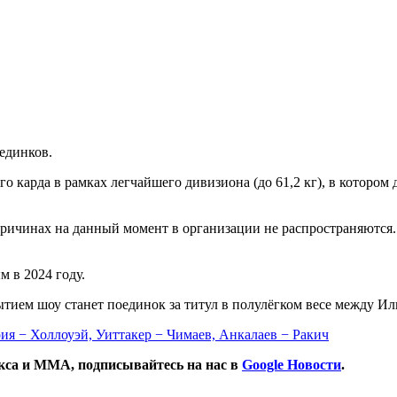
единков.
го карда в рамках легчайшего дивизиона (до 61,2 кг), в которо
причинах на данный момент в организации не распространяются
м в 2024 году.
ытием шоу станет поединок за титул в полулёгком весе между И
ия − Холлоуэй, Уиттакер − Чимаев, Анкалаев − Ракич
окса и ММА, подписывайтесь на нас в
Google Новости
.