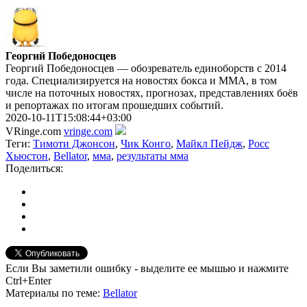
Георгий Победоносцев
Георгий Победоносцев — обозреватель единоборств с 2014
года. Специализируется на новостях бокса и ММА, в том
числе на поточных новостях, прогнозах, представлениях боёв
и репортажах по итогам прошедших событий.
2020-10-11T15:08:44+03:00
VRinge.com
vringe.com
Теги:
Тимоти Джонсон
,
Чик Конго
,
Майкл Пейдж
,
Росс
Хьюстон
,
Bellator
,
мма
,
результаты мма
Поделиться:
Если Вы заметили ошибку - выделите ее мышью и нажмите
Ctrl+Enter
Материалы
по теме
:
Bellator