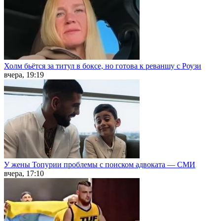
Холм бьётся за титул в боксе, но готова к реваншу с Роузи
вчера, 19:19
У жены Топурии проблемы с поиском адвоката — СМИ
вчера, 17:10