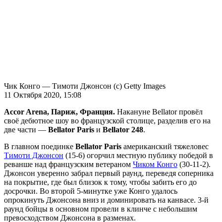
Чик Конго — Тимоти Джонсон (с) Getty Images
11 Октября 2020, 15:08
Accor Arena, Париж, Франция.
Накануне Bellator провёл
своё дебютное шоу во французской столице, разделив его на
две части —
Bellator Paris
и
Bellator 248
.
В главном поединке
Bellator Paris
американский тяжеловес
Тимоти Джонсон
(15-6) огорчил местную публику победой в
реванше над французским ветераном
Чиком Конго
(30-11-2).
Джонсон уверенно забрал первый раунд, переведя соперника
на покрытие, где был близок к тому, чтобы забить его до
досрочки. Во второй 5-минутке уже Конго удалось
опрокинуть Джонсона вниз и доминировать на канвасе. 3-й
раунд бойцы в основном провели в клинче с небольшим
превосходством Джонсона в разменах.