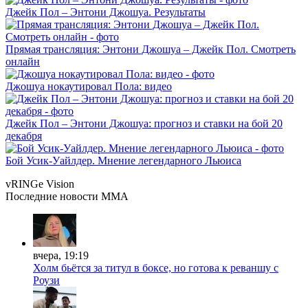
Джейк Пол – Энтони Джошуа. Результаты
Прямая трансляция: Энтони Джошуа – Джейк Пол. Смотреть
онлайн
Джошуа нокаутировал Пола: видео
Джейк Пол – Энтони Джошуа: прогноз и ставки на бой 20
декабря
Бой Усик-Уайлдер. Мнение легендарного Льюиса
vRINGe
Vision
Последние
новости MMA
вчера, 19:19
Холм бьётся за титул в боксе, но готова к реваншу с
Роузи