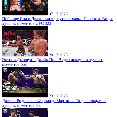
07.12.2025
Побоище Яна и Двалишвили, жуткая травма Пантожи. Видео
лучших моментов UFC 323
20.12.2025
Энтони Джошуа – Джейк Пол. Видео нокаута и лучших
моментов боя
23.11.2025
Джесси Родригес – Фернандо Мартинес. Видео нокаута и
лучших моментов боя