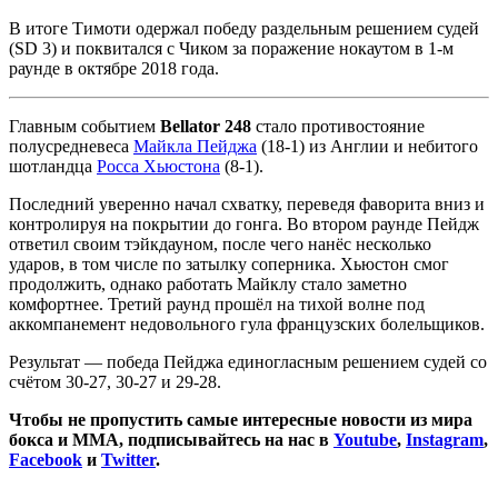
В итоге Тимоти одержал победу раздельным решением судей
(SD 3) и поквитался с Чиком за поражение нокаутом в 1-м
раунде в октябре 2018 года.
Главным событием
Bellator 248
стало противостояние
полусредневеса
Майкла Пейджа
(18-1) из Англии и небитого
шотландца
Росса Хьюстона
(8-1).
Последний уверенно начал схватку, переведя фаворита вниз и
контролируя на покрытии до гонга. Во втором раунде Пейдж
ответил своим тэйкдауном, после чего нанёс несколько
ударов, в том числе по затылку соперника. Хьюстон смог
продолжить, однако работать Майклу стало заметно
комфортнее. Третий раунд прошёл на тихой волне под
аккомпанемент недовольного гула французских болельщиков.
Результат — победа Пейджа единогласным решением судей со
счётом 30-27, 30-27 и 29-28.
Чтобы не пропустить самые интересные новости из мира
бокса и ММА, подписывайтесь на нас в
Youtube
,
Instagram
,
Facebook
и
Twitter
.