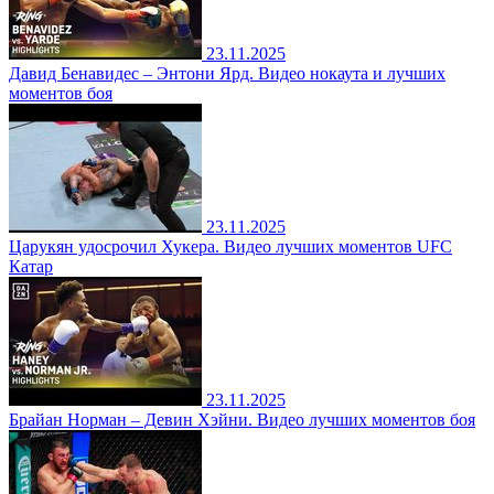
23.11.2025
Давид Бенавидес – Энтони Ярд. Видео нокаута и лучших
моментов боя
23.11.2025
Царукян удосрочил Хукера. Видео лучших моментов UFC
Катар
23.11.2025
Брайан Норман – Девин Хэйни. Видео лучших моментов боя