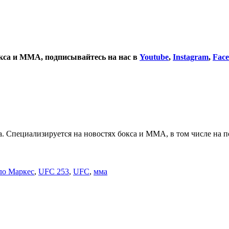
окса и ММА, подписывайтесь на нас в
Youtube
,
Instagram
,
Fac
. Специализируется на новостях бокса и ММА, в том числе на п
ло Маркес
,
UFC 253
,
UFC
,
мма