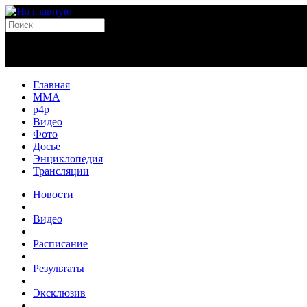
Главная
MMA
p4p
Видео
Фото
Досье
Энциклопедия
Трансляции
Новости
|
Видео
|
Расписание
|
Результаты
|
Эксклюзив
|