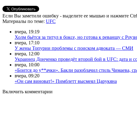
Если Вы заметили ошибку - выделите ее мышью и нажмите Ctrl
Материалы
по теме
:
UFC
вчера, 19:19
Холм бьётся за титул в боксе, но готова к реваншу с Роузи
вчера, 17:10
У жены Топурии проблемы с поиском адвоката — СМИ
вчера, 12:00
Украинец Донченко проведёт второй бой в UFC: дата и с
вчера, 10:00
«Боится до у**ачки». Бакли разоблачил стиль Чимаева, с
вчера, 09:20
«Он сам виноват!» Пимблетт высмеял Царукяна
Включить комментарии