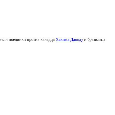
вели поединки против канадца
Хакима Даводу
и бразильца