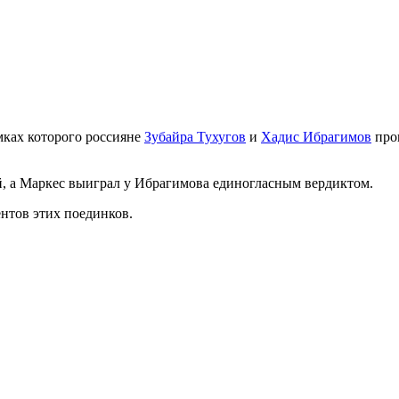
амках которого россияне
Зубайра Тухугов
и
Хадис Ибрагимов
про
, а Маркес выиграл у Ибрагимова единогласным вердиктом.
нтов этих поединков.