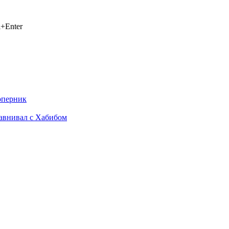
+Enter
оперник
равнивал с Хабибом