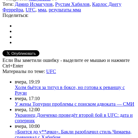
Теги:
Дамир Исмагулов
,
Рустам Хабилов
,
Карлос Диегу
Феррейра
,
UFC
,
мма
,
результаты мма
Поделиться:
Если Вы заметили ошибку - выделите ее мышью и нажмите
Ctrl+Enter
Материалы
по теме
:
UFC
вчера, 19:19
Холм бьётся за титул в боксе, но готова к реваншу с
Роузи
вчера, 17:10
У жены Топурии проблемы с поиском адвоката — СМИ
вчера, 12:00
Украинец Донченко проведёт второй бой в UFC: дата и
соперник
вчера, 10:00
«Боится до у**ачки». Бакли разоблачил стиль Чимаева,
сравнивал с Хабибом