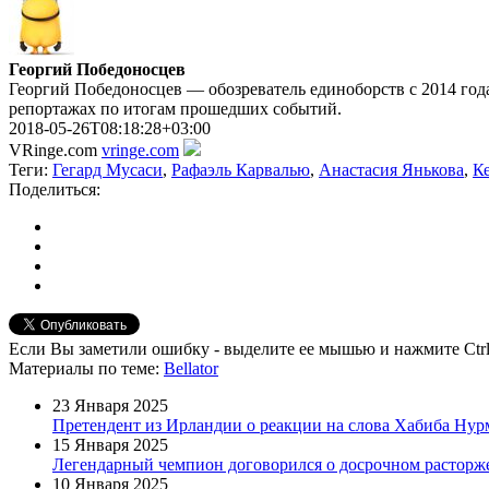
Георгий Победоносцев
Георгий Победоносцев — обозреватель единоборств с 2014 года
репортажах по итогам прошедших событий.
2018-05-26T08:18:28+03:00
VRinge.com
vringe.com
Теги:
Гегард Мусаси
,
Рафаэль Карвалью
,
Анастасия Янькова
,
К
Поделиться:
Если Вы заметили ошибку - выделите ее мышью и нажмите Ctrl
Материалы
по теме
:
Bellator
23 Января 2025
Претендент из Ирландии о реакции на слова Хабиба Нур
15 Января 2025
Легендарный чемпион договорился о досрочном расторж
10 Января 2025