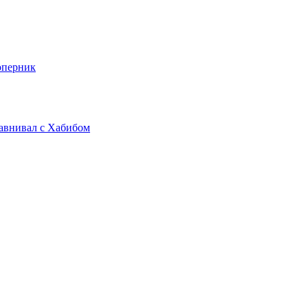
оперник
равнивал с Хабибом