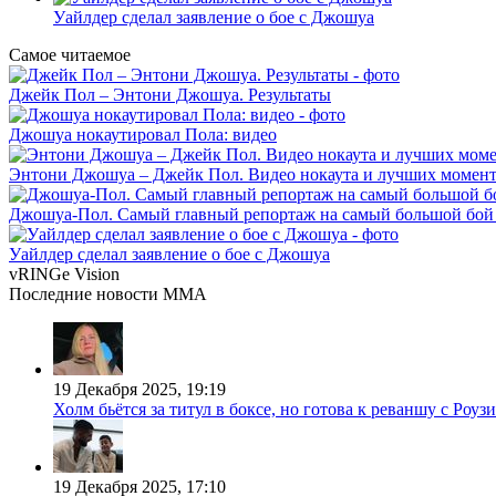
Уайлдер сделал заявление о бое с Джошуа
Самое читаемое
Джейк Пол – Энтони Джошуа. Результаты
Джошуа нокаутировал Пола: видео
Энтони Джошуа – Джейк Пол. Видео нокаута и лучших момент
Джошуа-Пол. Самый главный репортаж на самый большой бой 
Уайлдер сделал заявление о бое с Джошуа
vRINGe
Vision
Последние
новости MMA
19 Декабря 2025, 19:19
Холм бьётся за титул в боксе, но готова к реваншу с Роузи
19 Декабря 2025, 17:10