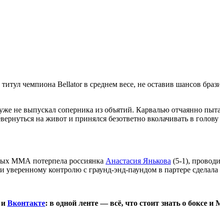
л титул чемпиона Bellator в среднем весе, не оставив шансов бра
 уже не выпускал соперника из объятий. Карвалью отчаянно пыт
вернуться на живот и принялся безответно вколачивать в голову 
ьных ММА потерпела россиянка
Анастасия Янькова
(5-1), провод
 и уверенному контролю с граунд-энд-паундом в партере сделала 
и
Вконтакте
: в одной ленте — всё, что стоит знать о боксе и