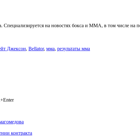
. Специализируется на новостях бокса и ММА, в том числе на п
ейт Джексон
,
Bellator
,
мма
,
результаты мма
+Enter
магомедова
ении контракта