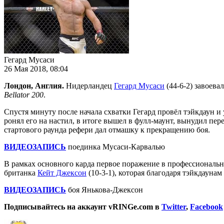
Гегард Мусаси
26 Мая 2018, 08:04
Лондон, Англия.
Нидерландец
Гегард Мусаси
(44-6-2) завоева
Bellator 200
.
Спустя минуту после начала схватки Гегард провёл тэйкдаун и
ронял его на настил, в итоге вышел в фулл-маунт, вынудил пере
стартового раунда рефери дал отмашку к прекращению боя.
ВИДЕОЗАПИСЬ
поединка Мусаси-Карвалью
В рамках основного карда первое поражение в профессионал
британка
Кейт Джексон
(10-3-1), которая благодаря тэйкдаунам
ВИДЕОЗАПИСЬ
боя Янькова-Джексон
Подписывайтесь на аккаунт vRINGe.com в
Twitter
,
Facebook