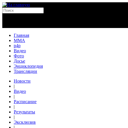
Главная
MMA
p4p
Видео
Фото
Досье
Энциклопедия
Трансляции
Новости
|
Видео
|
Расписание
|
Результаты
|
Эксклюзив
|