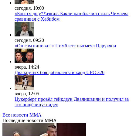
сегодня, 10:00
«Боится до у**ачки». Бакли разоблачил стиль Чимаева,
сравнивал с Хабибом
сегодня, 09:20
«Он сам виноват!» Пимблетт высмеял Царукяна
вчера, 14:24
Два крутых боя добавлены в кард UFC 326
вчера, 12:05
Цукерберг провёл тейкдаун Двалишвили и получил за
это пощёчину: видео
Все новости MMA
Последние
новости MMA