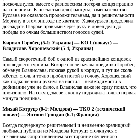
поскользнулся, вместе с равновесием потеряв концентрацию
на сопернике. К несчастью для француза, замешательство
Руслана не оказалось продолжительным, да и решительности
Моргану в этом эпизоде не хватило. Хажмурзаев продолжил
досаждать Шаррье правыми через руку и довёл дело до
победы по очкам большинством голосов судей.
Кирилл Горобец (5-1; Украина) — КО 1 (нокаут) —
Владислав Хорошевский (5-4; Украина)
Самый скоротечный бой с одной из красивейших концовок
прошедшего турнира. Вскоре после начала поединка Горобец
обманул Владислава, показав рукой в корпус, и тут же сколь
жёстко, столь и точно пробил ногой в голову. Хорошевский
как подкошенный рухнул на настил – необходимости в
добивании уже не было, а Владислав даже не сразу понял, что
произошло. На секундомере к концу подходила только первая
минута поединка.
Михай Котруцэ (8-1; Молдова) — ТКО 2 (технический
нокаут) — Энтони Грондин (6-1; Франция)
Всегда подчёркнуто решительный и неизменно зрелищный
любимец публики из Молдовы Котруцэ столкнулся с
отчаянным сопротивлением всесторонне обученного