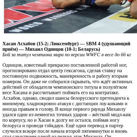
Хасан Асхабов (15-2; Люксембург) — SBM 4 (удушающий
приём) — Михаил Одинцов (10-1; Беларусь)
Бой за титул чемпиона мира по версии WWFC в весе до 66 кг
Одинцов, известный прекрасно поставленной работой ног,
прогнозировано отдал центр гексагона, сделав ставку на
постоянную подвижность, маневренность и работу вторым
номером. Он даже не собирался скрывать, что ждёт активных
действий от обладателя чемпионского титула в полулёгком
весе Хасана и рассчитывает поймать его на контратаке.
Асхабов, однако, сводил шансы белорусского претендента к
минимуму, хладнокровно атакуя с дистанции лоу-киками и
иногда правым в голову. В конце первого раунда Михаилу
удался один из немногих точных ударов – жёсткий мидл-кик
по корпусу, но и Хасан в долгу не остался, поймав ногу
белоруса и проведя тэйкдаун. Ещё один перевод в партер
случился вскоре после начала второй пятиминутки и вновь
стал следствием одной из редких атак Михаила. Он