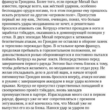
француза Грондина. Более того, если прежде Михай был
известен, прежде всего, как жёсткий ударник, особенно
беспощадно орудуя ногами, то в этом поединке ему пришлось
искать результат на другом «игровом поле». Пропустив
первый же лоу-кик, Энтони, очевидно, понял, что больше
принимать удары молдаванина не хочет, и решительно
бросился атаковать сам. Котруцэ ответил проходом в ноги и
заработал тэйкдаун, оказавшись в доминирующей позиции у
сетки. В двух эпизодах Михай переходил к затяжным
безответным атакам, но Грондин не оставлял в обороне лазеек
и терпеливо пережидал бурю. В остальное время француз,
продолжая пребывать в горизонтальном положении, не
довольствовался ролью обороняющегося и постоянно пытался
поймать Котруцэ на рычаг локтя. Непосредственно перед
завершением первого раунда Энтони был очень близок к тому,
чтобы добиться желаемого, но молдаванин не отдал руку. Не
желая откладывать дело в долгий ящик, в начале второй
пятиминутки Грондин вновь бросился вперёд, атакуя ногами
и руками с завершающим аккордом в виде удара коленом в
прыжке. Котруцэ не пропустил существенных попаданий и
своевременно провёл тэйкдаун, вновь завладев
преимуществом в партере. Израсходовав много сил в первом
раунде, француз уже не мог сопротивляться с прежним
энтузиазмом, и всё кончилось тем, что Михай уже не
выпустил его из-за блока. Нанося удар за ударом по