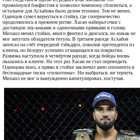
промахнулся бэкфистом и позволил чемпиону сблизиться, а
остальное для Асхабова было делом техники. Тем не менее,
Одинцов сумел вернуться в стойку, где соперничество
продолжилось в прежнем ритме. Хасан набирал очки с
дистанции лоу-киками и одиночными прямыми в голову.
Михаил менял стойки, много финтил и двигался, но никак не
мог запутать обладателя титула. В третьем раунде Асхабов
записал на счёт очередной тэйкдаун, повалив претендента из
клинча, но белорус успешно отзащищался на покрытии.
Развязка наступила в четвёртом раунде, когда бойцы вновь
оказались в клинче. На этот раз Хасан не стал переводить
Одинцова вниз, а прямо в стойке заключил шею оппонента в
беспощадные тиски «гильотины». Ни выбраться, ни терпеть
Михаил не мог и вынужденно капитулировал, постучав.