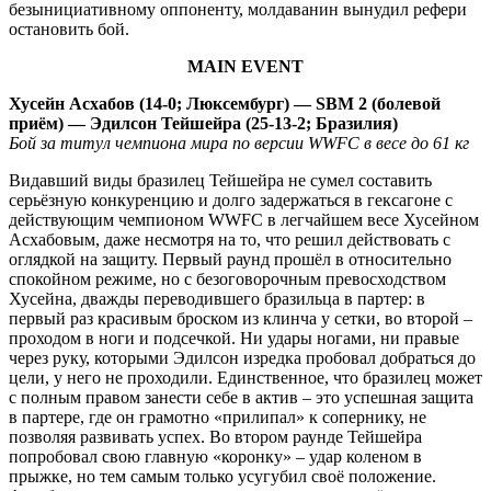
безынициативному оппоненту, молдаванин вынудил рефери
остановить бой.
MAIN EVENT
Хусейн Асхабов (14-0; Люксембург) — SBM 2 (болевой
приём) — Эдилсон Тейшейра (25-13-2; Бразилия)
Бой за титул чемпиона мира по версии WWFC в весе до 61 кг
Видавший виды бразилец Тейшейра не сумел составить
серьёзную конкуренцию и долго задержаться в гексагоне с
действующим чемпионом WWFC в легчайшем весе Хусейном
Асхабовым, даже несмотря на то, что решил действовать с
оглядкой на защиту. Первый раунд прошёл в относительно
спокойном режиме, но с безоговорочным превосходством
Хусейна, дважды переводившего бразильца в партер: в
первый раз красивым броском из клинча у сетки, во второй –
проходом в ноги и подсечкой. Ни удары ногами, ни правые
через руку, которыми Эдилсон изредка пробовал добраться до
цели, у него не проходили. Единственное, что бразилец может
с полным правом занести себе в актив – это успешная защита
в партере, где он грамотно «прилипал» к сопернику, не
позволяя развивать успех. Во втором раунде Тейшейра
попробовал свою главную «коронку» – удар коленом в
прыжке, но тем самым только усугубил своё положение.