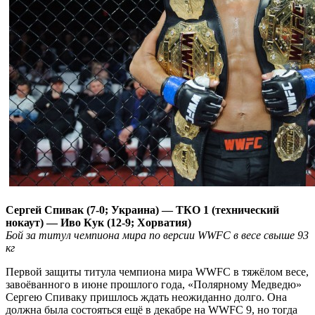
Сергей Спивак (7-0; Украина) — ТКО 1 (технический
нокаут) — Иво Кук (12-9; Хорватия)
Бой за титул чемпиона мира по версии WWFC в весе свыше 93
кг
Первой защиты титула чемпиона мира WWFC в тяжёлом весе,
завоёванного в июне прошлого года, «Полярному Медведю»
Сергею Спиваку пришлось ждать неожиданно долго. Она
должна была состояться ещё в декабре на WWFC 9, но тогда