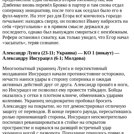
Дзябенко вновь перевёл Бровко в партер и там снова отдал
сопернику инициативу, после того как оседлал было его в
фулл-маунте. На этот раз для Егора всё кончилось гораздо
печальнее: находясь сверху, он позволил Ивану набросить на
себя «треугольник» и в прямом смысле держался до
последнего, однако был вынужден смириться с неизбежным.
Рефери остановил схватку, как только увидел, что Егор начал
«засыпать», теряя сознание.
Александр Лунга (23-11; Украина) — КО 1 (нокаут) —
Александру Инсурацел (6-1; Молдова)
Многоопытный украинец Лунга и перспективный
молдаванин Инсурацел начали противостояние осторожно,
нечасто нанося удары в сторону соперника и ожидая
активных действий друг от друга. Александр прошёл в ноги,
но Инсурацел не позволил ему провести тэйкдаун. Бойцы
оказались у сетки в плотном клинче, обмениваясь ударами
коленями. Украинец неоднократно пробовал бросить
Александру на покрытие, но тот демонстрировал отличную
защиту от переводов. В конце первого раунда, пересытившись
ролью принимающей стороны, Инсурацел неосмотрительно
поспешил реваншироваться в стойке на открытом
пространстве и нарвался на разящий встречный удар
украинца ногой с разворота. Попадание пришлось прямо в