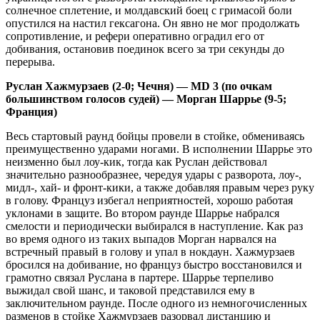
солнечное сплетение, и молдавский боец с гримасой боли
опустился на настил гексагона. Он явно не мог продолжать
сопротивление, и рефери оперативно оградил его от
добивания, остановив поединок всего за три секунды до
перерыва.
Руслан Хажмурзаев (2-0; Чечня) — MD 3 (по очкам
большинством голосов судей) — Морган Шаррье (9-5;
Франция)
Весь стартовый раунд бойцы провели в стойке, обмениваясь
преимущественно ударами ногами. В исполнении Шаррье это
неизменно был лоу-кик, тогда как Руслан действовал
значительно разнообразнее, чередуя удары с разворота, лоу-,
мидл-, хай- и фронт-кики, а также добавляя правым через руку
в голову. Француз избегал неприятностей, хорошо работая
уклонами в защите. Во втором раунде Шаррье набрался
смелости и периодически выбирался в наступление. Как раз
во время одного из таких выпадов Морган нарвался на
встречный правый в голову и упал в нокдаун. Хажмурзаев
бросился на добивание, но француз быстро восстановился и
грамотно связал Руслана в партере. Шаррье терпеливо
выжидал свой шанс, и таковой представился ему в
заключительном раунде. После одного из немногочисленных
разменов в стойке Хажмурзаев разорвал дистанцию и