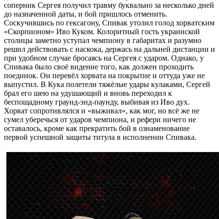
соперник Сергея получил травму буквально за несколько дней
до назначенной даты, и бой пришлось отменить.
Соскучившись по гексагону, Спивак утолил голод хорватским
«Скорпионом» Иво Куком. Колоритный гость украинской
столицы заметно уступал чемпиону в габаритах и разумно
решил действовать с наскока, держась на дальней дистанции и
при удобном случае бросаясь на Сергея с ударом. Однако, у
Спивака было своё видение того, как должен проходить
поединок. Он перевёл хорвата на покрытие и оттуда уже не
выпустил. В Кука полетели тяжёлые удары кулаками, Сергей
брал его шею на удушающий и вновь переходил к
беспощадному граунд-энд-паунду, выбивая из Иво дух.
Хорват сопротивлялся и «выживал», как мог, но всё же не
сумел уберечься от ударов чемпиона, и рефери ничего не
оставалось, кроме как прекратить бой в ознаменование
первой успешной защиты титула в исполнении Спивака.