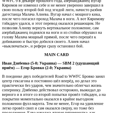
WWFC 9 в декабре прошлого года, азербайджанец Вугар
Кяримов не изменил себе и не менее уверенно завершил в
свою пользу второй бой под эгидой лиги, начисто разбив
дагестанца Малача Алиева. Вугар начал с мощного кика,
после чего погасил проход Малача в ноги. А вот Кяримову
тэйкдаун удался, и этот перевод оказался решающим. Не
позволяя Алиеву вернуть вертикальное положение, сам
азербайджанец поднялся на ноги и из стойки обрушил на
голову Малача мощный прямой, после чего перешёл к
добиванию и быстро добился своего. Алиев начал
«выключаться», и рефери сразу остановил бой.
MAIN CARD
Иван Дзябенко (5-0; Украина) — SBM 2 (удушающий
приём) — Егор Бровко (2-0; Украина)
В поединке двух победителей Road to WWFC Бровко занял
центр гексагона и постоянно шёл вперёд, но делал это
практически без ударов, чем значительно облегчал жизнь
сопернику. Дзябенко действовал осторожно, выжидал до
верного и в итоге со второй попытки провёл тэйкдаун, а на
покрытии моментально оказался в крайне выгодном
положении фулл-маунта. Тем не менее, Егор на удивление
легко провёл свип и сам оказался сверху, но тоже без
продолжения. Едва началась вторая пятиминутка, как