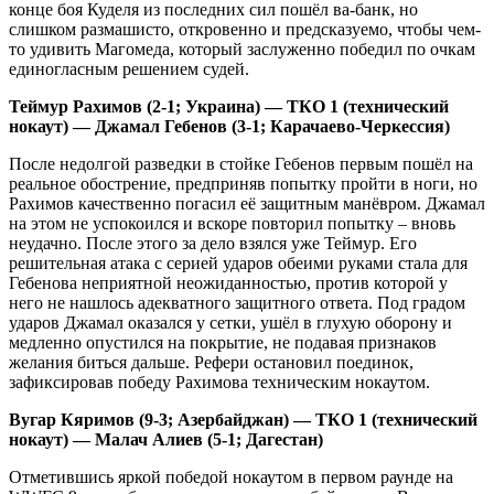
конце боя Куделя из последних сил пошёл ва-банк, но
слишком размашисто, откровенно и предсказуемо, чтобы чем-
то удивить Магомеда, который заслуженно победил по очкам
единогласным решением судей.
Теймур Рахимов (2-1; Украина) — ТКО 1 (технический
нокаут) — Джамал Гебенов (3-1; Карачаево-Черкессия)
После недолгой разведки в стойке Гебенов первым пошёл на
реальное обострение, предприняв попытку пройти в ноги, но
Рахимов качественно погасил её защитным манёвром. Джамал
на этом не успокоился и вскоре повторил попытку – вновь
неудачно. После этого за дело взялся уже Теймур. Его
решительная атака с серией ударов обеими руками стала для
Гебенова неприятной неожиданностью, против которой у
него не нашлось адекватного защитного ответа. Под градом
ударов Джамал оказался у сетки, ушёл в глухую оборону и
медленно опустился на покрытие, не подавая признаков
желания биться дальше. Рефери остановил поединок,
зафиксировав победу Рахимова техническим нокаутом.
Вугар Кяримов (9-3; Азербайджан) — ТКО 1 (технический
нокаут) — Малач Алиев (5-1; Дагестан)
Отметившись яркой победой нокаутом в первом раунде на