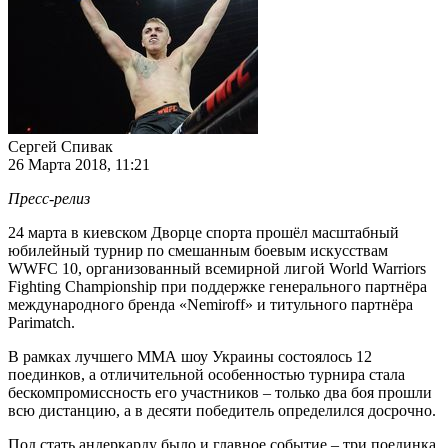
Сергей Спивак
26 Марта 2018, 11:21
Пресс-релиз
24 марта в киевском Дворце спорта прошёл масштабный
юбилейный турнир по смешанным боевым искусствам
WWFC 10, организованный всемирной лигой World Warriors
Fighting Championship при поддержке генерального партнёра
международного бренда «Nemiroff» и титульного партнёра
Parimatch.
В рамках лучшего ММА шоу Украины состоялось 12
поединков, а отличительной особенностью турнира стала
бескомпромиссность его участников – только два боя прошли
всю дистанцию, а в десяти победитель определился досрочно.
Под стать андеркарду было и главное событие – три поединка