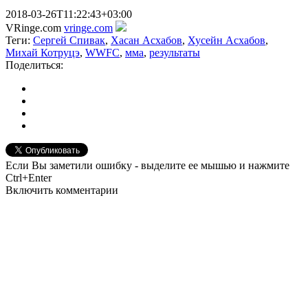
2018-03-26T11:22:43+03:00
VRinge.com
vringe.com
Теги:
Сергей Спивак
,
Хасан Асхабов
,
Хусейн Асхабов
,
Михай Котруцэ
,
WWFC
,
мма
,
результаты
Поделиться:
Если Вы заметили ошибку - выделите ее мышью и нажмите
Ctrl+Enter
Включить комментарии