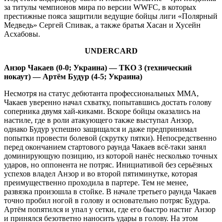
за титулы чемпионов мира по версии WWFC, в которых
престижные пояса защитили ведущие бойцы лиги «Полярный
Медведь» Сергей Спивак, а также братья Хасан и Хусейн
Асхабовы.
UNDERCARD
Анзор Чакаев (0-0; Украина) — ТКО 3 (технический
нокаут) — Артём Будур (4-5; Украина)
Несмотря на статус дебютанта профессиональных ММА,
Чакаев уверенно начал схватку, попытавшись достать голову
соперника двумя хай-киками. Вскоре бойцы оказались на
настиле, где в роли атакующего также выступал Анзор,
однако Будур успешно защищался и даже предпринимал
попытки провести болевой (скрутку пятки). Непосредственно
перед окончанием стартового раунда Чакаев всё-таки занял
доминирующую позицию, из которой нанёс несколько точных
ударов, но оппонента не потряс. Инициативой без серьёзных
успехов владел Анзор и во второй пятиминутке, которая
преимущественно проходила в партере. Тем не менее,
развязка произошла в стойке. В начале третьего раунда Чакаев
точно пробил ногой в голову и основательно потряс Будура.
Артём попятился и упал у сетки, где его быстро настиг Анзор
и принялся безответно наносить удары в голову. На этом