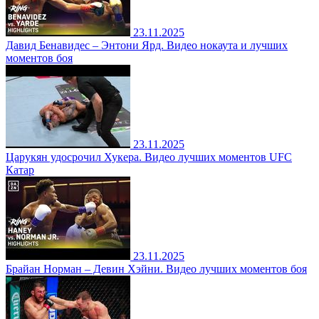
23.11.2025
Давид Бенавидес – Энтони Ярд. Видео нокаута и лучших
моментов боя
23.11.2025
Царукян удосрочил Хукера. Видео лучших моментов UFC
Катар
23.11.2025
Брайан Норман – Девин Хэйни. Видео лучших моментов боя