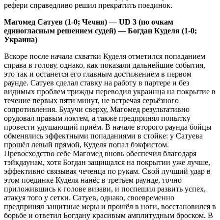
рефери справедливо решил прекратить поединок.
Магомед Сатуев (1-0; Чечня) — UD 3 (по очкам
единогласным решением судей) — Богдан Куделя (1-0;
Украина)
Вскоре после начала схватки Куделя отметился попаданием
справа в голову, однако, как показали дальнейшие события,
это так и останется его главным достижением в первом
раунде. Сатуев сделал ставку на работу в партере и без
видимых проблем трижды переводил украинца на покрытие в
течение первых пяти минут, не встречая серьёзного
сопротивления. Будучи сверху, Магомед результативно
орудовал правым локтем, а также предпринял попытку
провести удушающий приём. В начале второго раунда бойцы
обменялись эффектными попаданиями в стойке: у Сатуева
прошёл левый прямой, Куделя попал бэкфистом.
Превосходство себе Магомед вновь обеспечил благодаря
тэйкдаунам, хотя Богдан защищался на покрытии уже лучше,
эффективно связывая чеченца по рукам. Свой лучший удар в
этом поединке Куделя нанёс в третьем раунде, точно
приложившись к голове визави, и поспешил развить успех,
атакуя того у сетки. Сатуев, однако, своевременно
предпринял защитные меры и прошёл в ноги, восстановился в
борьбе и ответил Богдану красивым амплитудным броском. В