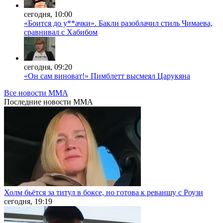
сегодня, 10:00
«Боится до у**ачки». Бакли разоблачил стиль Чимаева,
сравнивал с Хабибом
сегодня, 09:20
«Он сам виноват!» Пимблетт высмеял Царукяна
Все новости MMA
Последние
новости MMA
Холм бьётся за титул в боксе, но готова к реваншу с Роузи
сегодня, 19:19