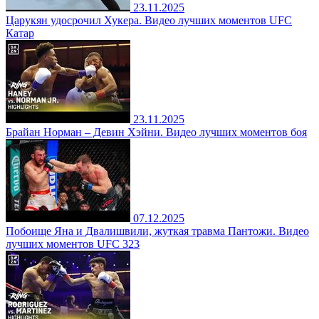
23.11.2025
Царукян удосрочил Хукера. Видео лучших моментов UFC
Катар
23.11.2025
Брайан Норман – Девин Хэйни. Видео лучших моментов боя
07.12.2025
Побоище Яна и Двалишвили, жуткая травма Пантожи. Видео
лучших моментов UFC 323