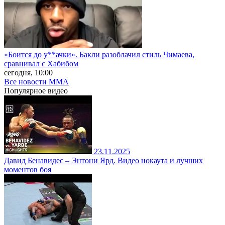
«Боится до у**ачки». Бакли разоблачил стиль Чимаева,
сравнивал с Хабибом
сегодня, 10:00
Все новости MMA
Популярное
видео
23.11.2025
Давид Бенавидес – Энтони Ярд. Видео нокаута и лучших
моментов боя