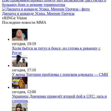
Цзю прокомментировал победу над Веласкесом, рассуждал о
больших боях и режиме терминатора
Джошуа в команде Усика. Мнение Гроувза
vRINGe
Vision
Последние
новости MMA
сегодня, 19:19
Холм бьётся за титул в боксе, но готова к реваншу с
Роузи
сегодня, 17:10
У жены Топурии проблемы с поиском адвоката — СМИ
сегодня, 12:00
Украинец Донченко проведёт второй бой в UFC: дата и
соперник