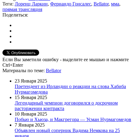
Теги:
Лоренц Ларкин
,
Фернандо Гонсалес
,
Bellator
,
мма
,
прямая трансляция
Поделиться:
Если Вы заметили ошибку - выделите ее мышью и нажмите
Ctrl+Enter
Материалы
по теме
:
Bellator
23 Января 2025
Претендент из Ирландии о реакции на слова Хабиба
Нурмагомедова
15 Января 2025
Легендарный чемпион договорился о досрочном
расторжении контракта
10 Января 2025
Побью и Хьюза, и Макгрегора — Усман Нурмагомедов
7 Января 2025
Объявлен новый соперник Вадима Немкова на 25
января