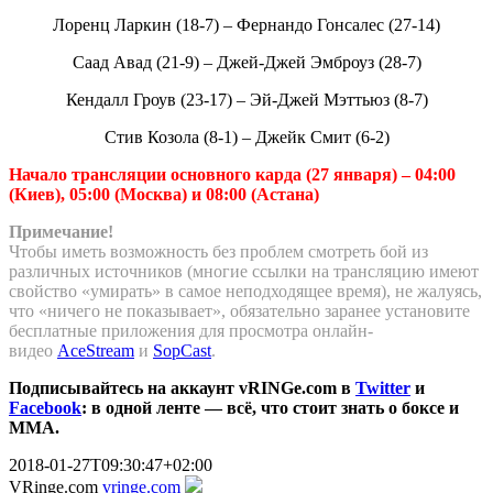
Лоренц Ларкин (18-7) – Фернандо Гонсалес (27-14)
Саад Авад (21-9) – Джей-Джей Эмброуз (28-7)
Кендалл Гроув (23-17) – Эй-Джей Мэттьюз (8-7)
Стив Козола (8-1) – Джейк Смит (6-2)
Начало трансляции основного карда (27 января) – 04:00
(Киев), 05:00 (Москва) и 08:00 (Астана)
Примечание!
Чтобы иметь возможность без проблем смотреть бой из
различных источников (многие ссылки на трансляцию имеют
свойство «умирать» в самое неподходящее время), не жалуясь,
что «ничего не показывает», обязательно заранее установите
бесплатные приложения для просмотра онлайн-
видео
AceStream
и
SopCast
.
Подписывайтесь на аккаунт vRINGe.com в
Twitter
и
Facebook
: в одной ленте — всё, что стоит знать о боксе и
ММА.
2018-01-27T09:30:47+02:00
VRinge.com
vringe.com