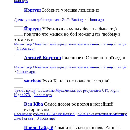
hour ago
Йоргуш
Заберите у мешка люцензию
Дычко уныло дебютировал в Zuffa Boxing
·
1 hour ago
Йоргуш
У Розицки скучных боев не бывает ))
понятно что мешок но бой может дать любому в
этом весе
Махач года! Биллэм-Смит удосрочил окровавленного Розицки: видео
·
1 hour ago
Алексей Квертин
Риакпоре и Околи он побеждал
Махач года! Биллэм-Смит удосрочил окровавленного Розицки: видео
·
2 hours ago
sanchow
Руки Канело не подвели сегодня)
Третье кряду поражение Мухаммада: все результаты UFC Fight
Night 278
·
3 hours ago
Den Kiba
Самое позорное время в новейшей
истории сша
Насекомые убьют UFC White House? Дэйна Уайт ответил на критику
Джо Рогана
·
3 hours ago
Павло Гайдай
Сомнительная остановка Атанга.