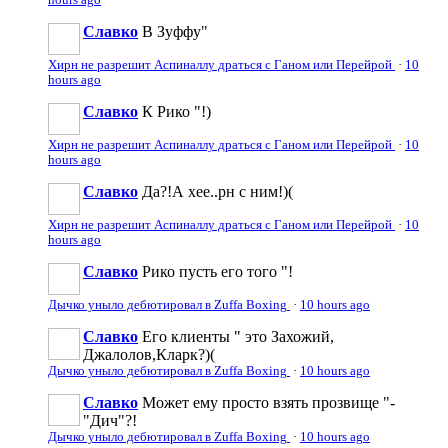
Славко
В Зуффу"
Хирн не разрешит Аспиналлу драться с Ганом или Перейрой
·
10
hours ago
Славко
К Рико "!)
Хирн не разрешит Аспиналлу драться с Ганом или Перейрой
·
10
hours ago
Славко
Да?!А хее..рн с ним!)(
Хирн не разрешит Аспиналлу драться с Ганом или Перейрой
·
10
hours ago
Славко
Рико пусть его того "!
Дычко уныло дебютировал в Zuffa Boxing
·
10 hours ago
Славко
Его клиенты " это Захожий,
Джалолов,Кларк?)(
Дычко уныло дебютировал в Zuffa Boxing
·
10 hours ago
Славко
Может ему просто взять прозвище "-
"Дич"?!
Дычко уныло дебютировал в Zuffa Boxing
·
10 hours ago