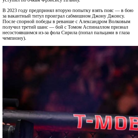
В 2023 году предпринял вторую попытку взять пояс — в бою
за вакантный титул проиграл сабмишном Джону Джонсу.
После спорной победы в реванше с Александром Волковым
получил третий шанс — бой с Томом Аспиналлом признал
несостоявшимся из-за фола Сирила (попал пальцами в глаза
чемпиону).