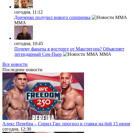
сегодня, 11:12
Донченко получил нового соперника
MMA
сегодня, 10:45
Почему фанаты в восторге от Макгрегора? Объясняет
легендарный Сен-Пьер
MMA
Все новости
Последние
новости
Алекс Перейра – Сирил Ган: прогноз и ставки на бой 15 июня
сегодня, 12:30