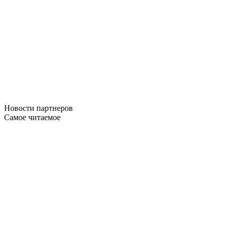
Новости
партнеров
Самое читаемое