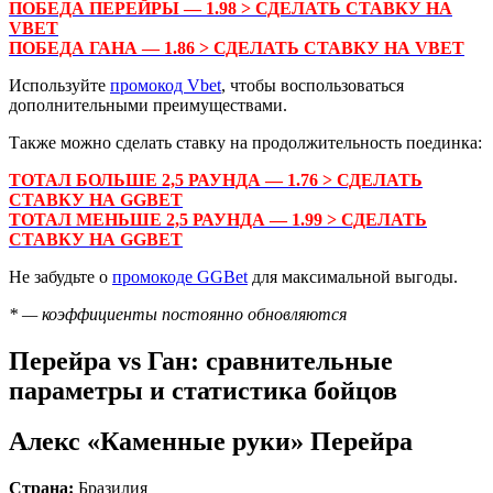
ПОБЕДА ПЕРЕЙРЫ — 1.98 > СДЕЛАТЬ СТАВКУ НА
VBET
ПОБЕДА ГАНА — 1.86 > СДЕЛАТЬ СТАВКУ НА VBET
Используйте
промокод Vbet
, чтобы воспользоваться
дополнительными преимуществами.
Также можно сделать ставку на продолжительность поединка:
ТОТАЛ БОЛЬШЕ 2,5 РАУНДА — 1.76 > СДЕЛАТЬ
СТАВКУ НА GGBET
ТОТАЛ МЕНЬШЕ 2,5 РАУНДА — 1.99 > СДЕЛАТЬ
СТАВКУ НА GGBET
Не забудьте о
промокоде GGBet
для максимальной выгоды.
* — коэффициенты постоянно обновляются
Перейра vs Ган: сравнительные
параметры и статистика бойцов
Алекс «Каменные руки» Перейра
Страна:
Бразилия