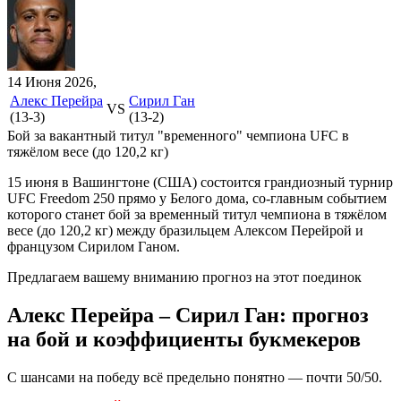
14 Июня 2026,
Алекс Перейра
Сирил Ган
VS
(13-3)
(13-2)
Бой за вакантный титул "временного" чемпиона UFC в
тяжёлом весе (до 120,2 кг)
15 июня в Вашингтоне (США) состоится грандиозный турнир
UFC Freedom 250 прямо у Белого дома, со-главным событием
которого станет бой за временный титул чемпиона в тяжёлом
весе (до 120,2 кг) между бразильцем Алексом Перейрой и
французом Сирилом Ганом.
Предлагаем вашему вниманию прогноз на этот поединок
Алекс Перейра – Сирил Ган: прогноз
на бой и коэффициенты букмекеров
С шансами на победу всё предельно понятно — почти 50/50.