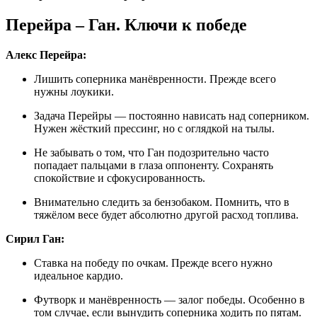
Перейра – Ган. Ключи к победе
Алекс Перейра:
Лишить соперника манёвренности. Прежде всего
нужны лоукики.
Задача Перейры — постоянно нависать над соперником.
Нужен жёсткий прессинг, но с оглядкой на тылы.
Не забывать о том, что Ган подозрительно часто
попадает пальцами в глаза оппоненту. Сохранять
спокойствие и сфокусированность.
Внимательно следить за бензобаком. Помнить, что в
тяжёлом весе будет абсолютно другой расход топлива.
Сирил Ган:
Ставка на победу по очкам. Прежде всего нужно
идеальное кардио.
Футворк и манёвренность — залог победы. Особенно в
том случае, если вынудить соперника ходить по пятам.