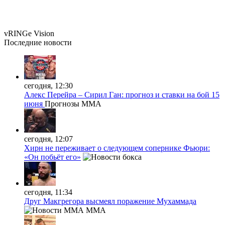
vRINGe
Vision
Последние
новости
сегодня, 12:30
Алекс Перейра – Сирил Ган: прогноз и ставки на бой 15
июня
Прогнозы MMA
сегодня, 12:07
Хирн не переживает о следующем сопернике Фьюри:
«Он побьёт его»
сегодня, 11:34
Друг Макгрегора высмеял поражение Мухаммада
MMA