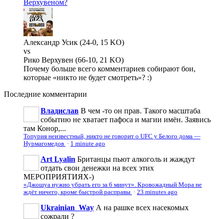
Верхувеном?
Александр Усик (24-0, 15 KO)
vs
Рико Верхувен (66-10, 21 KO)
Почему больше всего комментариев собирают бои,
которые «никто не будет смотреть»? :)
Последние
комментарии
Владислав
В чем -то он прав. Такого масштаба
событию не хватает пафоса и магии имён. Заявись
там Конор,...
Топурия неизвестный, никто не говорит о UFC у Белого дома —
Нурмагомедов
·
1 minute ago
Art Lyalin
Британцы пьют алкоголь и жаждут
отдать свои денежки на всех этих
МЕРОПРИЯТИЯХ-)
«Джошуа нужно убрать его за 6 минут». Кровожадный Мора не
ждёт ничего, кроме быстрой расправы
·
23 minutes ago
Ukrainian_Way
А на рашке всех насекомых
сожрали ?