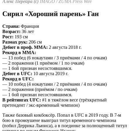
Алекс Перейра (с)
IMAGO / ZUMA Press Wire
Сирил «Хороший парень» Ган
Страна:
Франция
Возраст:
36 лет
Рост:
193 см
Размах рук:
206 см
Дебют в проф. ММА:
2 августа 2018 г.
Рекорд в ММА:
— 13 побед (6 нокаутами / 3 приёмами / 4 по очкам)
— 2 поражения (1 приёмом / 1 по очкам)
— 1 бой признан несостоявшимся.
Дебют в UFC:
10 августа 2019 г.
Рекорд в UFC:
— 10 побед (4 нокаутами / 2 приёмами / 4 по очкам)
— 2 поражения (приёмом / по очкам)
— 1 бой признан несостоявшимся.
В рейтингах UFC:
#1 в тяжёлом весе (трёхкратный
претендент / экс-временный чемпион)
Также базовый кикбоксёр. Попал в UFC в 2019 году. В 7-м
бою в промоушене выиграл титул временного чемпиона
(побил Деррика Льюиса), а в поединке за полноценный титул
уступил по очкам Фрэнсису Нганну.