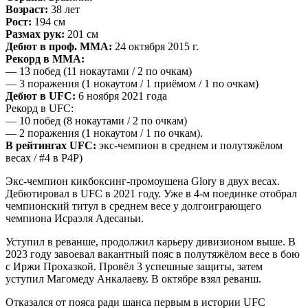
Возраст:
38 лет
Рост:
194 см
Размах рук:
201 см
Дебют в проф. ММА:
24 октября 2015 г.
Рекорд в ММА:
— 13 побед (11 нокаутами / 2 по очкам)
— 3 поражения (1 нокаутом / 1 приёмом / 1 по очкам)
Дебют в UFC:
6 ноября 2021 года
Рекорд в UFC:
— 10 побед (8 нокаутами / 2 по очкам)
— 2 поражения (1 нокаутом / 1 по очкам).
В рейтингах UFC:
экс-чемпион в среднем и полутяжёлом
весах / #4 в Р4Р)
Экс-чемпион кикбоксинг-промоушена Glory в двух весах.
Дебютировал в UFC в 2021 году. Уже в 4-м поединке отобрал
чемпионский титул в среднем весе у долгоиграющего
чемпиона Исраэля Адесаньи.
Уступил в реванше, продолжил карьеру дивизионом выше. В
2023 году завоевал вакантный пояс в полутяжёлом весе в бою
с Иржи Прохазкой. Провёл 3 успешные защиты, затем
уступил Магомеду Анкалаеву. В октябре взял реванш.
Отказался от пояса ради шанса первым в истории UFC