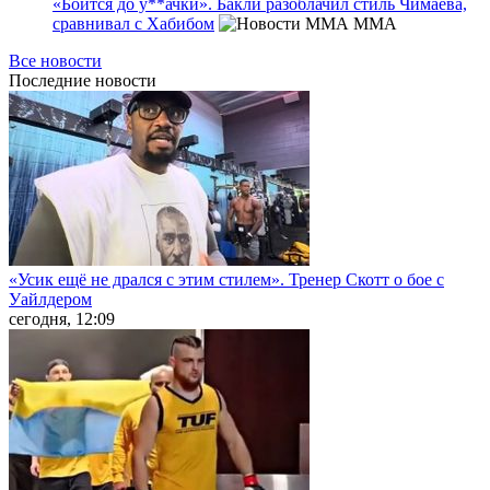
«Боится до у**ачки». Бакли разоблачил стиль Чимаева,
сравнивал с Хабибом
MMA
Все новости
Последние
новости
«Усик ещё не дрался с этим стилем». Тренер Скотт о бое с
Уайлдером
сегодня, 12:09