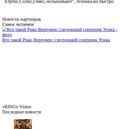
Новости
партнеров
Самое читаемое
Кто такой Рико Верхувен: следующий соперник Усика
vRINGe
Vision
Последние
новости