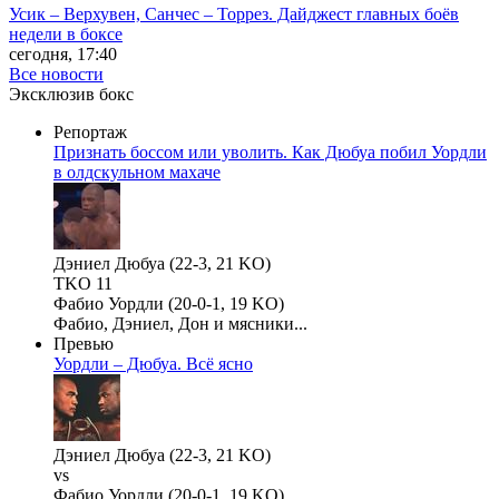
Усик – Верхувен, Санчес – Торрез. Дайджест главных боёв
недели в боксе
сегодня, 17:40
Все новости
Эксклюзив бокс
Репортаж
Признать боссом или уволить. Как Дюбуа побил Уордли
в олдскульном махаче
Дэниел Дюбуа (22-3, 21 KO)
TKO 11
Фабио Уордли (20-0-1, 19 KO)
Фабио, Дэниел, Дон и мясники...
Превью
Уордли – Дюбуа. Всё ясно
Дэниел Дюбуа (22-3, 21 KO)
vs
Фабио Уордли (20-0-1, 19 KO)