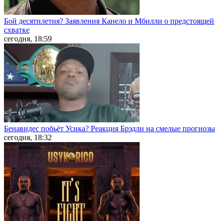
Бой десятилетия? Заявления Канело и Мбилли о предстоящей
схватке
сегодня, 18:59
Бенавидес побьёт Усика? Реакция Брэдли на смелые прогнозы
сегодня, 18:32