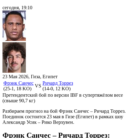
сегодня, 19:10
23 Мая 2026, Гиза, Египет
Фрэнк Санчес
Ричард Торрез
VS
(25-1, 18 KO)
(14-0, 12 KO)
Претендентский бой по версии IBF в супертяжёлом весе
(свыше 90,7 кг)
Разбираем прогноз на бой Фрэнк Санчес – Ричард Торрез.
Поединок состоится 23 мая в Гизе (Египет) в рамках шоу
Александр Усик – Рико Верхувен.
Фрэнк Санчес – Ричард Торрез: