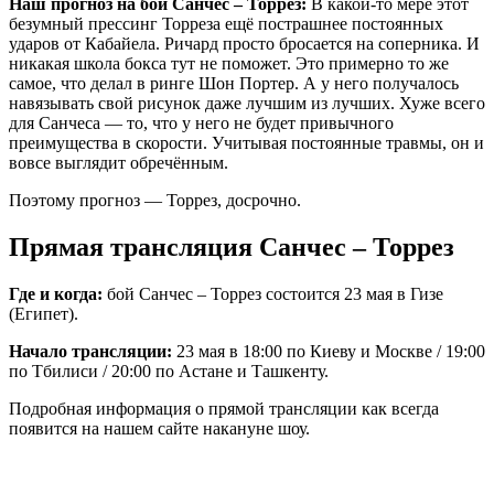
Наш прогноз на бой Санчес – Торрез:
В какой-то мере этот
безумный прессинг Торреза ещё пострашнее постоянных
ударов от Кабайела. Ричард просто бросается на соперника. И
никакая школа бокса тут не поможет. Это примерно то же
самое, что делал в ринге Шон Портер. А у него получалось
навязывать свой рисунок даже лучшим из лучших. Хуже всего
для Санчеса — то, что у него не будет привычного
преимущества в скорости. Учитывая постоянные травмы, он и
вовсе выглядит обречённым.
Поэтому прогноз — Торрез, досрочно.
Прямая трансляция Санчес – Торрез
Где и когда:
бой Санчес – Торрез состоится 23 мая в Гизе
(Египет).
Начало трансляции:
23 мая в 18:00 по Киеву и Москве / 19:00
по Тбилиси / 20:00 по Астане и Ташкенту.
Подробная информация о прямой трансляции как всегда
появится на нашем сайте накануне шоу.