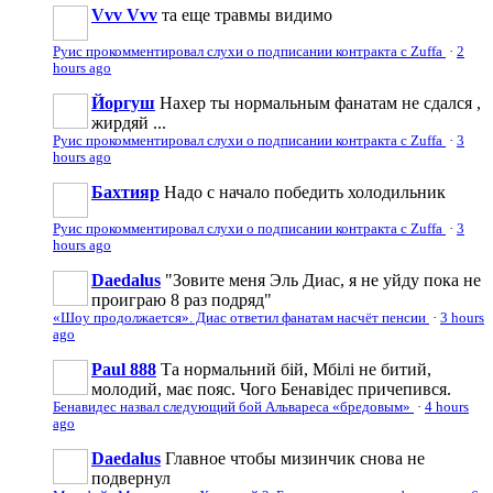
Vvv Vvv
та еще травмы видимо
Руис прокомментировал слухи о подписании контракта с Zuffa
·
2
hours ago
Йоргуш
Нахер ты нормальным фанатам не сдался ,
жирдяй ...
Руис прокомментировал слухи о подписании контракта с Zuffa
·
3
hours ago
Бахтияр
Надо с начало победить холодильник
Руис прокомментировал слухи о подписании контракта с Zuffa
·
3
hours ago
Daedalus
"Зовите меня Эль Диас, я не уйду пока не
проиграю 8 раз подряд"
«Шоу продолжается». Диас ответил фанатам насчёт пенсии
·
3 hours
ago
Paul 888
Та нормальний бій, Мбілі не битий,
молодий, має пояс. Чого Бенавідес причепився.
Бенавидес назвал следующий бой Альвареса «бредовым»
·
4 hours
ago
Daedalus
Главное чтобы мизинчик снова не
подвернул