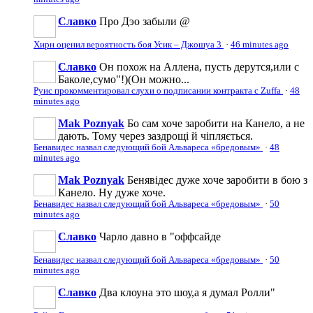
Славко
Про Дэо забыли @
Хирн оценил вероятность боя Усик – Джошуа 3
·
46 minutes ago
Славко
Он похож на Аллена, пусть дерутся,или с
Баколе,сумо"!)(Он можно...
Руис прокомментировал слухи о подписании контракта с Zuffa
·
48
minutes ago
Mak Poznyak
Бо сам хоче заробити на Канело, а не
дають. Тому через заздрощі й чіпляється.
Бенавидес назвал следующий бой Альвареса «бредовым»
·
48
minutes ago
Mak Poznyak
Бенявідес дуже хоче заробити в бою з
Канело. Ну дуже хоче.
Бенавидес назвал следующий бой Альвареса «бредовым»
·
50
minutes ago
Славко
Чарло давно в "оффсайде
Бенавидес назвал следующий бой Альвареса «бредовым»
·
50
minutes ago
Славко
Два клоуна это шоу,а я думал Ролли"