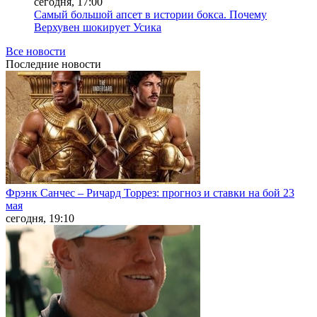
сегодня, 17:00
Самый большой апсет в истории бокса. Почему
Верхувен шокирует Усика
Все новости
Последние
новости
Фрэнк Санчес – Ричард Торрез: прогноз и ставки на бой 23
мая
сегодня, 19:10