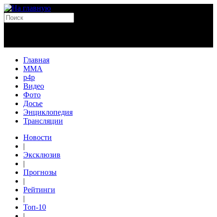
Главная
MMA
p4p
Видео
Фото
Досье
Энциклопедия
Трансляции
Новости
|
Эксклюзив
|
Прогнозы
|
Рейтинги
|
Топ-10
|