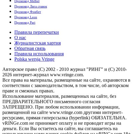
Промокод Melbet
Промокод Лига ставок
Промокод Фонбет
Промокод Leon
Промокод Pari
Правила перепечатки
О нас
Журналистская хартия
Обратная связь
Правила использования
Polska wersja Vringe
Авторское право (С) 2002 - 2010 журнал "РИНГ" и (С) 2010-
2026 интернет-журнал www.vringe.com.
Все права на материалы, размещенные на сайте, охраняются в
соответствии с законодательством, в том числе, об авторском
праве и смежных правах.
Использование материалов, размещенных на сайте, без
ПРЕДВАРИТЕЛЬНОГО письменного согласия
ЗАПРЕЩЕНО. При любом использовании информации,
размещенной на сайте www.vringe.com другими интернет-
ресурсами, прямая гиперссылка (hyperlink) ОБЯЗАТЕЛЬНА.
vRINGe.com не принимает оплату и не проводит игры на
деньги. Если Вы остаетесь на сайте, вы соглашаетесь на
использование нами ваших cookie-файлов на vRINGe.com 18+