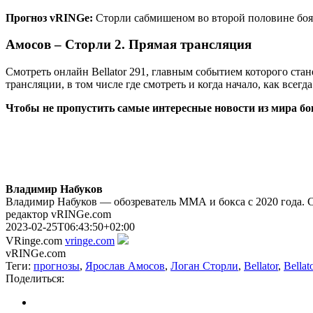
Прогноз
vRINGe
:
Сторли сабмишеном во второй половине боя
Амосов – Сторли 2. Прямая трансляция
Смотреть онлайн Bellator 291, главным событием которого ста
трансляции, в том числе где смотреть и когда начало, как всегд
Чтобы не пропустить самые интересные новости из мира б
Владимир Набуков
Владимир Набуков — обозреватель ММА и бокса с 2020 года. 
редактор vRINGe.com
2023-02-25T06:43:50+02:00
VRinge.com
vringe.com
vRINGe.com
Теги:
прогнозы
,
Ярослав Амосов
,
Логан Сторли
,
Bellator
,
Bellat
Поделиться: