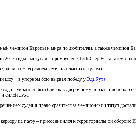
атный чемпион Европы и мира по любителям, а также чемпион Е
 2017 годы выступал в промоушене Tech-Crep FC, а затем подпис
оушена в полусреднем весе, но помешала травма.
тии шоу – в упорном бою вырвал победу у
Эда Рута
.
0 года – украинец был близок к досрочному поражению в бою с
 и силой духа.
решением судей и право сразиться за чемпионский титул достали
ть карьеру на паузу – присоединился к территориальной обороне