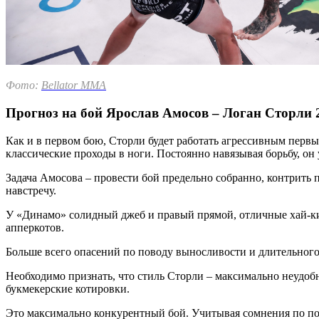
Фото:
Bellator MM
A
Прогноз на бой Ярослав Амосов – Логан Сторли 
Как и в первом бою, Сторли будет работать агрессивным первы
классические проходы в ноги. Постоянно навязывая борьбу, он 
Задача Амосова – провести бой предельно собранно, контрить 
навстречу.
У «Динамо» солидный джеб и правый прямой, отличные хай-кик
апперкотов.
Больше всего опасений по поводу выносливости и длительного 
Необходимо признать, что стиль Сторли – максимально неудо
букмекерские котировки.
Это максимально конкурентный бой. Учитывая сомнения по по