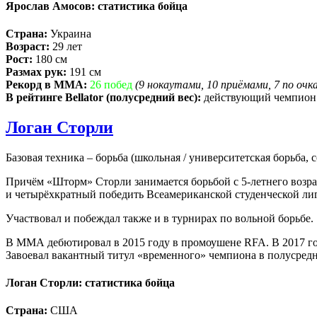
Ярослав Амосов: статистика бойца
Страна:
Украина
Возраст:
29 лет
Рост:
180 см
Размах рук:
191 см
Рекорд в ММА:
26 побед
(9 нокаутами, 10 приёмами, 7 по очк
В рейтинге Bellator (полусредний вес):
действующий чемпион
Логан Сторли
Базовая техника – борьба (школьная / университетская борьба,
Причём «Шторм» Сторли занимается борьбой с 5-летнего возр
и четырёхкратный победить Всеамериканской студенческой ли
Участвовал и побеждал также и в турнирах по вольной борьбе.
В ММА дебютировал в 2015 году в промоушене RFA. В 2017 год
Завоевал вакантный титул «временного» чемпиона в полусредн
Логан Сторли: статистика бойца
Страна:
США