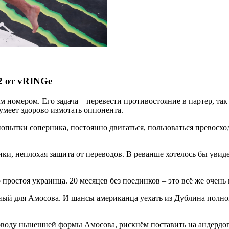
2 от vRINGe
м номером. Его задача – перевести противостояние в партер, та
умеет здорово измотать оппонента.
попытки соперника, постоянно двигаться, пользоваться превосхо
и, неплохая защита от переводов. В реванше хотелось бы увиде
простоя украинца. 20 месяцев без поединков – это всё же очень 
бный для Амосова. И шансы американца уехать из Дублина полно
воду нынешней формы Амосова, рискнём поставить на андердог