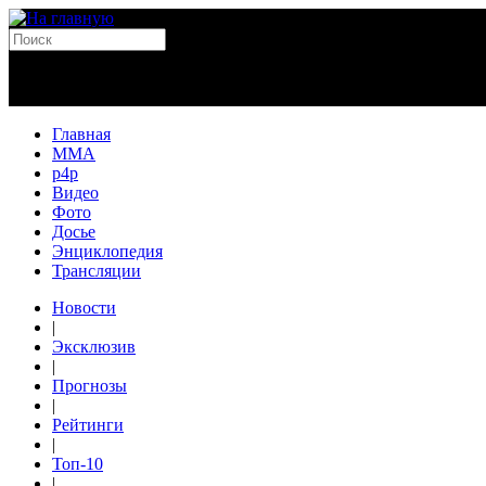
Главная
MMA
p4p
Видео
Фото
Досье
Энциклопедия
Трансляции
Новости
|
Эксклюзив
|
Прогнозы
|
Рейтинги
|
Топ-10
|