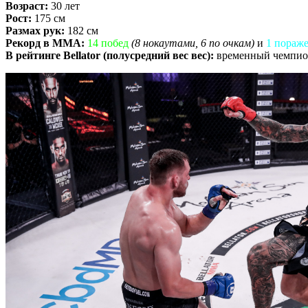
Возраст:
30 лет
Рост:
175 см
Размах рук:
182 см
Рекорд в ММА:
14 побед
(8 нокаутами, 6 по очкам)
и
1 пораж
В рейтинге Bellator (полусредний вес вес):
временный чемпио