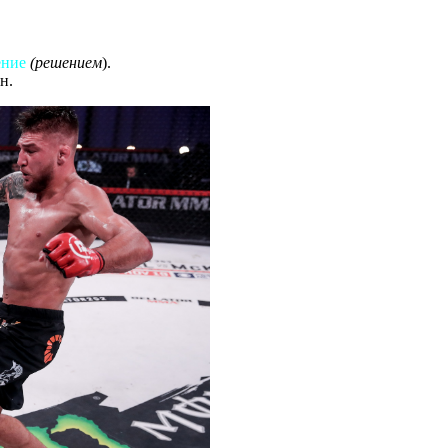
ение
(решением
).
н.