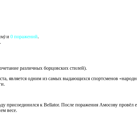
ам)
и
0 поражений
.
.
 сочетание различных борцовских стилей).
аста, является одним из самых выдающихся спортсменов «наро
ги.
у присоединился к Bellator. После поражения Амосову провёл е
ем весе.