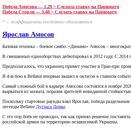
Победа Амосова — 1.29 > Сделать ставку на Париматч
Победа Сторли — 3.40 > Сделать ставку на Париматч
* — коэффициенты постоянно обновляются
Ярослав Амосов
Базовая техника – боевое самбо. «Динамо» Амосов – многокр
В смешанных единоборствах дебютировал в 2012 году. С 2014 по
Предполагалось, что украинец примет участие в Гран-при пром
В 4-м бою в Bellator впервые вышел в октагон в главном собы
Самый сложный бой в карьере Амосова состоялся в ноябре 202
вырваться из захвата, поразив зрителей невиданной стойкостью
Поскольку стартовые раунды взял Ярослав, победа раздельным 
легенды Bellator
Дугласа Лимы
.
С тех пор боёв не проводил, так как принял решение постави
российской армии на территорию независимой Украины.