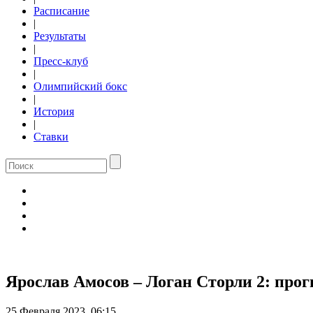
Расписание
|
Результаты
|
Пресс-клуб
|
Олимпийский бокс
|
История
|
Ставки
Ярослав Амосов – Логан Сторли 2: прог
25 Февраля 2023, 06:15