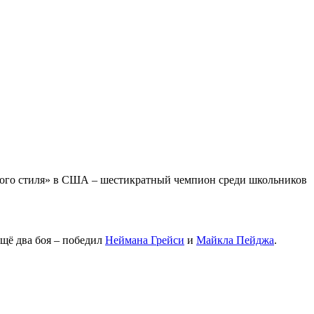
дного стиля» в США – шестикратный чемпион среди школьников
щё два боя – победил
Неймана Грейси
и
Майкла Пейджа
.