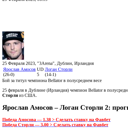
25 Февраля 2023, "3Arena", Дублин, Ирландия
Ярослав Амосов
UD
Логан Сторли
(26-0)
5
(14-1)
Бой за титул чемпиона Bellator в полусреднем весе
25 февраля в Дублине (Ирландия) чемпион Bellator в полусре
Сторли
из США.
Ярослав Амосов – Логан Сторли 2: прог
Победа Амосова — 1.38 > Сделать ставку на Фавбет
Победа Сторли — 3.00 > Сделать ставку на Фавбет