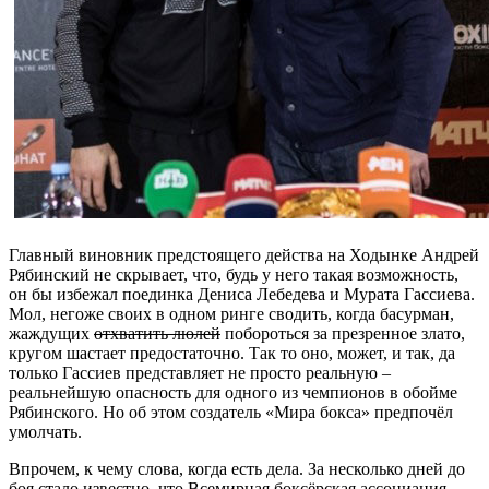
Главный виновник предстоящего действа на Ходынке Андрей
Рябинский не скрывает, что, будь у него такая возможность,
он бы избежал поединка Дениса Лебедева и Мурата Гассиева.
Мол, негоже своих в одном ринге сводить, когда басурман,
жаждущих
отхватить люлей
побороться за презренное злато,
кругом шастает предостаточно. Так то оно, может, и так, да
только Гассиев представляет не просто реальную –
реальнейшую опасность для одного из чемпионов в обойме
Рябинского. Но об этом создатель «Мира бокса» предпочёл
умолчать.
Впрочем, к чему слова, когда есть дела. За несколько дней до
боя стало известно, что Всемирная боксёрская ассоциация