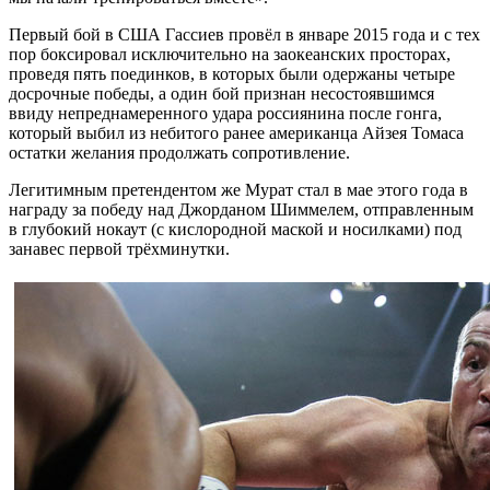
Первый бой в США Гассиев провёл в январе 2015 года и с тех
пор боксировал исключительно на заокеанских просторах,
проведя пять поединков, в которых были одержаны четыре
досрочные победы, а один бой признан несостоявшимся
ввиду непреднамеренного удара россиянина после гонга,
который выбил из небитого ранее американца Айзея Томаса
остатки желания продолжать сопротивление.
Легитимным претендентом же Мурат стал в мае этого года в
награду за победу над Джорданом Шиммелем, отправленным
в глубокий нокаут (с кислородной маской и носилками) под
занавес первой трёхминутки.