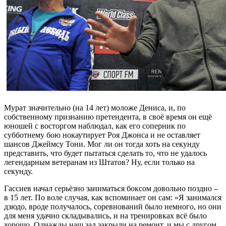
Мурат значительно (на 14 лет) моложе Дениса, и, по
собственному признанию претендента, в своё время он ещё
юношей с восторгом наблюдал, как его соперник по
субботнему бою нокаутирует Роя Джонса и не оставляет
шансов Джеймсу Тони. Мог ли он тогда хоть на секунду
представить, что будет пытаться сделать то, что не удалось
легендарным ветеранам из Штатов? Ну, если только на
секунду.
Гассиев начал серьёзно заниматься боксом довольно поздно –
в 15 лет. По воле случая, как вспоминает он сам: «Я занимался
дзюдо, вроде получалось, соревнований было немного, но они
для меня удачно складывались, и на тренировках всё было
хорошо. Однажды наш зал закрыли на ремонт, и мы с другом