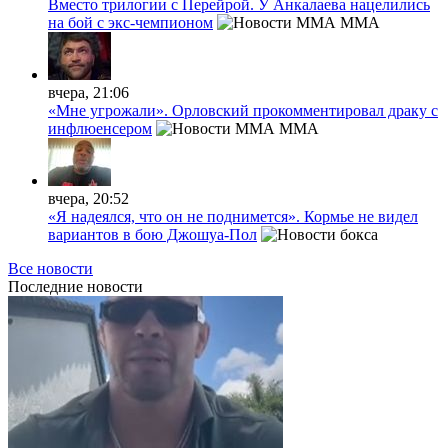
Вместо трилогии с Перейрой. У Анкалаева нацелились
на бой с экс-чемпионом
MMA
вчера, 21:06
«Мне угрожали». Орловский прокомментировал драку с
инфлюенсером
MMA
вчера, 20:52
«Я надеялся, что он не поднимется». Кормье не видел
вариантов в бою Джошуа-Пол
Все новости
Последние
новости