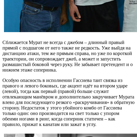
Сближается Мурат не всегда с джебом – длинный правый
прямой с подшагом от него также не редкость. Уже выйдя на
дистанцию атаки, тем же прямым справа, но уже по короткой
траектории, он сопровождает джеб, а может и запустить
размашистый боковой через руку. Не забывает претендент и о
нижнем этаже соперника.
Особую опасность в исполнении Гассиева таит связка из
правого и левого боковых, где акцент идёт на втором ударе
(левой), тогда как первый (правой) больше служит
отвлекающим манёвром и дополнительно закручивает Мурата
влево для последующего резкого «раскручивания» в обратную
сторону. Недостаток у этого убойного комбо от Гассиева
только один: оно производится на свет только с упором
обеими ногами в ринг, когда соперник статичен – как
правило, прижат к канатам или зажат в углу.