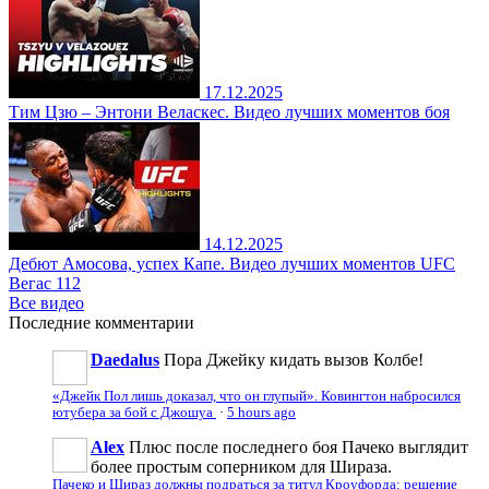
17.12.2025
Тим Цзю – Энтони Веласкес. Видео лучших моментов боя
14.12.2025
Дебют Амосова, успех Капе. Видео лучших моментов UFC
Вегас 112
Все видео
Последние
комментарии
Daedalus
Пора Джейку кидать вызов Колбе!
«Джейк Пол лишь доказал, что он глупый». Ковингтон набросился
ютубера за бой с Джошуа
·
5 hours ago
Аlеx
Плюс после последнего боя Пачеко выглядит
более простым соперником для Шираза.
Пачеко и Шираз должны подраться за титул Кроуфорда: решение