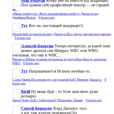
Mak Poznyak
Кобру рве на шмаття від заздрощів)
Пол цілком собі професійний боксер — не гірший
за...
«Ниже плинтуса». Фроч раскритиковал победу Джошуа над
Джейком Полом
·
9 hours ago
Угу
Вот он, настоящий андеркарт!)
Орловский подрался на шоу Джошуа-Пол: видео закулисного махача
·
9 hours ago
Алексей Квертин
Теперь интересно, за какой пояс
решит драться сам Ширраз: WBC или WBO,
учитывая, что ему и WBC...
Пачеко и Шираз должны подраться за титул Кроуфорда: решение
WBO
·
9 hours ago
Угу
Напрашивается Нганну вообще-то.
С кем Джейк Пол проведёт следующий бой? Мнение Джошуа
·
9
hours ago
Kirill
Ну якщо буде - то Усик цим явно дуже
розчарує.
Зачем Усику бой с Уайлдером? Объясняет Лапин
·
9 hours ago
Сергей Корралес
Кард Джошуа -пол.
у вас там згоріли перемикачі?)))