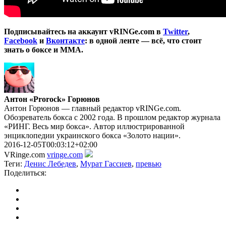
Подписывайтесь на аккаунт vRINGe.com в
Twitter
,
Facebook
и
Вконтакте
: в одной ленте — всё, что стоит
знать о боксе и ММА.
Антон «Prorock» Горюнов
Антон Горюнов — главный редактор vRINGe.com.
Обозреватель бокса с 2002 года. В прошлом редактор журнала
«РИНГ. Весь мир бокса». Автор иллюстрированной
энциклопедии украинского бокса «Золото нации».
2016-12-05T00:03:12+02:00
VRinge.com
vringe.com
Теги:
Денис Лебедев
,
Мурат Гассиев
,
превью
Поделиться: