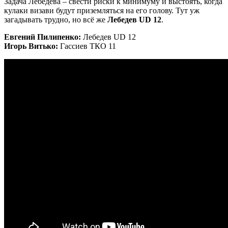
Задача Лебедева – свести риски к минимуму и выстоять, когда
кулаки визави будут приземляться на его голову. Тут уж
загадывать трудно, но всё же
Лебедев UD 12
.
Евгений Пилипенко:
Лебедев UD 12
Игорь Витько:
Гассиев ТКО 11