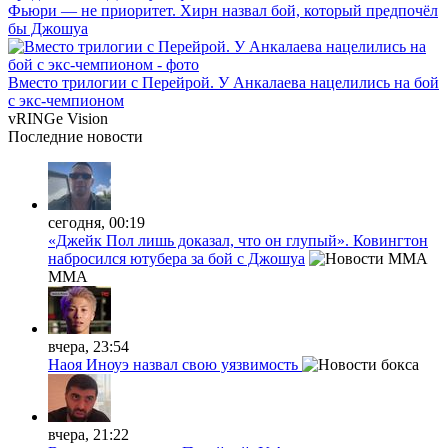
Фьюри — не приоритет. Хирн назвал бой, который предпочёл
бы Джошуа
Вместо трилогии с Перейрой. У Анкалаева нацелились на бой
с экс-чемпионом
vRINGe
Vision
Последние
новости
сегодня, 00:19
«Джейк Пол лишь доказал, что он глупый». Ковингтон
набросился ютубера за бой с Джошуа
MMA
вчера, 23:54
Наоя Иноуэ назвал свою уязвимость
вчера, 21:22