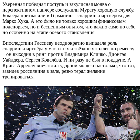
Уверенная победная поступь и закулисная молва о
перспективном панчере сослужили Мурату хорошую службу.
Боксёра пригласили в Германию – спарринг-партнёром для
Марко Хука. А это было не только хорошим финансовым
подспорьем, но и бесценным опытом, что важно само по себе,
но особенно на этапе боевого становления.
Впоследствии Гассиеву неоднократно выпадала роль
спарринг-партнёра у маститых и звёздных коллег по ремеслу
– он выходил в ринг против Владимира Кличко, Дионтэя
Уайлдера, Сергея Ковалёва. И ни разу не был в нокдауне. А
Криса Арреолу впечатлил ударной мощью настолько, что тот,
завидев россиянина в зале, резко терял желание
тренироваться.