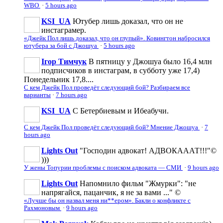
WBO
·
5 hours ago
KSI_UA
Ютубер лишь доказал, что он не
инстаграмер.
«Джейк Пол лишь доказал, что он глупый». Ковингтон набросился
ютубера за бой с Джошуа
·
5 hours ago
Ігор Тимчук
В пятницу у Джошуа было 16,4 млн
подписчиков в инстаграм, в субботу уже 17,4)
Понедельник 17,8....
С кем Джейк Пол проведёт следующий бой? Разбираем все
варианты
·
7 hours ago
KSI_UA
С Бетербиевым и Ибеабучи.
С кем Джейк Пол проведёт следующий бой? Мнение Джошуа
·
7
hours ago
Lights Out
"Господин адвокат! АДВОКАААТ!!!"©
)))
У жены Топурии проблемы с поиском адвоката — СМИ
·
9 hours ago
Lights Out
Напомнило фильм "Жмурки": "не
напрягайся, пацанчик, я не за вами ..." ©
«Лучше бы он назвал меня ни**ером». Бакли о конфликте с
Рахмоновым
·
9 hours ago