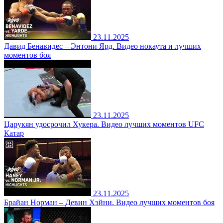
23.11.2025
Давид Бенавидес – Энтони Ярд. Видео нокаута и лучших
моментов боя
23.11.2025
Царукян удосрочил Хукера. Видео лучших моментов UFC
Катар
23.11.2025
Брайан Норман – Девин Хэйни. Видео лучших моментов боя