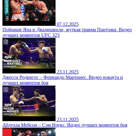
07.12.2025
Побоище Яна и Двалишвили, жуткая травма Пантожи. Видео
лучших моментов UFC 323
23.11.2025
Джесси Родригес – Фернандо Мартинес. Видео нокаута и
лучших моментов боя
23.11.2025
Абдулла Мейсон – Сэм Ноукс. Видео лучших моментов боя