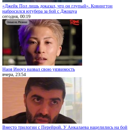
«Джейк Пол лишь доказал, что он глупый». Ковингтон
набросился ютубера за бой с Джошуа
сегодня, 00:19
Наоя Иноуэ назвал свою уязвимость
вчера, 23:54
Вместо трилогии с Перейрой. У Анкалаева нацелились на бой