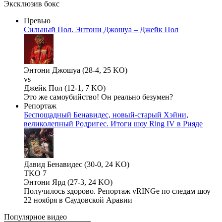
Эксклюзив бокс
Превью
Сильный Пол. Энтони Джошуа – Джейк Пол
Энтони Джошуа (28-4, 25 KO)
vs
Джейк Пол (12-1, 7 KO)
Это же самоубийство! Он реально безумен?
Репортаж
Беспощадный Бенавидес, новый-старый Хэйни,
великолепный Родригес. Итоги шоу Ring IV в Рияде
Давид Бенавидес (30-0, 24 KO)
TKO 7
Энтони Ярд (27-3, 24 KO)
Получилось здорово. Репортаж vRINGe по следам шоу
22 ноября в Саудовской Аравии
Популярное
видео