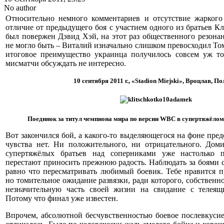
No author
Относительно немного комментариев и отсутствие жаркого 
отличие от предыдущего боя с участием одного из братьев Кл
был повержен Дэвид Хэй, на этот раз общественного резонан
не могло быть – Виталий изначально слишком превосходил Том
итоговое преимущество украинца получилось совсем уж то
мисматчи обсуждать не интересно.
10 сентября 2011 г., «Stadion Miejski», Вроцлав, П
Поединок за титул чемпиона мира по версии WBC в супертяжёлом 
Вот закончился бой, а какого-то выделяющегося на фоне пре
чувства нет. Ни положительного, ни отрицательного. Дом
супертяжёлых братьев над соперниками уже настолько 
перестают приносить прежнюю радость. Наблюдать за боями с
равно что пересматривать любимый боевик. Тебе нравится п
но томительное ожидание развязки, ради которого, собственн
незначительную часть своей жизни на свидание с телеящи
Потому что финал уже известен.
Впрочем, абсолютной бесчувственностью боевое послевкусие 