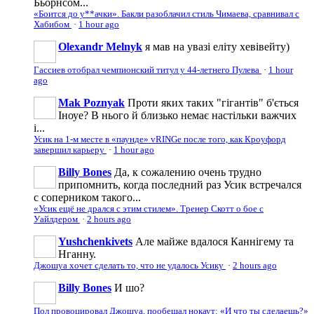
Бьорнсом...
«Боится до у**ачки». Бакли разоблачил стиль Чимаева, сравнивал с
Хабибом
·
1 hour ago
Olexandr Melnyk
я мав на увазі еліту хевівейту)
Гассиев отобрал чемпионский титул у 44-летнего Пулева
·
1 hour
ago
Mak Poznyak
Проти яких таких "гігантів" б'ється
Іноуе? В нього й близько немає настільки важчих
і...
Усик на 1-м месте в «паунде» vRINGe после того, как Кроуфорд
завершил карьеру
·
1 hour ago
Billy Bones
Да, к сожалению очень трудно
припомнить, когда последний раз Усик встречался
с соперником такого...
«Усик ещё не дрался с этим стилем». Тренер Скотт о бое с
Уайлдером
·
2 hours ago
Yushchenkivets
Але майже вдалося Каннігему та
Нганну.
Джошуа хочет сделать то, что не удалось Усику
·
2 hours ago
Billy Bones
И шо?
Пол провоцировал Джошуа, пообещал нокаут: «И что ты сделаешь?»