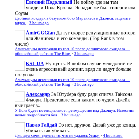
Евгений Подолиный
Не пойму где вы там
увидели Пола Кролла. Эспадас же был соперником
Соузы
Двойной нокдаун в безумном бою Мартинеса и Джонса: зацените
видео
·
3 hours ago
ÀmirGGGfan
Да тут скорее репутационные потери
для Жанибека и его команды. (Top Rank в том
числе)
Алимханулы исключили из топ-10 после допингового скандала —
обновлённый рейтинг The Ring
·
3 hours ago
KSI_UA
Ну пусть. В любом случае мельдоний не
очень агрессивньій допинг, вряд ли дадут больше
полугода...
Алимханулы исключили из топ-10 после допингового скандала —
обновлённый рейтинг The Ring
·
3 hours ago
Александр
За Ютубера буду ради спитча Тайсона
Фьюри. Представьте если каким то чудом Джейк
выиграет у...
У Пола будет потенциальное преимущество над Джошуа. Известны
новые подробности боя
·
3 hours ago
Павло Гайдай
Ээ нет, дружок. Давай уже до конца,
убивать так убивать.
Джошуа хочет сделать то, что не удалось Усику
·
4 hours ago