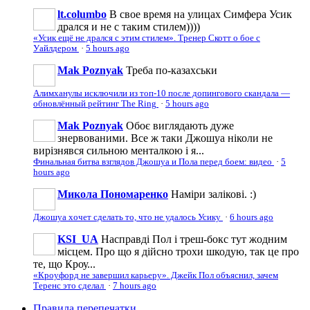
lt.columbo
В свое время на улицах Симфера Усик
дрался и не с таким стилем))))
«Усик ещё не дрался с этим стилем». Тренер Скотт о бое с
Уайлдером
·
5 hours ago
Mak Poznyak
Треба по-казахськи
Алимханулы исключили из топ-10 после допингового скандала —
обновлённый рейтинг The Ring
·
5 hours ago
Mak Poznyak
Обоє виглядають дуже
знервованими. Все ж таки Джошуа ніколи не
вирізнявся сильною менталкою і я...
Финальная битва взглядов Джошуа и Пола перед боем: видео
·
5
hours ago
Микола Пономаренко
Наміри залікові. :)
Джошуа хочет сделать то, что не удалось Усику
·
6 hours ago
KSI_UA
Насправді Пол і треш-бокс тут жодним
місцем. Про що я дійсно трохи шкодую, так це про
те, що Кроу...
«Кроуфорд не завершил карьеру». Джейк Пол объяснил, зачем
Теренс это сделал
·
7 hours ago
Правила перепечатки