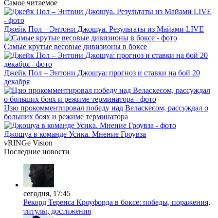
Самое читаемое
Джейк Пол – Энтони Джошуа. Результаты из Майами LIVE
Самые крутые весовые дивизионы в боксе
Джейк Пол – Энтони Джошуа: прогноз и ставки на бой 20
декабря
Цзю прокомментировал победу над Веласкесом, рассуждал о
больших боях и режиме терминатора
Джошуа в команде Усика. Мнение Гроувза
vRINGe
Vision
Последние
новости
сегодня, 17:45
Рекорд Теренса Кроуфорда в боксе: победы, поражения,
титулы, достижения