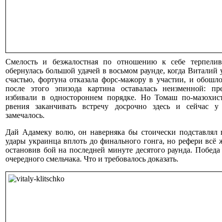
Смелость и безжалостная по отношению к себе терпелив
обернулась большой удачей в восьмом раунде, когда Виталий 
счастью, фортуна отказала форс-мажору в участии, и обошло
после этого эпизода картина оставалась неизменной: пр
избивали в одностороннем порядке. Но Томаш по-мазохист
рвения заканчивать встречу досрочно здесь и сейчас у
замечалось.
Дай Адамеку волю, он наверняка бы стоически подставлял 
удары украинца вплоть до финального гонга, но рефери всё 
остановив бой на последней минуте десятого раунда. Победа
очередного смельчака. Что и требовалось доказать.