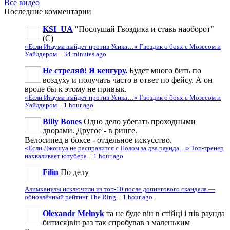
Все видео
Последние
комментарии
KSI_UA
"Послушай Гвоздика и ставь наоборот"
(С)
«Если Итаума выйдет против Усика…» Гвоздик о боях с Мозесом и
Уайлдером
·
34 minutes ago
Не стреляй! Я кенгуру.
Будет много бить по
воздуху и получать часто в ответ по фейсу. А он
вроде бы к этому не привык.
«Если Итаума выйдет против Усика…» Гвоздик о боях с Мозесом и
Уайлдером
·
1 hour ago
Billy Bones
Одно дело убегать проходными
дворами. Другое - в ринге.
Велосипед в боксе - отдельное искусство.
«Если Джошуа не расправится с Полом за два раунда…» Топ-тренер
нахваливает ютубера
·
1 hour ago
Filin
По делу
Алимханулы исключили из топ-10 после допингового скандала —
обновлённый рейтинг The Ring
·
1 hour ago
Olexandr Melnyk
та не буде він в стійці і пів раунда
битися)він раз так спробував з маленьким