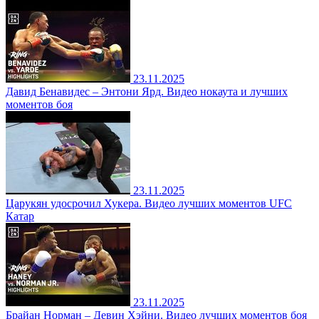
23.11.2025
Давид Бенавидес – Энтони Ярд. Видео нокаута и лучших
моментов боя
23.11.2025
Царукян удосрочил Хукера. Видео лучших моментов UFC
Катар
23.11.2025
Брайан Норман – Девин Хэйни. Видео лучших моментов боя