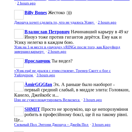
·
2 hours ago
Billy Bones
Жестоко :)))
Джошуа хочет сделать то, что не удалось Усику
·
2 hours ago
Владислав Петрович
Начинавший карьеру в 49 кг
Иноуэ тоже против гигантов дерётся. Ему как и
Усику нелегко в каждом бою.
Усик на 1-м месте в «паунде» vRINGe после того, как Кроуфорд
завершил карьеру
·
2 hours ago
Ярославчик
Ты видел?
«Усик ещё не дрался с этим стилем». Тренер Скотт о бое с
Уайлдером
·
3 hours ago
ÀmirGGGfan
Эх. А раньше было наоборот -
первый средний слабый, в миддле элита: Головкин,
Канело, Джейкобс и...
Цзю не сумел нокаутировать Веласкеса
·
3 hours ago
SHMIT
Просто не зрозуміло, що це непорозуміння
робить в професійному боксі, ще й на такому рівні.
Це...
Сильный Пол. Энтони Джошуа – Джейк Пол
·
3 hours ago