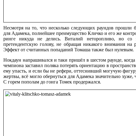
Несмотря на то, что несколько следующих раундов прошли б
для Адамека, полнейшее преимущество Кличко и его же контр
ринге никуда не делись. Виталий неторопливо, но со 
претендентскую голову, не обращая никакого внимания на 
Эффект от считанных попаданий Томаша также был нулевым.
Нокдаун напрашивался и таки пришёл в шестом раунде, когда
чемпиона заставил поляка потерять ориентацию в пространств
ему упасть, и если бы не рефери, оттеснивший могучую фигур
жертвы, всё могло обернуться для Адамека значительно хуже, 
С горем пополам до гонга Томек продержался.