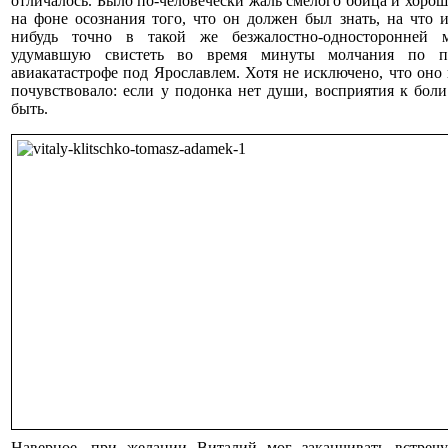
отличалось. Было по-человечески жаль смелого бойца и хорош
на фоне осознания того, что он должен был знать, на что 
нибудь точно в такой же безжалостно-односторонней м
удумавшую свистеть во время минуты молчания по 
авиакатастрофе под Ярославлем. Хотя не исключено, что оно 
почувствовало: если у подонка нет души, восприятия к бол
быть.
Наверное, при желании Виталий мог заканчивать встреч