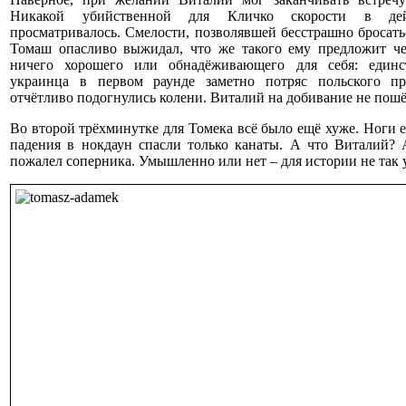
Никакой убийственной для Кличко скорости в де
просматривалось. Смелости, позволявшей бесстрашно бросатьс
Томаш опасливо выжидал, что же такого ему предложит ч
ничего хорошего или обнадёживающего для себя: един
украинца в первом раунде заметно потряс польского пр
отчётливо подогнулись колени. Виталий на добивание не пошё
Во второй трёхминутке для Томека всё было ещё хуже. Ноги е
падения в нокдаун спасли только канаты. А что Виталий? 
пожалел соперника. Умышленно или нет – для истории не так 