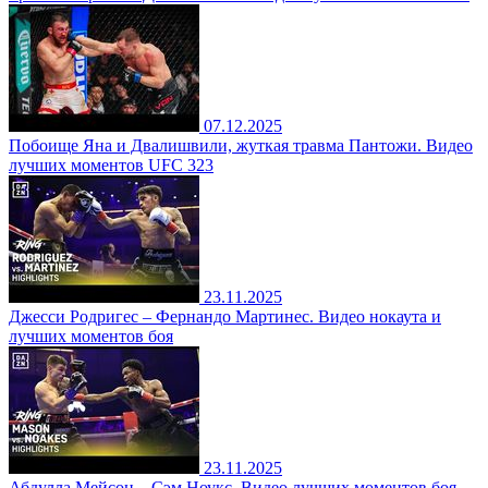
07.12.2025
Побоище Яна и Двалишвили, жуткая травма Пантожи. Видео
лучших моментов UFC 323
23.11.2025
Джесси Родригес – Фернандо Мартинес. Видео нокаута и
лучших моментов боя
23.11.2025
Абдулла Мейсон – Сэм Ноукс. Видео лучших моментов боя