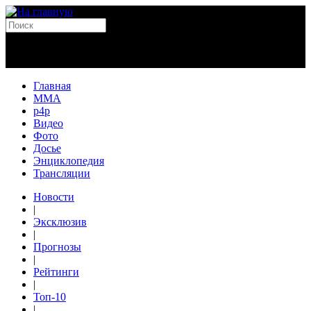
Главная
MMA
p4p
Видео
Фото
Досье
Энциклопедия
Трансляции
Новости
|
Эксклюзив
|
Прогнозы
|
Рейтинги
|
Топ-10
|