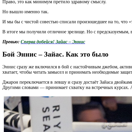
Право, это как минимум претило здравому смыслу.
Но вышло именно так.
И мы бы с чистой совестью списали произошедшее на то, что «т
В итоге мы получили отличное зрелище. Но с предсказуемым, 
Превью:
Сперва добейся! Зайас – Эннис
Бой Эннис – Зайас. Как это было
Эннис сразу же включился в бой с настойчивым джебом, активн
хватает, чтобы читать замысел и принимать необходимые защи
Джарон переключается в левшу и сразу достаёт Зайаса двойками
Другими словами — принимает схватку на встречных курсах. А