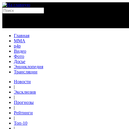
Главная
MMA
p4p
Видео
Фото
Досье
Энциклопедия
Трансляции
Новости
|
Эксклюзив
|
Прогнозы
|
Рейтинги
|
Топ-10
|