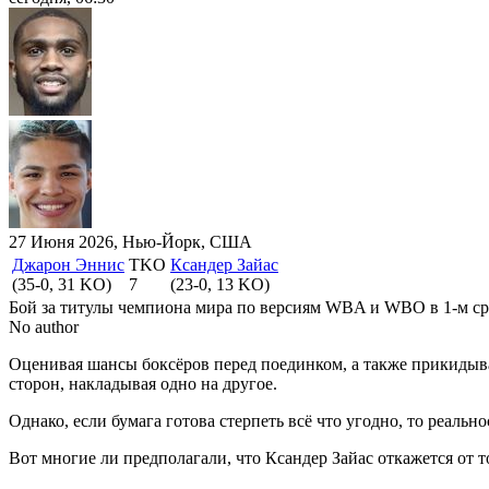
27 Июня 2026, Нью-Йорк, США
Джарон Эннис
TKO
Ксандер Зайас
(35-0, 31 KO)
7
(23-0, 13 KO)
Бой за титулы чемпиона мира по версиям WBA и WBO в 1-м сред
No author
Оценивая шансы боксёров перед поединком, а также прикидыва
сторон, накладывая одно на другое.
Однако, если бумага готова стерпеть всё что угодно, то реаль
Вот многие ли предполагали, что Ксандер Зайас откажется от т