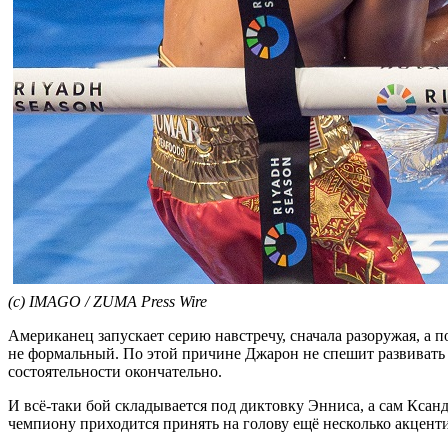
(c) IMAGO / ZUMA Press Wire
Американец запускает серию навстречу, сначала разоружая, а п
не формальный. По этой причине Джарон не спешит развивать ус
состоятельности окончательно.
И всё-таки бой складывается под диктовку Энниса, а сам Ксанде
чемпиону приходится принять на голову ещё несколько акцент