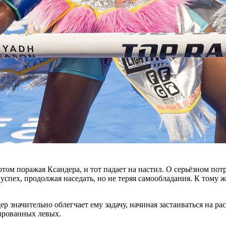
отом поражая Ксандера, и тот падает на настил. О серьёзном пот
пех, продолжая наседать, но не теряя самообладания. К тому же
р значительно облегчает ему задачу, начиная застаиваться на ра
ированных левых.