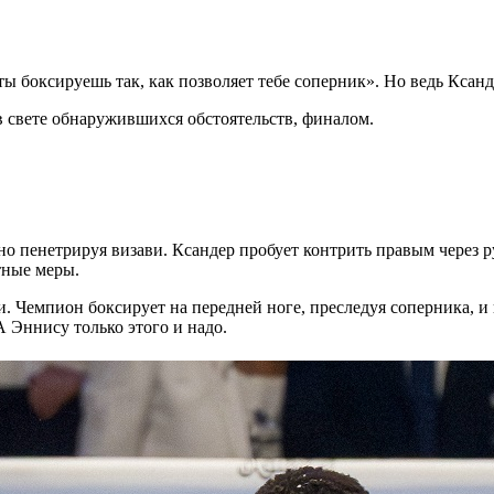
ы боксируешь так, как позволяет тебе соперник». Но ведь Ксанд
в свете обнаружившихся обстоятельств, финалом.
о пенетрируя визави. Ксандер пробует контрить правым через ру
тные меры.
. Чемпион боксирует на передней ноге, преследуя соперника, и в
 Эннису только этого и надо.