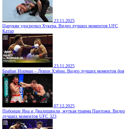
23.11.2025
Царукян удосрочил Хукера. Видео лучших моментов UFC
Катар
23.11.2025
Брайан Норман – Девин Хэйни. Видео лучших моментов боя
07.12.2025
Побоище Яна и Двалишвили, жуткая травма Пантожи. Видео
лучших моментов UFC 323