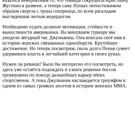
казалось невероятным то, что Аманда сокрушила Кристиану
Жустино в размене, а теперь саму Нуньес непостижимом
образом свергла с трона соперница, по всем раскладам
выглядевшая лютым андердогом.
Необходимо отдать должное мотивации, стойкости и
выносливости американки. На минувшем турнире мы
увидели звёздный час Джулианны. Она вписала своё имя в
историю женских смешанных единоборств. Крутейшее
достижение. Но теперь посмотрим, сколь долго Пенья сумеет
удерживать власть в легчайшей категории в своих руках.
Нужен ли реванш? Было бы интересно его посмотреть, но
здесь уже остаётся подождать и узнать решение боссов
промоушена по поводу дальнейших карьер обеих
спортсменок. А пока Джулианна наслаждается триумфом и
одним из самых громких апсетов в истории женских ММА.