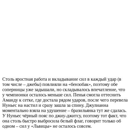
Столь яростная работа и вкладывание сил в каждый удар (в
том числе – джебы) повлияли на «бензобак», поэтому обе
соперницы уже задышали, но складывалось впечатление, что
у чемпионки осталось меньше сил. Пенья смогла оттеснить
Аманду к сетке, где достала рядом ударов, после чего перевела
Нуньес на настил и сразу зашла за спину. Джулианна
моментально взяла на удушение – бразильянка тут же сдалась.
У Нуньес чёрный пояс по джиу-джитсу, поэтому тот факт, что
она столь быстро выбросила белый флаг, говорит только об
одном – сил у «Львицы» не осталось совсем.