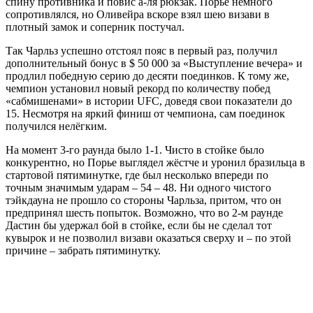
спину противника и повис а-ля рюкзак. Порье немного
сопротивлялся, но Оливейра вскоре взял шею визави в
плотный замок и соперник постучал.
Так Чарльз успешно отстоял пояс в первый раз, получил
дополнительный бонус в $ 50 000 за «Выступление вечера» и
продлил победную серию до десяти поединков. К тому же,
чемпион установил новый рекорд по количеству побед
«сабмишенами» в истории UFC, доведя свои показатели до
15. Несмотря на яркий финиш от чемпиона, сам поединок
получился нелёгким.
На момент 3-го раунда было 1-1. Чисто в стойке было
конкурентно, но Порье выглядел жёстче и уронил бразильца в
стартовой пятиминутке, где был несколько впереди по
точным значимым ударам – 54 – 48. Ни одного чистого
тэйкдауна не прошло со стороны Чарльза, притом, что он
предпринял шесть попыток. Возможно, что во 2-м раунде
Дастин бы удержал бой в стойке, если бы не сделал тот
кувырок и не позволил визави оказаться сверху и – по этой
причине – забрать пятиминутку.