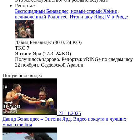
Репортаж
Беспощадный Бенавидес, новый-старый Хэйни,
великолепный Родригес. Итоги шоу Ring IV в Рияде
Давид Бенавидес (30-0, 24 KO)
TKO 7
Энтони Ярд (27-3, 24 KO)
Получилось здорово. Репортаж vRINGe по следам шоу
22 ноября в Саудовской Аравии
Популярное
видео
23.11.2025
Давид Бенавидес – Энтони Ярд. Видео нокаута и лучших
моментов боя