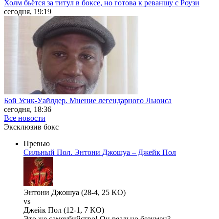
Холм бьётся за титул в боксе, но готова к реваншу с Роузи
сегодня, 19:19
Бой Усик-Уайлдер. Мнение легендарного Льюиса
сегодня, 18:36
Все новости
Эксклюзив бокс
Превью
Сильный Пол. Энтони Джошуа – Джейк Пол
Энтони Джошуа (28-4, 25 KO)
vs
Джейк Пол (12-1, 7 KO)
Это же самоубийство! Он реально безумен?