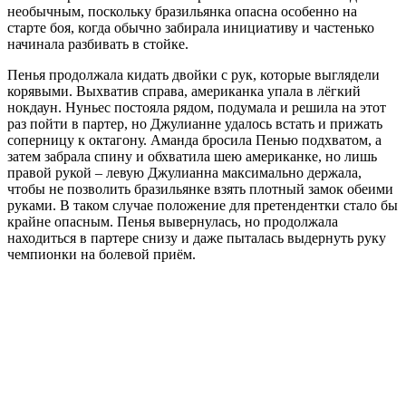
необычным, поскольку бразильянка опасна особенно на
старте боя, когда обычно забирала инициативу и частенько
начинала разбивать в стойке.
Пенья продолжала кидать двойки с рук, которые выглядели
корявыми. Выхватив справа, американка упала в лёгкий
нокдаун. Нуньес постояла рядом, подумала и решила на этот
раз пойти в партер, но Джулианне удалось встать и прижать
соперницу к октагону. Аманда бросила Пенью подхватом, а
затем забрала спину и обхватила шею американке, но лишь
правой рукой – левую Джулианна максимально держала,
чтобы не позволить бразильянке взять плотный замок обеими
руками. В таком случае положение для претендентки стало бы
крайне опасным. Пенья вывернулась, но продолжала
находиться в партере снизу и даже пыталась выдернуть руку
чемпионки на болевой приём.