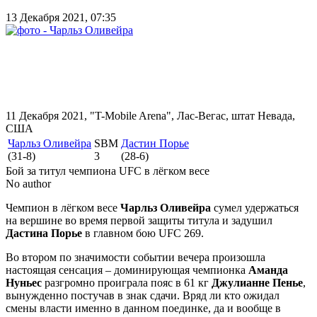
13 Декабря 2021, 07:35
11 Декабря 2021, "T-Mobile Arena", Лас-Вегас, штат Невада,
США
Чарльз Оливейра
SBM
Дастин Порье
(31-8)
3
(28-6)
Бой за титул чемпиона UFC в лёгком весе
No author
Чемпион в лёгком весе
Чарльз Оливейра
сумел удержаться
на вершине во время первой защиты титула и задушил
Дастина Порье
в главном бою UFC 269.
Во втором по значимости событии вечера произошла
настоящая сенсация – доминирующая чемпионка
Аманда
Нуньес
разгромно проиграла пояс в 61 кг
Джулианне Пенье
,
вынужденно постучав в знак сдачи. Вряд ли кто ожидал
смены власти именно в данном поединке, да и вообще в