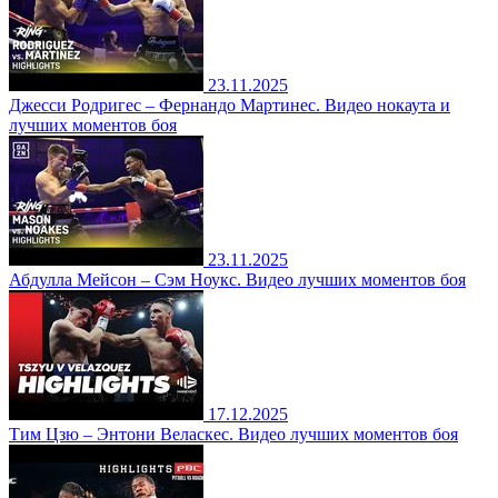
23.11.2025
Джесси Родригес – Фернандо Мартинес. Видео нокаута и
лучших моментов боя
23.11.2025
Абдулла Мейсон – Сэм Ноукс. Видео лучших моментов боя
17.12.2025
Тим Цзю – Энтони Веласкес. Видео лучших моментов боя