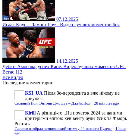
07.12.2025
Исаак Крус – Ламонт Роуч. Видео лучших моментов боя
14.12.2025
Дебют Амосова, успех Капе. Видео лучших моментов UFC
Вегас 112
Все видео
Последние
комментарии
KSI_UA
Після Зе-перзидента я вже нічому не
дивуюся.
Сильный Пол. Энтони Джошуа – Джейк Пол
·
28 minutes ago
Kirill
А різниці-то...На початок 2024 за даними
критеріями елітою хевівейту були Усик та Фьюрі.
Решта -...
Гассиев отобрал чемпионский титул у 44-летнего Пулева
·
1 hour
ago