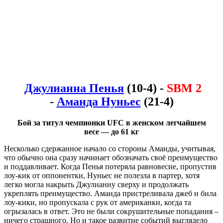
Джулианна Пенья
(10-4) -
SBM 2
-
Аманда Нуньес
(21-4)
Бой за титул чемпионки UFC в женском легчайшем
весе —
до 61 кг
Несколько сдержанное начало со стороны Аманды, учитывая,
что обычно она сразу начинает обозначать своё преимущество
и поддавливает. Когда Пенья потеряла равновесие, пропустив
лоу-кик от оппонентки, Нуньес не полезла в партер, хотя
легко могла накрыть Джулианну сверху и продолжать
укреплять преимущество. Аманда пристреливала джеб и била
лоу-кики, но пропускала с рук от американки, когда та
огрызалась в ответ. Это не были сокрушительные попадания –
ничего страшного. Но и такое развитие событий выглядело