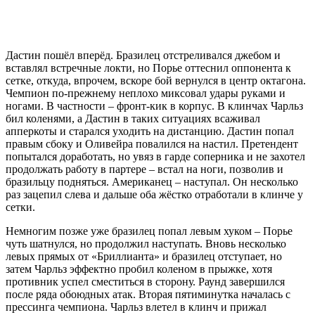
Дастин пошёл вперёд. Бразилец отстреливался джебом и
вставлял встречные локти, но Порье оттеснил оппонента к
сетке, откуда, впрочем, вскоре бой вернулся в центр октагона.
Чемпион по-прежнему неплохо миксовал удары руками и
ногами. В частности – фронт-кик в корпус. В клинчах Чарльз
бил коленями, а Дастин в таких ситуациях всаживал
апперкоты и старался уходить на дистанцию. Дастин попал
правым сбоку и Оливейра повалился на настил. Претендент
попытался доработать, но увяз в гарде соперника и не захотел
продолжать работу в партере – встал на ноги, позволив и
бразильцу подняться. Американец – наступал. Он несколько
раз зацепил слева и дальше оба жёстко отработали в клинче у
сетки.
Немногим позже уже бразилец попал левым хуком – Порье
чуть шатнулся, но продолжил наступать. Вновь несколько
левых прямых от «Бриллианта» и бразилец отступает, но
затем Чарльз эффектно пробил коленом в прыжке, хотя
противник успел сместиться в сторону. Раунд завершился
после ряда обоюдных атак. Вторая пятиминутка началась с
прессинга чемпиона. Чарльз влетел в клинч и прижал