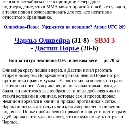
женском легчайшем весе в принципе. Очередное
подтверждение, что в ММА может произойти всё, что угодно,
а также повод позлорадствовать для тех, кто негативно
относится к бразильянке.
Оливейра–Порье. Удержится на вершине? Анонс UFC 269
Чарльз Оливейра
(31-8) -
SBM 3
-
Дастин Порье
(28-6)
Бой за титул чемпиона UFC в лёгком весе — до 70 кг
Оливейра сразу пошёл вперёд, а Дастин начал работать
вторым номером. Во время контратаки левша Порье потряс
противника правым хуком – Чарльз упал на колено, но сразу
вскочил на ноги. Американец использовал только руки, а
бразилец смотрелся разнообразнее, иногда добавляя кики и
атакуя коленями в клинчах, которые сам и провоцировал.
Чемпион ворвался в клинч и прижал противника к сетке.
Чарльз попытался затянуть вниз, но американец мгновенно
поднялся. Порье пробил левый прямой в корпус и почти сразу
сдублировал этот удар в голову, что визуально чуть потрясло
Чарльза.