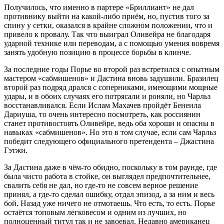
Получилось, что именно в партере «Бриллиант» не дал
противнику выйти на какой-либо приём, но, пустив того за
спину у сетки, оказался в крайне сложном положении, что и
привело к провалу. Так что выиграл Оливейра не благодаря
ударной технике или переводам, а с помощью умения вовремя
занять удобную позицию в процессе борьбы в клинче.
За последние годы Порье во второй раз встретился с опытным
мастером «сабмишенов» и Дастина вновь задушили. Бразилец
второй раз подряд дрался с соперниками, имеющими мощные
удары, и в обоих случаях его потрясали и роняли, но Чарльз
восстанавливался. Если Ислам Махачев пройдёт Бенеила
Дариуша, то очень интересно посмотреть, как россиянин
станет противостоять Оливейре, ведь оба хороши и опасны в
навыках «сабмишенов». Но это в том случае, если сам Чарльз
победит следующего официального претендента – Джастина
Гэтжи.
За Дастина даже в чём-то обидно, поскольку в том раунде, где
была чисто работа в стойке, он выглядел предпочтительнее,
свалить себя не дал, но где-то не совсем верное решение
принял, а где-то сделал ошибку, отдал эпизод, а за ним и весь
бой. Назад уже ничего не отмотаешь. Что есть, то есть. Порье
остаётся топовым легковесом и одним из лучших, но
полноценный титул так и не завоевал. Недавно американец