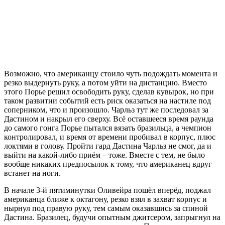
Возможно, что американцу стоило чуть подождать момента и
резко выдернуть руку, а потом уйти на дистанцию. Вместо
этого Порье решил освободить руку, сделав кувырок, но при
таком развитии событий есть риск оказаться на настиле под
соперником, что и произошло. Чарльз тут же последовал за
Дастином и накрыл его сверху. Всё оставшееся время раунда
до самого гонга Порье пытался вязать бразильца, а чемпион
контролировал, и время от времени пробивал в корпус, плюс
локтями в голову. Пройти гард Дастина Чарльз не смог, да и
выйти на какой-либо приём – тоже. Вместе с тем, не было
вообще никаких предпосылок к тому, что американец вдруг
встанет на ноги.
В начале 3-й пятиминутки Оливейра пошёл вперёд, поджал
американца ближе к октагону, резко взял в захват корпус и
нырнул под правую руку, тем самым оказавшись за спиной
Дастина. Бразилец, будучи опытным джитсером, запрыгнул на