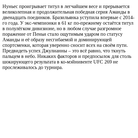
Нуньес проигрывает титул в легчайшем весе и прерывается
великолепная и продолжительная победная серия Аманды в
двенадцать поединков. Бразильянка уступила впервые с 2014-
го года. У экс-чемпионки в 61 кг по-прежнему остаётся титул
в полулёгком дивизионе, но в любом случае разгромное
поражение от Пеньи стало ощутимым ударом по статусу
Аманды и её образу несгибаемой и доминирующей
спортсменки, которая уверенно сносит всех на своём пути.
Предвидеть успех Джулианны – это всё равно, что ткнуть
пальцем в небо. Никаких факторов и предпосылок для столь
шокирующего результата в ко-мэйнивенте UFC 269 не
прослеживалось до турнира.