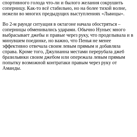
спортивного голода что-ли и былого желания сокрушить
соперницу. Как-то всё стабильно, но на более тихой волне,
нежели во многих предыдущих выступлениях «Львицы».
Во 2-м раунде ситуация в октагоне начала обостряться –
соперницы обменивались ударами. Обычно Нуньес много
выбрасывает джебы и правые через руку, что проделывала и в
минувшем поединке, но важно, что Пенья не менее
эффективно отвечала своим левым прямым и добавляла
справа. Кроме того, Джулианна местами перерубала джеб
бразильянки своим джебом или опережала левым прямым
попытку возможной контратаки правым через руку от
Аманды.