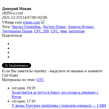
Дмитрий Мокин
vRINGe.com
2021-12-25T14:07:00+02:00
VRinge.com
vringe.com
Теги:
Чарльз Оливейра
,
Дастин Порье
,
Аманда Нуньес
,
Джулианна Пенья
,
UFC 269
,
UFC
,
мма
,
репортаж
Поделиться:
Если Вы заметили ошибку - выделите ее мышью и нажмите
Ctrl+Enter
Материалы
по теме
:
UFC
сегодня, 19:19
Холм бьётся за титул в боксе, но готова к реваншу с
Роузи
сегодня, 17:10
У жены Топурии проблемы с поиском адвоката — СМИ