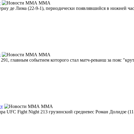
г
MMA
у де Лима (22-9-1), периодически появлявшийся в нижней част
и
MMA
91, главным событием которого стал матч-реванш за пояс "кру
цу
MMA
а UFC Fight Night 213 грузинский средневес Роман Долидзе (11-