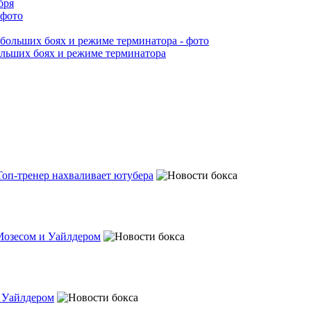
бря
ольших боях и режиме терминатора
Топ-тренер нахваливает ютубера
Мозесом и Уайлдером
с Уайлдером