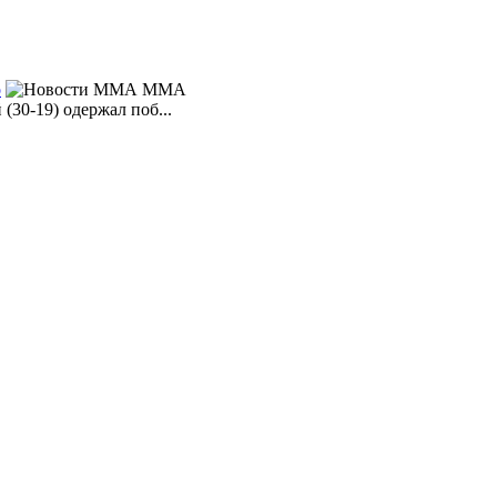
о
MMA
30-19) одержал поб...