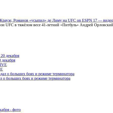
 Краузе, Романов «усыпил» де Лиму на UFC on ESPN 17 — виде
н UFC в тяжёлом весе 41-летний «Питбуль» Андрей Орловский (
 декабря
VE
л о больших боях и режиме терминатора