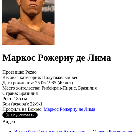
Маркос Рожериу де Лима
Прозвище:
Pezao
Весовая категория:
Полутяжёлый вес
Дата рождения:
25.06.1985 (40 лет)
Место жительства:
Рибейран-Пирис, Бразилия
Страна:
Бразилия
Рост:
185 см
Бои (рекорд):
22-9-1
Профиль на Boxrec:
Маркос Рожериу де Лима
Видео
Видео боя: Гаджимурад Антигулов — Маркос Рожериу д