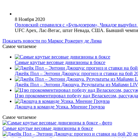
8 Ноября 2020
Орловский справился с «Бульдозером», Чикадзе вырубил
UFC Apex, Лас-Вегас, штат Невада, США. Бывший чемпио
Показать новости по Маркос Рожериу де Лима
Самое читаемое
Самые крутые весовые дивизионы в боксе
Джейк Пол – Энтони Джошуа: прогноз и ставки на бой 20
Джейк Пол – Энтони Джошуа. Результаты из Майами LI
Цзю прокомментировал победу над Веласкесом, рассужда
Джошуа в команде Усика. Мнение Гроувза
Самое читаемое
Самые крутые весовые дивизионы в боксе