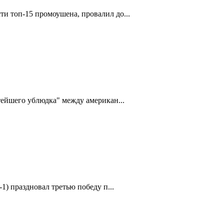
и топ-15 промоушена, провалил до...
тейшего ублюдка" между американ...
1) праздновал третью победу п...