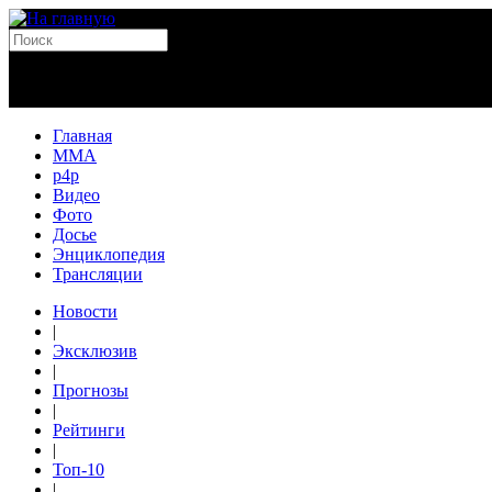
Главная
MMA
p4p
Видео
Фото
Досье
Энциклопедия
Трансляции
Новости
|
Эксклюзив
|
Прогнозы
|
Рейтинги
|
Топ-10
|