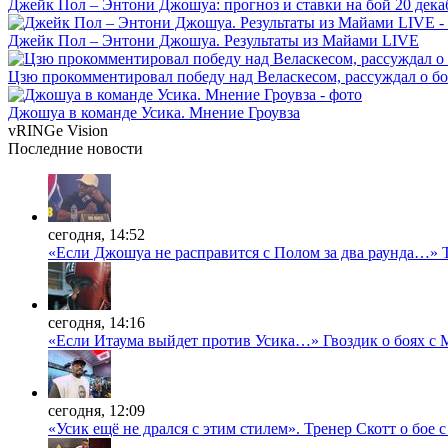
Джейк Пол – Энтони Джошуа: прогноз и ставки на бой 20 дека
Джейк Пол – Энтони Джошуа. Результаты из Майами LIVE
Цзю прокомментировал победу над Веласкесом, рассуждал о б
Джошуа в команде Усика. Мнение Гроувза
vRINGe
Vision
Последние
новости
сегодня, 14:52
«Если Джошуа не расправится с Полом за два раунда…» 
сегодня, 14:16
«Если Итаума выйдет против Усика…» Гвоздик о боях с 
сегодня, 12:09
«Усик ещё не дрался с этим стилем». Тренер Скотт о бое 