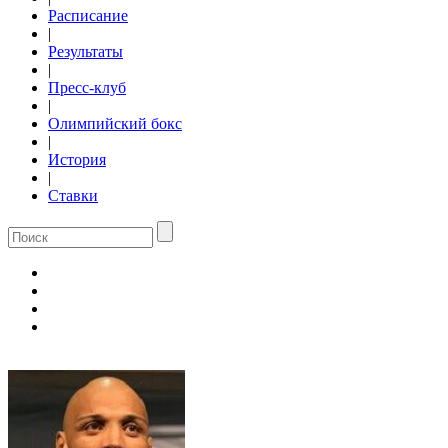
Расписание
|
Результаты
|
Пресс-клуб
|
Олимпийский бокс
|
История
|
Ставки