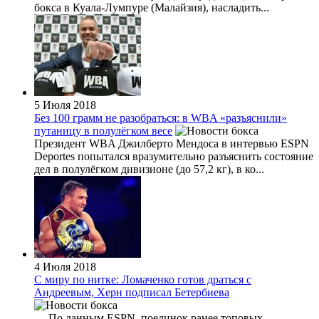
бокса в Куала-Лумпуре (Малайзия), насладить...
5 Июля 2018
Без 100 грамм не разобраться: в WBA «разъяснили»
путаницу в полулёгком весе
Президент WBA Джилберто Мендоса в интервью ESPN
Deportes попытался вразумительно разъяснить состояние
дел в полулёгком дивизионе (до 57,2 кг), в ко...
4 Июля 2018
С миру по нитке: Ломаченко готов драться с
Андреевым, Херн подписал Бетербиева
— По данным ESPN, поединок ранее топовых