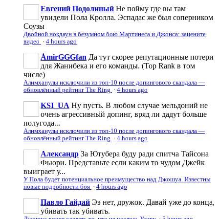
Евгений Подолиный
Не пойму где вы там
увидели Пола Кролла. Эспадас же был соперником
Соузы
Двойной нокдаун в безумном бою Мартинеса и Джонса: зацените
видео
·
4 hours ago
ÀmirGGGfan
Да тут скорее репутационные потери
для Жанибека и его команды. (Top Rank в том
числе)
Алимханулы исключили из топ-10 после допингового скандала —
обновлённый рейтинг The Ring
·
4 hours ago
KSI_UA
Ну пусть. В любом случае мельдоний не
очень агрессивньій допинг, вряд ли дадут больше
полугода...
Алимханулы исключили из топ-10 после допингового скандала —
обновлённый рейтинг The Ring
·
4 hours ago
Александр
За Ютубера буду ради спитча Тайсона
Фьюри. Представьте если каким то чудом Джейк
выиграет у...
У Пола будет потенциальное преимущество над Джошуа. Известны
новые подробности боя
·
4 hours ago
Павло Гайдай
Ээ нет, дружок. Давай уже до конца,
убивать так убивать.
Джошуа хочет сделать то, что не удалось Усику
·
5 hours ago