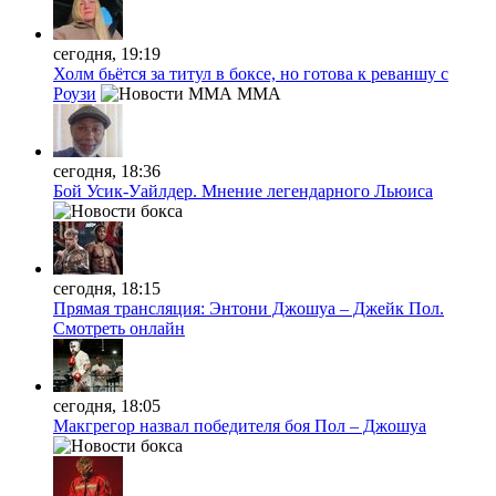
сегодня, 19:19
Холм бьётся за титул в боксе, но готова к реваншу с
Роузи
MMA
сегодня, 18:36
Бой Усик-Уайлдер. Мнение легендарного Льюиса
сегодня, 18:15
Прямая трансляция: Энтони Джошуа – Джейк Пол.
Смотреть онлайн
сегодня, 18:05
Макгрегор назвал победителя боя Пол – Джошуа