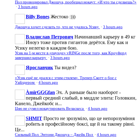
Пол провоцировал Джошуа, пообещал нокаут: «И что ты сделаешь?»
·
3 hours ago
Billy Bones
Жестоко :)))
Джошуа хочет сделать то, что не удалось Усику
·
3 hours ago
Владислав Петрович
Начинавший карьеру в 49 кг
Иноуэ тоже против гигантов дерётся. Ему как и
Усику нелегко в каждом бою.
Усик на 1-м месте в «паунде» vRINGe после того, как Кроуфорд
завершил карьеру
·
3 hours ago
Ярославчик
Ты видел?
«Усик ещё не дрался с этим стилем». Тренер Скотт о бое с
Уайлдером
·
4 hours ago
ÀmirGGGfan
Эх. А раньше было наоборот -
первый средний слабый, в миддле элита: Головкин,
Канело, Джейкобс и...
Цзю не сумел нокаутировать Веласкеса
·
4 hours ago
SHMIT
Просто не зрозуміло, що це непорозуміння
робить в професійному боксі, ще й на такому рівні.
Це...
Сильный Пол. Энтони Джошуа – Джейк Пол
·
4 hours ago