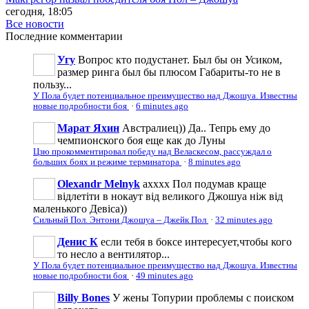
сегодня, 18:05
Все новости
Последние
комментарии
Угу
Вопрос кто подустанет. Был бы он Усиком,
размер ринга был бы плюсом Габариты-то не в
пользу...
У Пола будет потенциальное преимущество над Джошуа. Известны
новые подробности боя
·
6 minutes ago
Марат Яхин
Австралиец)) Да.. Тепрь ему до
чемпионского боя еще как до Луны
Цзю прокомментировал победу над Веласкесом, рассуждал о
больших боях и режиме терминатора
·
8 minutes ago
Olexandr Melnyk
ахххх Пол подумав краще
відлетіти в нокаут від великого Джошуа ніж від
маленького Девіса))
Сильный Пол. Энтони Джошуа – Джейк Пол
·
32 minutes ago
Денис К
если тебя в боксе интересует,чтобы кого
то несло а вентилятор...
У Пола будет потенциальное преимущество над Джошуа. Известны
новые подробности боя
·
49 minutes ago
Billy Bones
У жены Топурии проблемы с поиском