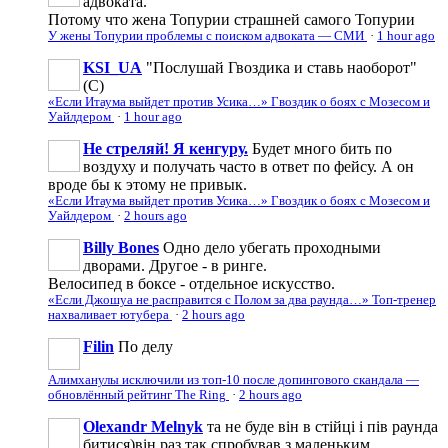
адвоката.
Потому что жена Топурии страшней самого Топурии
У жены Топурии проблемы с поиском адвоката — СМИ
·
1 hour ago
KSI_UA
"Послушай Гвоздика и ставь наоборот"
(С)
«Если Итаума выйдет против Усика…» Гвоздик о боях с Мозесом и
Уайлдером
·
1 hour ago
Не стреляй! Я кенгуру.
Будет много бить по
воздуху и получать часто в ответ по фейсу. А он
вроде бы к этому не привык.
«Если Итаума выйдет против Усика…» Гвоздик о боях с Мозесом и
Уайлдером
·
2 hours ago
Billy Bones
Одно дело убегать проходными
дворами. Другое - в ринге.
Велосипед в боксе - отдельное искусство.
«Если Джошуа не расправится с Полом за два раунда…» Топ-тренер
нахваливает ютубера
·
2 hours ago
Filin
По делу
Алимханулы исключили из топ-10 после допингового скандала —
обновлённый рейтинг The Ring
·
2 hours ago
Olexandr Melnyk
та не буде він в стійці і пів раунда
битися)він раз так спробував з маленьким