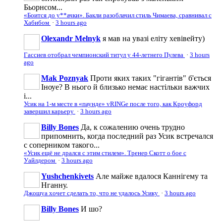
Бьорнсом...
«Боится до у**ачки». Бакли разоблачил стиль Чимаева, сравнивал с
Хабибом
·
3 hours ago
Olexandr Melnyk
я мав на увазі еліту хевівейту)
Гассиев отобрал чемпионский титул у 44-летнего Пулева
·
3 hours
ago
Mak Poznyak
Проти яких таких "гігантів" б'ється
Іноуе? В нього й близько немає настільки важчих
і...
Усик на 1-м месте в «паунде» vRINGe после того, как Кроуфорд
завершил карьеру
·
3 hours ago
Billy Bones
Да, к сожалению очень трудно
припомнить, когда последний раз Усик встречался
с соперником такого...
«Усик ещё не дрался с этим стилем». Тренер Скотт о бое с
Уайлдером
·
3 hours ago
Yushchenkivets
Але майже вдалося Каннігему та
Нганну.
Джошуа хочет сделать то, что не удалось Усику
·
3 hours ago
Billy Bones
И шо?