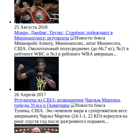
25 Августа 2018
Монро, Джеймс, Труэкс, Станёнис побеждают в
Миннеаполисе: результаты
Minneapolis Armory, Миннеаполис, штат Миннесота,
США. Околотоповый полусредневес (до 66,7 кг), №11 в
рейтинге WBC и №3 в рейтинге WBA американ...
26 Апреля 2017
Результаты из США: возвращение Чарльза Мартина,
победы Угаса и Гвамичавы
Туника, США. Экс-чемпион мира в супертяжёлом весе
американец Чарльз Мартин (24-1-1, 22 КО) вернулся на
ринг спустя год после разгромного поражен...