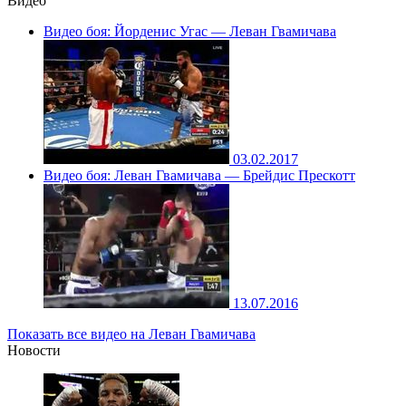
Видео
Видео боя: Йорденис Угас — Леван Гвамичава
03.02.2017
Видео боя: Леван Гвамичава — Брейдис Прескотт
13.07.2016
Показать все видео на Леван Гвамичава
Новости