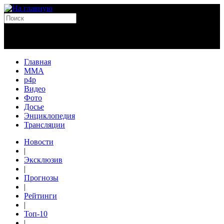
Главная
MMA
p4p
Видео
Фото
Досье
Энциклопедия
Трансляции
Новости
|
Эксклюзив
|
Прогнозы
|
Рейтинги
|
Топ-10
|