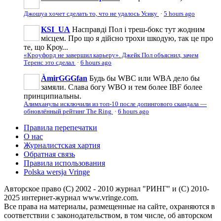
Джошуа хочет сделать то, что не удалось Усику
·
5 hours ago
KSI_UA
Насправді Пол і треш-бокс тут жодним
місцем. Про що я дійсно трохи шкодую, так це про
те, що Кроу...
«Кроуфорд не завершил карьеру». Джейк Пол объяснил, зачем
Теренс это сделал
·
6 hours ago
ÀmirGGGfan
Будь бы WBC или WBA дело бы
замяли. Слава богу WBO и тем более IBF более
принципиальны.
Алимханулы исключили из топ-10 после допингового скандала —
обновлённый рейтинг The Ring
·
6 hours ago
Правила перепечатки
О нас
Журналистская хартия
Обратная связь
Правила использования
Polska wersja Vringe
Авторское право (С) 2002 - 2010 журнал "РИНГ" и (С) 2010-
2025 интернет-журнал www.vringe.com.
Все права на материалы, размещенные на сайте, охраняются в
соответствии с законодательством, в том числе, об авторском