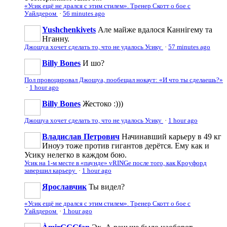
«Усик ещё не дрался с этим стилем». Тренер Скотт о бое с
Уайлдером
·
56 minutes ago
Yushchenkivets
Але майже вдалося Каннігему та
Нганну.
Джошуа хочет сделать то, что не удалось Усику
·
57 minutes ago
Billy Bones
И шо?
Пол провоцировал Джошуа, пообещал нокаут: «И что ты сделаешь?»
·
1 hour ago
Billy Bones
Жестоко :)))
Джошуа хочет сделать то, что не удалось Усику
·
1 hour ago
Владислав Петрович
Начинавший карьеру в 49 кг
Иноуэ тоже против гигантов дерётся. Ему как и
Усику нелегко в каждом бою.
Усик на 1-м месте в «паунде» vRINGe после того, как Кроуфорд
завершил карьеру
·
1 hour ago
Ярославчик
Ты видел?
«Усик ещё не дрался с этим стилем». Тренер Скотт о бое с
Уайлдером
·
1 hour ago