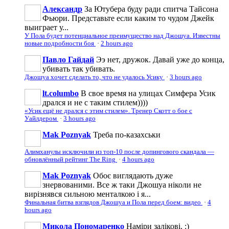
Александр
За Ютубера буду ради спитча Тайсона
Фьюри. Представьте если каким то чудом Джейк
выиграет у...
У Пола будет потенциальное преимущество над Джошуа. Известны
новые подробности боя
·
2 hours ago
Павло Гайдай
Ээ нет, дружок. Давай уже до конца,
убивать так убивать.
Джошуа хочет сделать то, что не удалось Усику
·
3 hours ago
lt.columbo
В свое время на улицах Симфера Усик
дрался и не с таким стилем))))
«Усик ещё не дрался с этим стилем». Тренер Скотт о бое с
Уайлдером
·
3 hours ago
Mak Poznyak
Треба по-казахськи
Алимханулы исключили из топ-10 после допингового скандала —
обновлённый рейтинг The Ring
·
4 hours ago
Mak Poznyak
Обоє виглядають дуже
знервованими. Все ж таки Джошуа ніколи не
вирізнявся сильною менталкою і я...
Финальная битва взглядов Джошуа и Пола перед боем: видео
·
4
hours ago
Микола Пономаренко
Наміри залікові. :)