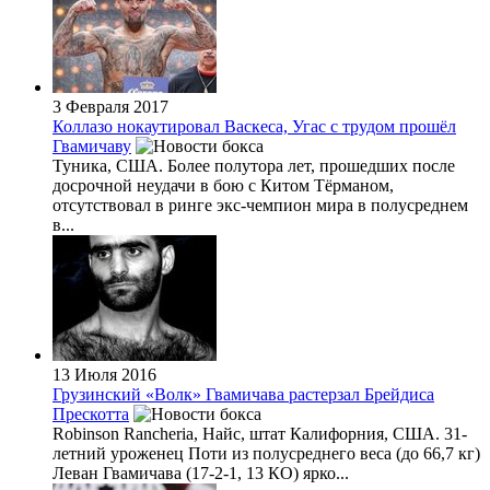
3 Февраля 2017
Коллазо нокаутировал Васкеса, Угас с трудом прошёл
Гвамичаву
Туника, США. Более полутора лет, прошедших после
досрочной неудачи в бою с Китом Тёрманом,
отсутствовал в ринге экс-чемпион мира в полусреднем
в...
13 Июля 2016
Грузинский «Волк» Гвамичава растерзал Брейдиса
Прескотта
Robinson Rancheriа, Найс, штат Калифорния, США. 31-
летний уроженец Поти из полусреднего веса (до 66,7 кг)
Леван Гвамичава (17-2-1, 13 КО) ярко...