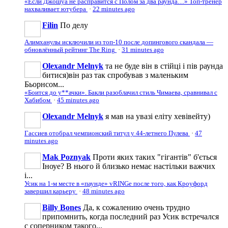
«Если Джошуа не расправится с Полом за два раунда…» Топ-тренер
нахваливает ютубера
·
22 minutes ago
Filin
По делу
Алимханулы исключили из топ-10 после допингового скандала —
обновлённый рейтинг The Ring
·
31 minutes ago
Olexandr Melnyk
та не буде він в стійці і пів раунда
битися)він раз так спробував з маленьким
Бьорнсом...
«Боится до у**ачки». Бакли разоблачил стиль Чимаева, сравнивал с
Хабибом
·
45 minutes ago
Olexandr Melnyk
я мав на увазі еліту хевівейту)
Гассиев отобрал чемпионский титул у 44-летнего Пулева
·
47
minutes ago
Mak Poznyak
Проти яких таких "гігантів" б'ється
Іноуе? В нього й близько немає настільки важчих
і...
Усик на 1-м месте в «паунде» vRINGe после того, как Кроуфорд
завершил карьеру
·
48 minutes ago
Billy Bones
Да, к сожалению очень трудно
припомнить, когда последний раз Усик встречался
с соперником такого...