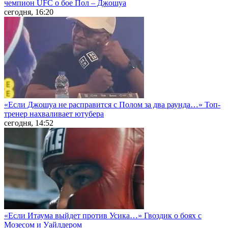
чемпион UFC о бое Пол – Джошуа
сегодня, 16:20
«Если Джошуа не расправится с Полом за два раунда…» Топ-
тренер нахваливает ютубера
сегодня, 14:52
«Если Итаума выйдет против Усика…» Гвоздик о боях с
Мозесом и Уайлдером