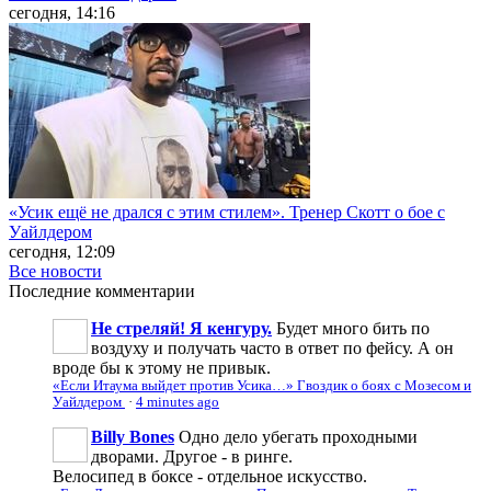
сегодня, 14:16
«Усик ещё не дрался с этим стилем». Тренер Скотт о бое с
Уайлдером
сегодня, 12:09
Все новости
Последние
комментарии
Не стреляй! Я кенгуру.
Будет много бить по
воздуху и получать часто в ответ по фейсу. А он
вроде бы к этому не привык.
«Если Итаума выйдет против Усика…» Гвоздик о боях с Мозесом и
Уайлдером
·
4 minutes ago
Billy Bones
Одно дело убегать проходными
дворами. Другое - в ринге.
Велосипед в боксе - отдельное искусство.