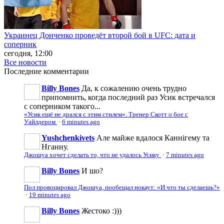
Украинец Донченко проведёт второй бой в UFC: дата и
соперник
сегодня, 12:00
Все новости
Последние
комментарии
Billy Bones
Да, к сожалению очень трудно
припомнить, когда последний раз Усик встречался
с соперником такого...
«Усик ещё не дрался с этим стилем». Тренер Скотт о бое с
Уайлдером
·
6 minutes ago
Yushchenkivets
Але майже вдалося Каннігему та
Нганну.
Джошуа хочет сделать то, что не удалось Усику
·
7 minutes ago
Billy Bones
И шо?
Пол провоцировал Джошуа, пообещал нокаут: «И что ты сделаешь?»
·
19 minutes ago
Billy Bones
Жестоко :)))