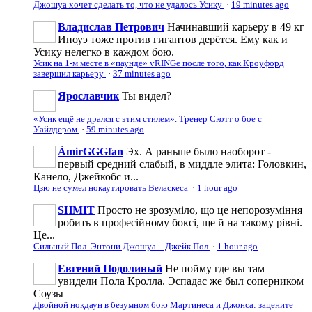
Джошуа хочет сделать то, что не удалось Усику
·
19 minutes ago
Владислав Петрович
Начинавший карьеру в 49 кг
Иноуэ тоже против гигантов дерётся. Ему как и
Усику нелегко в каждом бою.
Усик на 1-м месте в «паунде» vRINGe после того, как Кроуфорд
завершил карьеру
·
37 minutes ago
Ярославчик
Ты видел?
«Усик ещё не дрался с этим стилем». Тренер Скотт о бое с
Уайлдером
·
59 minutes ago
ÀmirGGGfan
Эх. А раньше было наоборот -
первый средний слабый, в миддле элита: Головкин,
Канело, Джейкобс и...
Цзю не сумел нокаутировать Веласкеса
·
1 hour ago
SHMIT
Просто не зрозуміло, що це непорозуміння
робить в професійному боксі, ще й на такому рівні.
Це...
Сильный Пол. Энтони Джошуа – Джейк Пол
·
1 hour ago
Евгений Подолиный
Не пойму где вы там
увидели Пола Кролла. Эспадас же был соперником
Соузы
Двойной нокдаун в безумном бою Мартинеса и Джонса: зацените