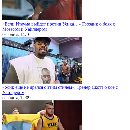
«Если Итаума выйдет против Усика…» Гвоздик о боях с
Мозесом и Уайлдером
сегодня, 14:16
«Усик ещё не дрался с этим стилем». Тренер Скотт о бое с
Уайлдером
сегодня, 12:09