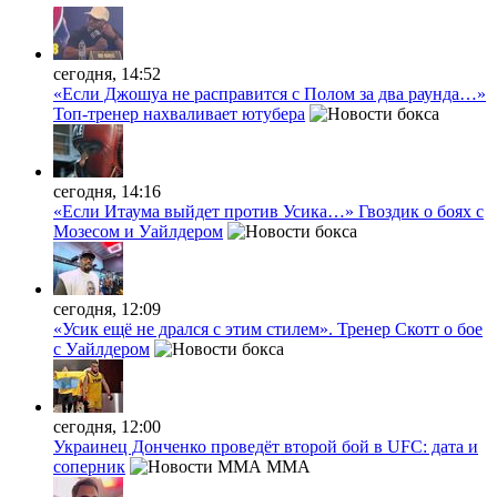
сегодня, 14:52
«Если Джошуа не расправится с Полом за два раунда…»
Топ-тренер нахваливает ютубера
сегодня, 14:16
«Если Итаума выйдет против Усика…» Гвоздик о боях с
Мозесом и Уайлдером
сегодня, 12:09
«Усик ещё не дрался с этим стилем». Тренер Скотт о бое
с Уайлдером
сегодня, 12:00
Украинец Донченко проведёт второй бой в UFC: дата и
соперник
MMA