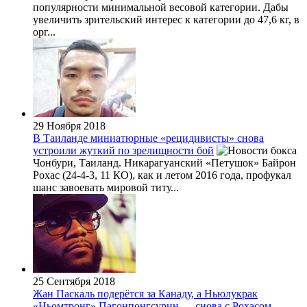
популярности минимальной весовой категории. Дабы
увеличить зрительский интерес к категории до 47,6 кг, в
орг...
29 Ноября 2018
В Таиланде миниатюрные «рецидивисты» снова
устроили жуткий по зрелищности бой
Чонбури, Таиланд. Никарагуанский «Петушок» Байрон
Рохас (24-4-3, 11 КО), как и летом 2016 года, профукал
шанс завоевать мировой титу...
25 Сентября 2018
Жан Паскаль подерётся за Канаду, а Ньюлукрак
«Ньомтронг» Пагонпонгсурин — снова с Рохасом