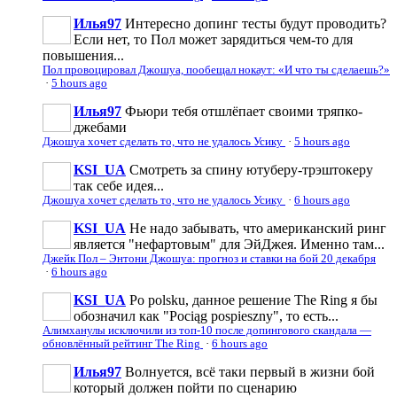
Илья97
Интересно допинг тесты будут проводить?
Если нет, то Пол может зарядиться чем-то для
повышения...
Пол провоцировал Джошуа, пообещал нокаут: «И что ты сделаешь?»
·
5 hours ago
Илья97
Фьюри тебя отшлёпает своими тряпко-
джебами
Джошуа хочет сделать то, что не удалось Усику
·
5 hours ago
KSI_UA
Смотреть за спину ютуберу-трэштокеру
так себе идея...
Джошуа хочет сделать то, что не удалось Усику
·
6 hours ago
KSI_UA
Не надо забывать, что американский ринг
является "нефартовым" для ЭйДжея. Именно там...
Джейк Пол – Энтони Джошуа: прогноз и ставки на бой 20 декабря
·
6 hours ago
KSI_UA
Po polsku, данное решение The Ring я бы
обозначил как "Pociąg pospieszny", то есть...
Алимханулы исключили из топ-10 после допингового скандала —
обновлённый рейтинг The Ring
·
6 hours ago
Илья97
Волнуется, всё таки первый в жизни бой
который должен пойти по сценарию