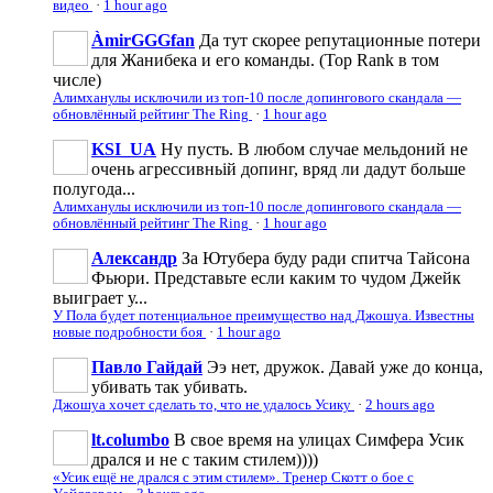
видео
·
1 hour ago
ÀmirGGGfan
Да тут скорее репутационные потери
для Жанибека и его команды. (Top Rank в том
числе)
Алимханулы исключили из топ-10 после допингового скандала —
обновлённый рейтинг The Ring
·
1 hour ago
KSI_UA
Ну пусть. В любом случае мельдоний не
очень агрессивньій допинг, вряд ли дадут больше
полугода...
Алимханулы исключили из топ-10 после допингового скандала —
обновлённый рейтинг The Ring
·
1 hour ago
Александр
За Ютубера буду ради спитча Тайсона
Фьюри. Представьте если каким то чудом Джейк
выиграет у...
У Пола будет потенциальное преимущество над Джошуа. Известны
новые подробности боя
·
1 hour ago
Павло Гайдай
Ээ нет, дружок. Давай уже до конца,
убивать так убивать.
Джошуа хочет сделать то, что не удалось Усику
·
2 hours ago
lt.columbo
В свое время на улицах Симфера Усик
дрался и не с таким стилем))))
«Усик ещё не дрался с этим стилем». Тренер Скотт о бое с