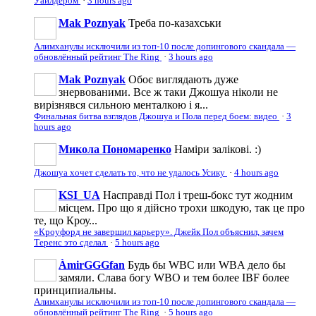
Уайлдером
·
3 hours ago
Mak Poznyak
Треба по-казахськи
Алимханулы исключили из топ-10 после допингового скандала —
обновлённый рейтинг The Ring
·
3 hours ago
Mak Poznyak
Обоє виглядають дуже
знервованими. Все ж таки Джошуа ніколи не
вирізнявся сильною менталкою і я...
Финальная битва взглядов Джошуа и Пола перед боем: видео
·
3
hours ago
Микола Пономаренко
Наміри залікові. :)
Джошуа хочет сделать то, что не удалось Усику
·
4 hours ago
KSI_UA
Насправді Пол і треш-бокс тут жодним
місцем. Про що я дійсно трохи шкодую, так це про
те, що Кроу...
«Кроуфорд не завершил карьеру». Джейк Пол объяснил, зачем
Теренс это сделал
·
5 hours ago
ÀmirGGGfan
Будь бы WBC или WBA дело бы
замяли. Слава богу WBO и тем более IBF более
принципиальны.
Алимханулы исключили из топ-10 после допингового скандала —
обновлённый рейтинг The Ring
·
5 hours ago