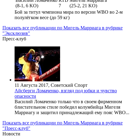
Василий Ломаченко
RTD
Мигель Марриага
(8-1, 6 KO)
7
(25-2, 21 KO)
Бой за титул чемпиона мира по версии WBO во 2-м
полулёгком весе (до 59 кг)
Показать все публикации по Мигель Марриага в рубрике
"Эксклюзив"
Пресс-клуб
11 Августа 2017, Советский Спорт
Айсберги Ломаченко, взгляд под юбки и чувство
опасности
Василий Ломаченко только что в своем фирменном
блистательном стиле победил колумбийца Мигеля
Марриагу и защитил принадлежащий ему пояс WBO...
Показать все публикации по Мигель Марриага в рубрике
"Пресс-клуб"
Новости