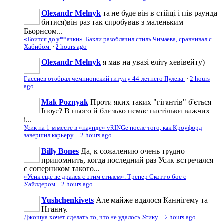
Olexandr Melnyk
та не буде він в стійці і пів раунда
битися)він раз так спробував з маленьким
Бьорнсом...
«Боится до у**ачки». Бакли разоблачил стиль Чимаева, сравнивал с
Хабибом
·
2 hours ago
Olexandr Melnyk
я мав на увазі еліту хевівейту)
Гассиев отобрал чемпионский титул у 44-летнего Пулева
·
2 hours
ago
Mak Poznyak
Проти яких таких "гігантів" б'ється
Іноуе? В нього й близько немає настільки важчих
і...
Усик на 1-м месте в «паунде» vRINGe после того, как Кроуфорд
завершил карьеру
·
2 hours ago
Billy Bones
Да, к сожалению очень трудно
припомнить, когда последний раз Усик встречался
с соперником такого...
«Усик ещё не дрался с этим стилем». Тренер Скотт о бое с
Уайлдером
·
2 hours ago
Yushchenkivets
Але майже вдалося Каннігему та
Нганну.
Джошуа хочет сделать то, что не удалось Усику
·
2 hours ago