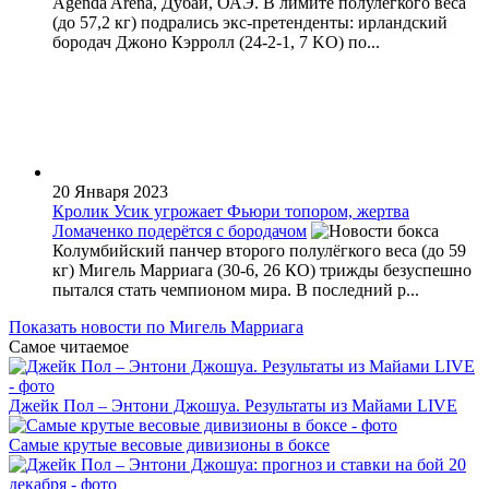
Agenda Arena, Дубай, ОАЭ. В лимите полулёгкого веса
(до 57,2 кг) подрались экс-претенденты: ирландский
бородач Джоно Кэрролл (24-2-1, 7 KO) по...
20 Января 2023
Кролик Усик угрожает Фьюри топором, жертва
Ломаченко подерётся с бородачом
Колумбийский панчер второго полулёгкого веса (до 59
кг) Мигель Марриага (30-6, 26 КО) трижды безуспешно
пытался стать чемпионом мира. В последний р...
Показать новости по Мигель Марриага
Самое читаемое
Джейк Пол – Энтони Джошуа. Результаты из Майами LIVE
Самые крутые весовые дивизионы в боксе