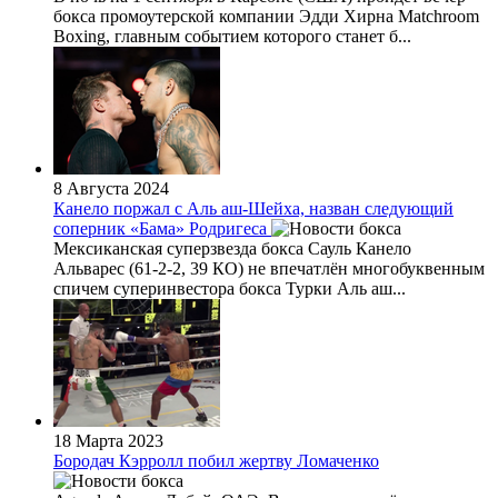
бокса промоутерской компании Эдди Хирна Matchroom
Boxing, главным событием которого станет б...
8 Августа 2024
Канело поржал с Аль аш-Шейха, назван следующий
соперник «Бама» Родригеса
Мексиканская суперзвезда бокса Сауль Канело
Альварес (61-2-2, 39 КО) не впечатлён многобуквенным
спичем суперинвестора бокса Турки Аль аш...
18 Марта 2023
Бородач Кэрролл побил жертву Ломаченко