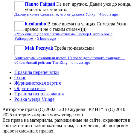
Павло Гайдай
Ээ нет, дружок. Давай уже до конца,
убивать так убивать.
Джошуа хочет сделать то, что не удалось Усику
·
4 hours ago
lt.columbo
В свое время на улицах Симфера Усик
дрался и не с таким стилем))))
«Усик ещё не дрался с этим стилем». Тренер Скотт о бое с
Уайлдером
·
5 hours ago
Mak Poznyak
Треба по-казахськи
Алимханулы исключили из топ-10 после допингового скандала —
обновлённый рейтинг The Ring
·
6 hours ago
Правила перепечатки
О нас
Журналистская хартия
Обратная связь
Правила использования
Polska wersja Vringe
Авторское право (С) 2002 - 2010 журнал "РИНГ" и (С) 2010-
2025 интернет-журнал www.vringe.com.
Все права на материалы, размещенные на сайте, охраняются в
соответствии с законодательством, в том числе, об авторском
праве и смежных правах.