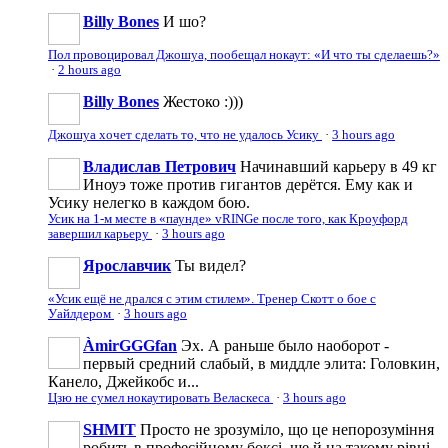
Billy Bones
И шо?
Пол провоцировал Джошуа, пообещал нокаут: «И что ты сделаешь?»
·
2 hours ago
Billy Bones
Жестоко :)))
Джошуа хочет сделать то, что не удалось Усику
·
3 hours ago
Владислав Петрович
Начинавший карьеру в 49 кг
Иноуэ тоже против гигантов дерётся. Ему как и
Усику нелегко в каждом бою.
Усик на 1-м месте в «паунде» vRINGe после того, как Кроуфорд
завершил карьеру
·
3 hours ago
Ярославчик
Ты видел?
«Усик ещё не дрался с этим стилем». Тренер Скотт о бое с
Уайлдером
·
3 hours ago
ÀmirGGGfan
Эх. А раньше было наоборот -
первый средний слабый, в миддле элита: Головкин,
Канело, Джейкобс и...
Цзю не сумел нокаутировать Веласкеса
·
3 hours ago
SHMIT
Просто не зрозуміло, що це непорозуміння
робить в професійному боксі, ще й на такому рівні.