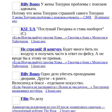
Billy Bones
У жены Топурии проблемы с поиском
адвоката.
Потому что жена Топурии страшней самого Топурии
У жены Топурии проблемы с поиском адвоката — СМИ
·
36 minutes
ago
KSI_UA
"Послушай Гвоздика и ставь наоборот"
(С)
«Если Итаума выйдет против Усика…» Гвоздик о боях с Мозесом и
Уайлдером
·
1 hour ago
Не стреляй! Я кенгуру.
Будет много бить по
воздуху и получать часто в ответ по фейсу. А он
вроде бы к этому не привык.
«Если Итаума выйдет против Усика…» Гвоздик о боях с Мозесом и
Уайлдером
·
1 hour ago
Billy Bones
Одно дело убегать проходными
дворами. Другое - в ринге.
Велосипед в боксе - отдельное искусство.
«Если Джошуа не расправится с Полом за два раунда…» Топ-тренер
нахваливает ютубера
·
2 hours ago
Filin
По делу
Алимханулы исключили из топ-10 после допингового скандала —
обновлённый рейтинг The Ring
·
2 hours ago