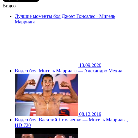
Видео
Лучшие моменты боя Джоэт Гонсалес - Мигель
Марриага
13.09.2020
Видео боя: Мигель Марриага — Алехандро Мехиа
08.12.2019
Видео боя: Василий Ломаченко — Мигель Марриага,
HD 720