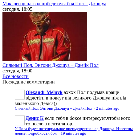
Макгрегор назвал победителя боя Пол – Джошуа
сегодня, 18:05
Сильный Пол. Энтони Джошуа – Джейк Пол
сегодня, 18:00
Все новости
Последние
комментарии
Olexandr Melnyk
ахххх Пол подумав краще
відлетіти в нокаут від великого Джошуа ніж від
маленького Девіса))
Сильный Пол. Энтони Джошуа – Джейк Пол
·
2 minutes ago
Денис К
если тебя в боксе интересует,чтобы кого
то несло а вентилятор...
У Пола будет потенциальное преимущество над Джошуа. Известны
новые подробности боя
·
19 minutes ago