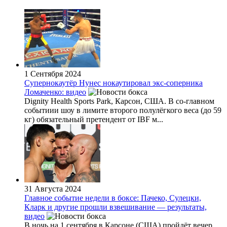
1 Сентября 2024
Супернокаутёр Нунес нокаутировал экс-соперника
Ломаченко: видео
Dignity Health Sports Park, Карсон, США. В со-главном
событиии шоу в лимите второго полулёгкого веса (до 59
кг) обязательный претендент от IBF м...
31 Августа 2024
Главное событие недели в боксе: Пачеко, Сулецки,
Кларк и другие прошли взвешивание — результаты,
видео
В ночь на 1 сентября в Карсоне (США) пройдёт вечер