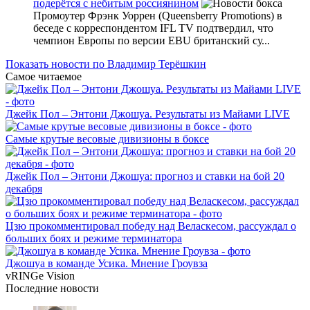
подерётся с небитым россиянином
Промоутер Фрэнк Уоррен (Queensberry Promotions) в
беседе с корреспондентом IFL TV подтвердил, что
чемпион Европы по версии EBU британский су...
Показать новости по Владимир Терёшкин
Самое читаемое
Джейк Пол – Энтони Джошуа. Результаты из Майами LIVE
Самые крутые весовые дивизионы в боксе
Джейк Пол – Энтони Джошуа: прогноз и ставки на бой 20
декабря
Цзю прокомментировал победу над Веласкесом, рассуждал о
больших боях и режиме терминатора
Джошуа в команде Усика. Мнение Гроувза
vRINGe
Vision
Последние
новости