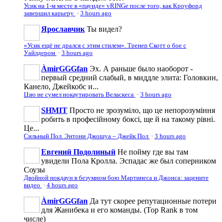
Усик на 1-м месте в «паунде» vRINGe после того, как Кроуфорд
завершил карьеру
·
3 hours ago
Ярославчик
Ты видел?
«Усик ещё не дрался с этим стилем». Тренер Скотт о бое с
Уайлдером
·
3 hours ago
ÀmirGGGfan
Эх. А раньше было наоборот -
первый средний слабый, в миддле элита: Головкин,
Канело, Джейкобс и...
Цзю не сумел нокаутировать Веласкеса
·
3 hours ago
SHMIT
Просто не зрозуміло, що це непорозуміння
робить в професійному боксі, ще й на такому рівні.
Це...
Сильный Пол. Энтони Джошуа – Джейк Пол
·
3 hours ago
Евгений Подолиный
Не пойму где вы там
увидели Пола Кролла. Эспадас же был соперником
Соузы
Двойной нокдаун в безумном бою Мартинеса и Джонса: зацените
видео
·
4 hours ago
ÀmirGGGfan
Да тут скорее репутационные потери
для Жанибека и его команды. (Top Rank в том
числе)