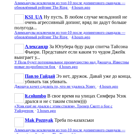
Алимханулы исключили из топ-10 после допингового скандала —
обновлённый рейтинг The Ring
·
4 hours ago
KSI_UA
Ну пусть. В любом случае мельдоний не
очень агрессивньій допинг, вряд ли дадут больше
полугода...
Алимханулы исключили из топ-10 после допингового скандала —
обновлённый рейтинг The Ring
·
4 hours ago
Александр
За Ютубера буду ради спитча Тайсона
Фьюри. Представьте если каким то чудом Джейк
выиграет у...
У Пола будет потенциальное преимущество над Джошуа. Известны
новые подробности боя
·
4 hours ago
Павло Гайдай
Ээ нет, дружок. Давай уже до конца,
убивать так убивать.
Джошуа хочет сделать то, что не удалось Усику
·
4 hours ago
lt.columbo
В свое время на улицах Симфера Усик
дрался и не с таким стилем))))
«Усик ещё не дрался с этим стилем». Тренер Скотт о бое с
Уайлдером
·
5 hours ago
Mak Poznyak
Треба по-казахськи
Алимханулы исключили из топ-10 после допингового скандала —