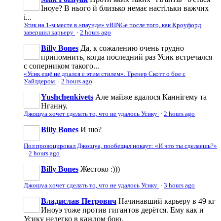
Іноуе? В нього й близько немає настільки важчих
і...
Усик на 1-м месте в «паунде» vRINGe после того, как Кроуфорд
завершил карьеру
·
2 hours ago
Billy Bones
Да, к сожалению очень трудно
припомнить, когда последний раз Усик встречался
с соперником такого...
«Усик ещё не дрался с этим стилем». Тренер Скотт о бое с
Уайлдером
·
2 hours ago
Yushchenkivets
Але майже вдалося Каннігему та
Нганну.
Джошуа хочет сделать то, что не удалось Усику
·
2 hours ago
Billy Bones
И шо?
Пол провоцировал Джошуа, пообещал нокаут: «И что ты сделаешь?»
·
2 hours ago
Billy Bones
Жестоко :)))
Джошуа хочет сделать то, что не удалось Усику
·
3 hours ago
Владислав Петрович
Начинавший карьеру в 49 кг
Иноуэ тоже против гигантов дерётся. Ему как и
Усику нелегко в каждом бою.