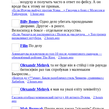
воздуху и получать часто в ответ по фейсу. А он
вроде бы к этому не привык.
«Если Итаума выйдет против Усика…» Гвоздик о боях с Мозесом и
Уайлдером
·
1 hour ago
Billy Bones
Одно дело убегать проходными
дворами. Другое - в ринге.
Велосипед в боксе - отдельное искусство.
«Если Джошуа не расправится с Полом за два раунда…» Топ-тренер
нахваливает ютубера
·
2 hours ago
Filin
По делу
Алимханулы исключили из топ-10 после допингового скандала —
обновлённый рейтинг The Ring
·
2 hours ago
Olexandr Melnyk
та не буде він в стійці і пів раунда
битися)він раз так спробував з маленьким
Бьорнсом...
«Боится до у**ачки». Бакли разоблачил стиль Чимаева, сравнивал с
Хабибом
·
2 hours ago
Olexandr Melnyk
я мав на увазі еліту хевівейту)
Гассиев отобрал чемпионский титул у 44-летнего Пулева
·
2 hours
ago
Mak Poznyak
Проти яких таких "гігантів" б'ється