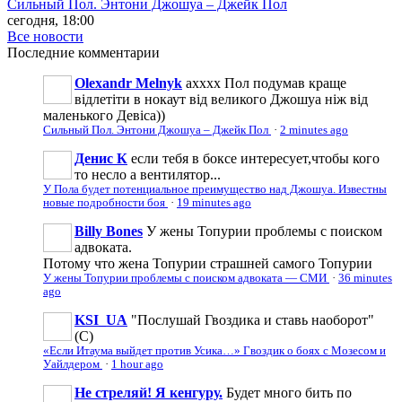
Сильный Пол. Энтони Джошуа – Джейк Пол
сегодня, 18:00
Все новости
Последние
комментарии
Olexandr Melnyk
ахххх Пол подумав краще
відлетіти в нокаут від великого Джошуа ніж від
маленького Девіса))
Сильный Пол. Энтони Джошуа – Джейк Пол
·
2 minutes ago
Денис К
если тебя в боксе интересует,чтобы кого
то несло а вентилятор...
У Пола будет потенциальное преимущество над Джошуа. Известны
новые подробности боя
·
19 minutes ago
Billy Bones
У жены Топурии проблемы с поиском
адвоката.
Потому что жена Топурии страшней самого Топурии
У жены Топурии проблемы с поиском адвоката — СМИ
·
36 minutes
ago
KSI_UA
"Послушай Гвоздика и ставь наоборот"
(С)
«Если Итаума выйдет против Усика…» Гвоздик о боях с Мозесом и
Уайлдером
·
1 hour ago
Не стреляй! Я кенгуру.
Будет много бить по