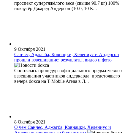
проспект супертяжёлого веса (свыше 90,7 кг) 100%
нокаутёр Джаред Андерсон (10-0, 10 К...
9 Октября 2021
Санчес, Аджагба, Ковнацки, Хелениус и Андерсон
прошли взвешивание: результаты, видео и фото
Состоялась процедура официального предматчевого
взвешивания участников андеркарда предстоящего
вечера бокса на T-Mobile Arena в Л...
8 Октября 2021
О чём Санчес, Аджагба, Ковнацки, Хелениус и
Андерсон говорили до боя: цитаты