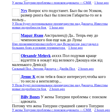
У жены Топурии проблемы с поиском адвоката — СМИ
·
1 hour ago
Угу
Вопрос кто подустанет. Был бы он Усиком,
размер ринга был бы плюсом Габариты-то не в
пользу...
У Пола будет потенциальное преимущество над Джошуа. Известны
новые подробности боя
·
1 hour ago
Марат Яхин
Австралиец)) Да.. Тепрь ему до
чемпионского боя еще как до Луны
Цзю прокомментировал победу над Веласкесом, рассуждал о
больших боях и режиме терминатора
·
1 hour ago
Olexandr Melnyk
ахххх Пол подумав краще
відлетіти в нокаут від великого Джошуа ніж від
маленького Девіса))
Сильный Пол. Энтони Джошуа – Джейк Пол
·
2 hours ago
Денис К
если тебя в боксе интересует,чтобы кого
то несло а вентилятор...
У Пола будет потенциальное преимущество над Джошуа. Известны
новые подробности боя
·
2 hours ago
Billy Bones
У жены Топурии проблемы с поиском
адвоката.
Потому что жена Топурии страшней самого Топурии
У жены Топурии проблемы с поиском адвоката — СМИ
·
2 hours ago