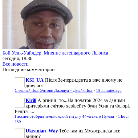
Бой Усик-Уайлдер. Мнение легендарного Льюиса
сегодня, 18:36
Все новости
Последние
комментарии
KSI_UA
Після Зе-перзидента я вже нічому не
дивуюся.
Сильный Пол. Энтони Джошуа – Джейк Пол
·
18 minutes ago
Kirill
А різниці-то...На початок 2024 за даними
критеріями елітою хевівейту були Усик та Фьюрі.
Решта -...
Гассиев отобрал чемпионский титул у 44-летнего Пулева
·
1 hour
ago
Ukranian_Way
Тебе там из Мухосранска все
видно?