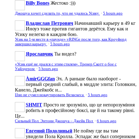
Billy Bones
Жестоко :)))
Джошуа хочет сделать то, что не удалось Усику
·
5 hours ago
Владислав Петрович
Начинавший карьеру в 49 кг
Иноуэ тоже против гигантов дерётся. Ему как и
Усику нелегко в каждом бою.
Усик на 1-м месте в «паунде» vRINGe после того, как Кроуфорд
завершил карьеру
·
5 hours ago
Ярославчик
Ты видел?
«Усик ещё не дрался с этим стилем». Тренер Скотт о бое с
Уайлдером
·
5 hours ago
ÀmirGGGfan
Эх. А раньше было наоборот -
первый средний слабый, в миддле элита: Головкин,
Канело, Джейкобс и...
Цзю не сумел нокаутировать Веласкеса
·
5 hours ago
SHMIT
Просто не зрозуміло, що це непорозуміння
робить в професійному боксі, ще й на такому рівні.
Це...
Сильный Пол. Энтони Джошуа – Джейк Пол
·
6 hours ago
Евгений Подолиный
Не пойму где вы там
увидели Пола Кролла. Эспадас же был соперником