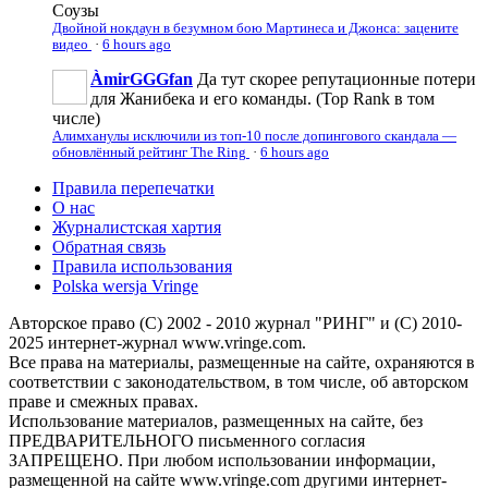
Соузы
Двойной нокдаун в безумном бою Мартинеса и Джонса: зацените
видео
·
6 hours ago
ÀmirGGGfan
Да тут скорее репутационные потери
для Жанибека и его команды. (Top Rank в том
числе)
Алимханулы исключили из топ-10 после допингового скандала —
обновлённый рейтинг The Ring
·
6 hours ago
Правила перепечатки
О нас
Журналистская хартия
Обратная связь
Правила использования
Polska wersja Vringe
Авторское право (С) 2002 - 2010 журнал "РИНГ" и (С) 2010-
2025 интернет-журнал www.vringe.com.
Все права на материалы, размещенные на сайте, охраняются в
соответствии с законодательством, в том числе, об авторском
праве и смежных правах.
Использование материалов, размещенных на сайте, без
ПРЕДВАРИТЕЛЬНОГО письменного согласия
ЗАПРЕЩЕНО. При любом использовании информации,
размещенной на сайте www.vringe.com другими интернет-