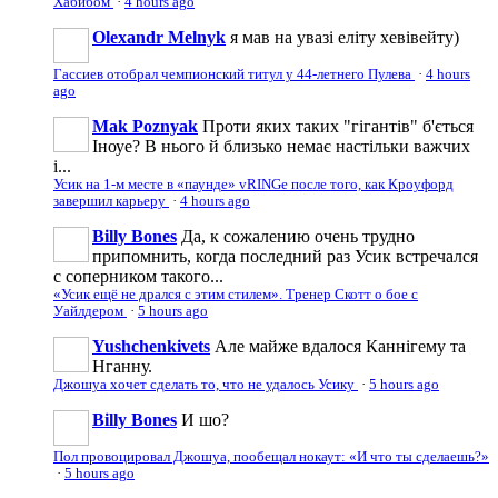
Хабибом
·
4 hours ago
Olexandr Melnyk
я мав на увазі еліту хевівейту)
Гассиев отобрал чемпионский титул у 44-летнего Пулева
·
4 hours
ago
Mak Poznyak
Проти яких таких "гігантів" б'ється
Іноуе? В нього й близько немає настільки важчих
і...
Усик на 1-м месте в «паунде» vRINGe после того, как Кроуфорд
завершил карьеру
·
4 hours ago
Billy Bones
Да, к сожалению очень трудно
припомнить, когда последний раз Усик встречался
с соперником такого...
«Усик ещё не дрался с этим стилем». Тренер Скотт о бое с
Уайлдером
·
5 hours ago
Yushchenkivets
Але майже вдалося Каннігему та
Нганну.
Джошуа хочет сделать то, что не удалось Усику
·
5 hours ago
Billy Bones
И шо?
Пол провоцировал Джошуа, пообещал нокаут: «И что ты сделаешь?»
·
5 hours ago