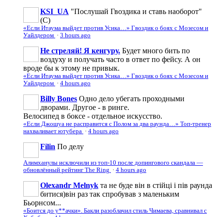
KSI_UA
"Послушай Гвоздика и ставь наоборот"
(С)
«Если Итаума выйдет против Усика…» Гвоздик о боях с Мозесом и
Уайлдером
·
3 hours ago
Не стреляй! Я кенгуру.
Будет много бить по
воздуху и получать часто в ответ по фейсу. А он
вроде бы к этому не привык.
«Если Итаума выйдет против Усика…» Гвоздик о боях с Мозесом и
Уайлдером
·
4 hours ago
Billy Bones
Одно дело убегать проходными
дворами. Другое - в ринге.
Велосипед в боксе - отдельное искусство.
«Если Джошуа не расправится с Полом за два раунда…» Топ-тренер
нахваливает ютубера
·
4 hours ago
Filin
По делу
Алимханулы исключили из топ-10 после допингового скандала —
обновлённый рейтинг The Ring
·
4 hours ago
Olexandr Melnyk
та не буде він в стійці і пів раунда
битися)він раз так спробував з маленьким
Бьорнсом...
«Боится до у**ачки». Бакли разоблачил стиль Чимаева, сравнивал с