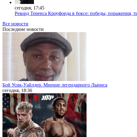
сегодня, 17:45
Рекорд Теренса Кроуфорда в боксе: победы, поражения, 
Все новости
Последние
новости
Бой Усик-Уайлдер. Мнение легендарного Льюиса
сегодня, 18:36