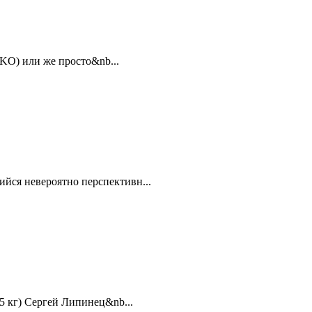
 KO) или же просто&nb...
ийся невероятно перспективн...
,5 кг) Сергей Липинец&nb...