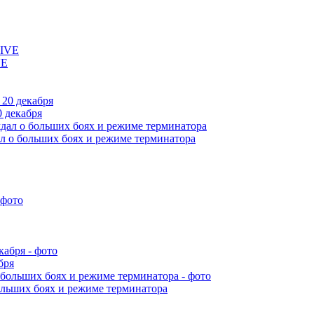
VE
 декабря
л о больших боях и режиме терминатора
бря
ольших боях и режиме терминатора