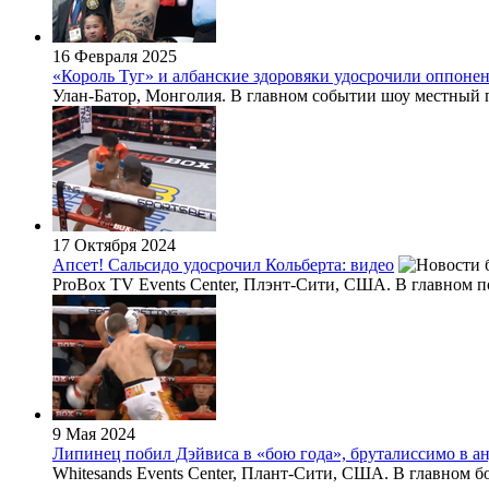
16 Февраля 2025
«Король Туг» и албанские здоровяки удосрочили оппоне
Улан-Батор, Монголия. В главном событии шоу местный пр
17 Октября 2024
Апсет! Сальсидо удосрочил Кольберта: видео
ProBox TV Events Center, Плэнт-Сити, США. В главном пое
9 Мая 2024
Липинец побил Дэйвиса в «бою года», бруталиссимо в ан
Whitesands Events Center, Плант-Сити, США. В главном б