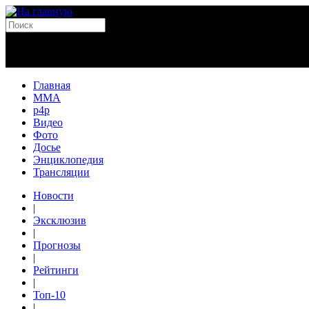
Главная
MMA
p4p
Видео
Фото
Досье
Энциклопедия
Трансляции
Новости
|
Эксклюзив
|
Прогнозы
|
Рейтинги
|
Топ-10
|