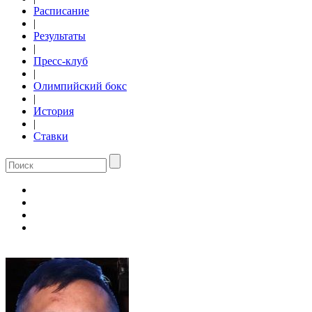
Расписание
|
Результаты
|
Пресс-клуб
|
Олимпийский бокс
|
История
|
Ставки