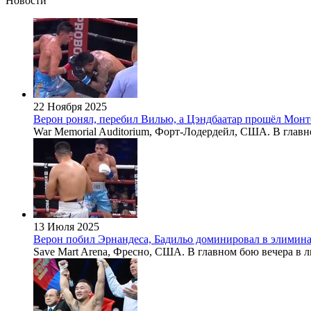
Новости
22 Ноября 2025
Верон ронял, перебил Вилью, а Цэндбаатар прошёл Монт
War Memorial Auditorium, Форт-Лодердейл, США. В главн
13 Июля 2025
Верон побил Эрнандеса, Бадильо доминировал в элимина
Save Mart Arena, Фресно, США. В главном бою вечера в ли