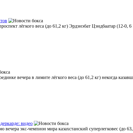
нтов
оспект лёгкого веса (до 61,2 кг) Эрдэнэбат Цэндбаатар (12-0, 6
динке вечера в лимите лёгкого веса (до 61,2 кг) некогда казавш
деркарде: видео
ою вечера экс-чемпион мира казахстанский суперлегковес (до 63