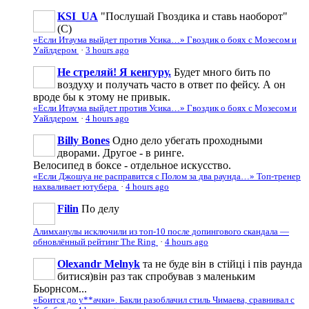
KSI_UA
"Послушай Гвоздика и ставь наоборот"
(С)
«Если Итаума выйдет против Усика…» Гвоздик о боях с Мозесом и
Уайлдером
·
3 hours ago
Не стреляй! Я кенгуру.
Будет много бить по
воздуху и получать часто в ответ по фейсу. А он
вроде бы к этому не привык.
«Если Итаума выйдет против Усика…» Гвоздик о боях с Мозесом и
Уайлдером
·
4 hours ago
Billy Bones
Одно дело убегать проходными
дворами. Другое - в ринге.
Велосипед в боксе - отдельное искусство.
«Если Джошуа не расправится с Полом за два раунда…» Топ-тренер
нахваливает ютубера
·
4 hours ago
Filin
По делу
Алимханулы исключили из топ-10 после допингового скандала —
обновлённый рейтинг The Ring
·
4 hours ago
Olexandr Melnyk
та не буде він в стійці і пів раунда
битися)він раз так спробував з маленьким
Бьорнсом...
«Боится до у**ачки». Бакли разоблачил стиль Чимаева, сравнивал с