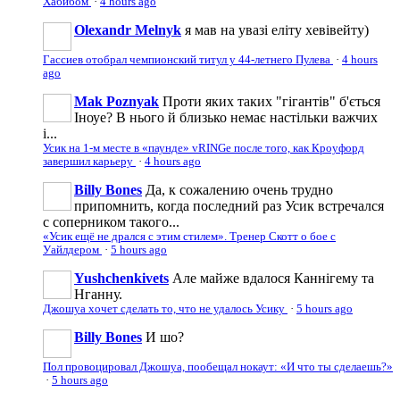
Хабибом
·
4 hours ago
Olexandr Melnyk
я мав на увазі еліту хевівейту)
Гассиев отобрал чемпионский титул у 44-летнего Пулева
·
4 hours
ago
Mak Poznyak
Проти яких таких "гігантів" б'ється
Іноуе? В нього й близько немає настільки важчих
і...
Усик на 1-м месте в «паунде» vRINGe после того, как Кроуфорд
завершил карьеру
·
4 hours ago
Billy Bones
Да, к сожалению очень трудно
припомнить, когда последний раз Усик встречался
с соперником такого...
«Усик ещё не дрался с этим стилем». Тренер Скотт о бое с
Уайлдером
·
5 hours ago
Yushchenkivets
Але майже вдалося Каннігему та
Нганну.
Джошуа хочет сделать то, что не удалось Усику
·
5 hours ago
Billy Bones
И шо?
Пол провоцировал Джошуа, пообещал нокаут: «И что ты сделаешь?»
·
5 hours ago