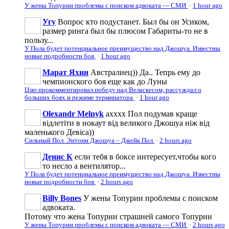
У жены Топурии проблемы с поиском адвоката — СМИ
·
1 hour ago
Угу
Вопрос кто подустанет. Был бы он Усиком,
размер ринга был бы плюсом Габариты-то не в
пользу...
У Пола будет потенциальное преимущество над Джошуа. Известны
новые подробности боя
·
1 hour ago
Марат Яхин
Австралиец)) Да.. Тепрь ему до
чемпионского боя еще как до Луны
Цзю прокомментировал победу над Веласкесом, рассуждал о
больших боях и режиме терминатора
·
1 hour ago
Olexandr Melnyk
ахххх Пол подумав краще
відлетіти в нокаут від великого Джошуа ніж від
маленького Девіса))
Сильный Пол. Энтони Джошуа – Джейк Пол
·
2 hours ago
Денис К
если тебя в боксе интересует,чтобы кого
то несло а вентилятор...
У Пола будет потенциальное преимущество над Джошуа. Известны
новые подробности боя
·
2 hours ago
Billy Bones
У жены Топурии проблемы с поиском
адвоката.
Потому что жена Топурии страшней самого Топурии
У жены Топурии проблемы с поиском адвоката — СМИ
·
2 hours ago