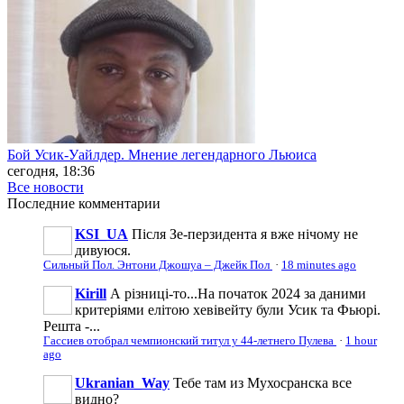
Бой Усик-Уайлдер. Мнение легендарного Льюиса
сегодня, 18:36
Все новости
Последние
комментарии
KSI_UA
Після Зе-перзидента я вже нічому не
дивуюся.
Сильный Пол. Энтони Джошуа – Джейк Пол
·
18 minutes ago
Kirill
А різниці-то...На початок 2024 за даними
критеріями елітою хевівейту були Усик та Фьюрі.
Решта -...
Гассиев отобрал чемпионский титул у 44-летнего Пулева
·
1 hour
ago
Ukranian_Way
Тебе там из Мухосранска все
видно?