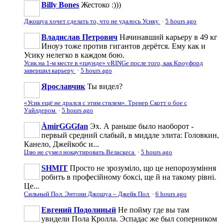
Billy Bones
Жестоко :)))
Джошуа хочет сделать то, что не удалось Усику
·
5 hours ago
Владислав Петрович
Начинавший карьеру в 49 кг
Иноуэ тоже против гигантов дерётся. Ему как и
Усику нелегко в каждом бою.
Усик на 1-м месте в «паунде» vRINGe после того, как Кроуфорд
завершил карьеру
·
5 hours ago
Ярославчик
Ты видел?
«Усик ещё не дрался с этим стилем». Тренер Скотт о бое с
Уайлдером
·
5 hours ago
ÀmirGGGfan
Эх. А раньше было наоборот -
первый средний слабый, в миддле элита: Головкин,
Канело, Джейкобс и...
Цзю не сумел нокаутировать Веласкеса
·
5 hours ago
SHMIT
Просто не зрозуміло, що це непорозуміння
робить в професійному боксі, ще й на такому рівні.
Це...
Сильный Пол. Энтони Джошуа – Джейк Пол
·
6 hours ago
Евгений Подолиный
Не пойму где вы там
увидели Пола Кролла. Эспадас же был соперником