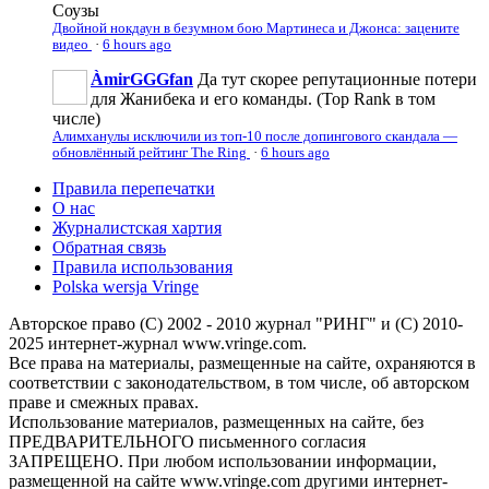
Соузы
Двойной нокдаун в безумном бою Мартинеса и Джонса: зацените
видео
·
6 hours ago
ÀmirGGGfan
Да тут скорее репутационные потери
для Жанибека и его команды. (Top Rank в том
числе)
Алимханулы исключили из топ-10 после допингового скандала —
обновлённый рейтинг The Ring
·
6 hours ago
Правила перепечатки
О нас
Журналистская хартия
Обратная связь
Правила использования
Polska wersja Vringe
Авторское право (С) 2002 - 2010 журнал "РИНГ" и (С) 2010-
2025 интернет-журнал www.vringe.com.
Все права на материалы, размещенные на сайте, охраняются в
соответствии с законодательством, в том числе, об авторском
праве и смежных правах.
Использование материалов, размещенных на сайте, без
ПРЕДВАРИТЕЛЬНОГО письменного согласия
ЗАПРЕЩЕНО. При любом использовании информации,
размещенной на сайте www.vringe.com другими интернет-