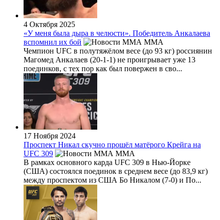
4 Октября 2025
«У меня была дыра в челюсти». Победитель Анкалаева
вспомнил их бой
MMA
Чемпион UFC в полутяжёлом весе (до 93 кг) россиянин
Магомед Анкалаев (20-1-1) не проигрывает уже 13
поединков, с тех пор как был повержен в сво...
17 Ноября 2024
Проспект Никал скучно прошёл матёрого Крейга на
UFC 309
MMA
В рамках основного карда UFC 309 в Нью-Йорке
(США) состоялся поединок в среднем весе (до 83,9 кг)
между проспектом из США Бо Никалом (7-0) и По...