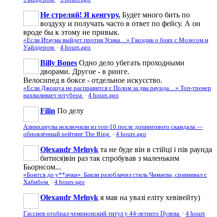
Не стреляй! Я кенгуру.
Будет много бить по
воздуху и получать часто в ответ по фейсу. А он
вроде бы к этому не привык.
«Если Итаума выйдет против Усика…» Гвоздик о боях с Мозесом и
Уайлдером
·
4 hours ago
Billy Bones
Одно дело убегать проходными
дворами. Другое - в ринге.
Велосипед в боксе - отдельное искусство.
«Если Джошуа не расправится с Полом за два раунда…» Топ-тренер
нахваливает ютубера
·
4 hours ago
Filin
По делу
Алимханулы исключили из топ-10 после допингового скандала —
обновлённый рейтинг The Ring
·
4 hours ago
Olexandr Melnyk
та не буде він в стійці і пів раунда
битися)він раз так спробував з маленьким
Бьорнсом...
«Боится до у**ачки». Бакли разоблачил стиль Чимаева, сравнивал с
Хабибом
·
4 hours ago
Olexandr Melnyk
я мав на увазі еліту хевівейту)
Гассиев отобрал чемпионский титул у 44-летнего Пулева
·
4 hours