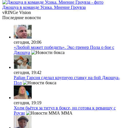
Джошуа в команде Усика. Мнение Гроувза
vRINGe
Vision
Последние
новости
сегодня, 20:06
«Любой может победить». Экс-тренер Пола о бое с
Джошуа
сегодня, 19:42
Райан Гарсия сделал крупную ставку на бой Джошуа-
Пол
сегодня, 19:19
Холм бьётся за титул в боксе, но готова к реваншу с
Роузи
MMA