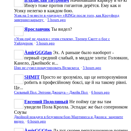
Владислав Петрович
Начинавший карьеру в 49 кг
Иноуэ тоже против гигантов дерётся. Ему как и
Усику нелегко в каждом бою.
Усик на 1-м месте в «паунде» vRINGe после того, как Кроуфорд
завершил карьеру
·
5 hours ago
Ярославчик
Ты видел?
«Усик ещё не дрался с этим стилем». Тренер Скотт о бое с
Уайлдером
·
5 hours ago
ÀmirGGGfan
Эх. А раньше было наоборот -
первый средний слабый, в миддле элита: Головкин,
Канело, Джейкобс и...
Цзю не сумел нокаутировать Веласкеса
·
5 hours ago
SHMIT
Просто не зрозуміло, що це непорозуміння
робить в професійному боксі, ще й на такому рівні.
Це...
Сильный Пол. Энтони Джошуа – Джейк Пол
·
6 hours ago
Евгений Подолиный
Не пойму где вы там
увидели Пола Кролла. Эспадас же был соперником
Соузы
Двойной нокдаун в безумном бою Мартинеса и Джонса: зацените
видео
·
6 hours ago
ÀmirGGGfan
Да тут скорее репутационные потери