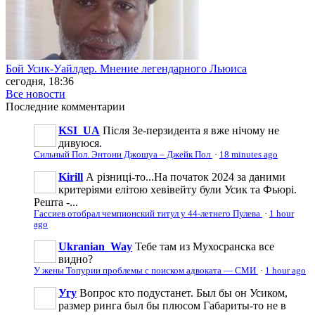
Бой Усик-Уайлдер. Мнение легендарного Льюиса
сегодня, 18:36
Все новости
Последние
комментарии
KSI_UA
Після Зе-перзидента я вже нічому не
дивуюся.
Сильный Пол. Энтони Джошуа – Джейк Пол
·
18 minutes ago
Kirill
А різниці-то...На початок 2024 за даними
критеріями елітою хевівейту були Усик та Фьюрі.
Решта -...
Гассиев отобрал чемпионский титул у 44-летнего Пулева
·
1 hour
ago
Ukranian_Way
Тебе там из Мухосранска все
видно?
У жены Топурии проблемы с поиском адвоката — СМИ
·
1 hour ago
Угу
Вопрос кто подустанет. Был бы он Усиком,
размер ринга был бы плюсом Габариты-то не в