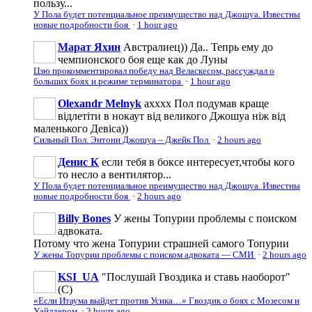
пользу...
У Пола будет потенциальное преимущество над Джошуа. Известны
новые подробности боя
·
1 hour ago
Марат Яхин
Австралиец)) Да.. Тепрь ему до
чемпионского боя еще как до Луны
Цзю прокомментировал победу над Веласкесом, рассуждал о
больших боях и режиме терминатора
·
1 hour ago
Olexandr Melnyk
ахххх Пол подумав краще
відлетіти в нокаут від великого Джошуа ніж від
маленького Девіса))
Сильный Пол. Энтони Джошуа – Джейк Пол
·
2 hours ago
Денис К
если тебя в боксе интересует,чтобы кого
то несло а вентилятор...
У Пола будет потенциальное преимущество над Джошуа. Известны
новые подробности боя
·
2 hours ago
Billy Bones
У жены Топурии проблемы с поиском
адвоката.
Потому что жена Топурии страшней самого Топурии
У жены Топурии проблемы с поиском адвоката — СМИ
·
2 hours ago
KSI_UA
"Послушай Гвоздика и ставь наоборот"
(С)
«Если Итаума выйдет против Усика…» Гвоздик о боях с Мозесом и
Уайлдером
·
3 hours ago