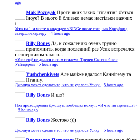
ago
Mak Poznyak
Проти яких таких "гігантів" б'ється
Іноуе? В нього й близько немає настільки важчих
і...
Усик на 1-м месте в «паунде» vRINGe после того, как Кроуфорд
завершил карьеру
·
4 hours ago
Billy Bones
Да, к сожалению очень трудно
припомнить, когда последний раз Усик встречался
с соперником такого...
«Усик ещё не дрался с этим стилем». Тренер Скотт о бое с
Уайлдером
·
5 hours ago
Yushchenkivets
Але майже вдалося Каннігему та
Нганну.
Джошуа хочет сделать то, что не удалось Усику
·
5 hours ago
Billy Bones
И шо?
Пол провоцировал Джошуа, пообещал нокаут: «И что ты сделаешь?»
·
5 hours ago
Billy Bones
Жестоко :)))
Джошуа хочет сделать то, что не удалось Усику
·
5 hours ago