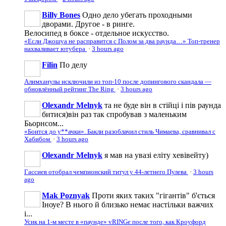
Billy Bones
Одно дело убегать проходными
дворами. Другое - в ринге.
Велосипед в боксе - отдельное искусство.
«Если Джошуа не расправится с Полом за два раунда…» Топ-тренер
нахваливает ютубера
·
3 hours ago
Filin
По делу
Алимханулы исключили из топ-10 после допингового скандала —
обновлённый рейтинг The Ring
·
3 hours ago
Olexandr Melnyk
та не буде він в стійці і пів раунда
битися)він раз так спробував з маленьким
Бьорнсом...
«Боится до у**ачки». Бакли разоблачил стиль Чимаева, сравнивал с
Хабибом
·
3 hours ago
Olexandr Melnyk
я мав на увазі еліту хевівейту)
Гассиев отобрал чемпионский титул у 44-летнего Пулева
·
3 hours
ago
Mak Poznyak
Проти яких таких "гігантів" б'ється
Іноуе? В нього й близько немає настільки важчих
і...
Усик на 1-м месте в «паунде» vRINGe после того, как Кроуфорд