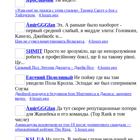
«Усик ещё не дрался с этим стилем». Тренер Скотт о бое с
Уайлдером
·
4 hours ago
ÀmirGGGfan
Эх. А раньше было наоборот -
первый средний слабый, в миддле элита: Головкин,
Канело, Джейкобс и...
Цзю не сумел нокаутировать Веласкеса
·
4 hours ago
SHMIT
Просто не зрозуміло, що це непорозуміння
робить в професійному боксі, ще й на такому рівні.
Це...
Сильный Пол. Энтони Джошуа – Джейк Пол
·
4 hours ago
Евгений Подолиный
Не пойму где вы там
увидели Пола Кролла. Эспадас же был соперником
Соузы
Двойной нокдаун в безумном бою Мартинеса и Джонса: зацените
видео
·
4 hours ago
ÀmirGGGfan
Да тут скорее репутационные потери
для Жанибека и его команды. (Top Rank в том
числе)
Алимханулы исключили из топ-10 после допингового скандала —
обновлённый рейтинг The Ring
·
5 hours ago
KSI_UA
Ну пусть. В любом случае мельдоний не