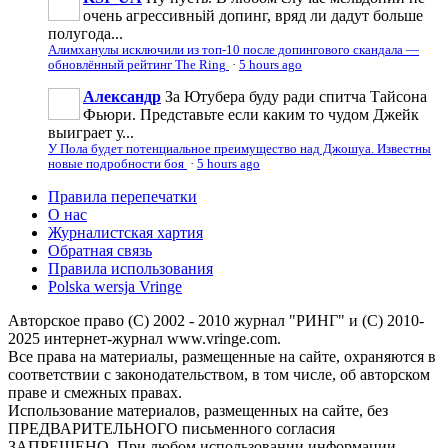
очень агрессивньій допинг, вряд ли дадут больше
полугода...
Алимханулы исключили из топ-10 после допингового скандала —
обновлённый рейтинг The Ring
·
5 hours ago
Александр
За Ютубера буду ради спитча Тайсона
Фьюри. Представьте если каким то чудом Джейк
выиграет у...
У Пола будет потенциальное преимущество над Джошуа. Известны
новые подробности боя
·
5 hours ago
Правила перепечатки
О нас
Журналистская хартия
Обратная связь
Правила использования
Polska wersja Vringe
Авторское право (С) 2002 - 2010 журнал "РИНГ" и (С) 2010-
2025 интернет-журнал www.vringe.com.
Все права на материалы, размещенные на сайте, охраняются в
соответствии с законодательством, в том числе, об авторском
праве и смежных правах.
Использование материалов, размещенных на сайте, без
ПРЕДВАРИТЕЛЬНОГО письменного согласия
ЗАПРЕЩЕНО. При любом использовании информации,