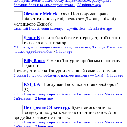
Цзю прокомментировал победу над Веласкесом, рассуждал о
больших боях и режиме терминатора
·
28 minutes ago
Olexandr Melnyk
ахххх Пол подумав краще
відлетіти в нокаут від великого Джошуа ніж від
маленького Девіса))
Сильный Пол. Энтони Джошуа – Джейк Пол
·
52 minutes ago
Денис К
если тебя в боксе интересует,чтобы кого
то несло а вентилятор...
У Пола будет потенциальное преимущество над Джошуа. Известны
новые подробности боя
·
1 hour ago
Billy Bones
У жены Топурии проблемы с поиском
адвоката.
Потому что жена Топурии страшней самого Топурии
У жены Топурии проблемы с поиском адвоката — СМИ
·
1 hour ago
KSI_UA
"Послушай Гвоздика и ставь наоборот"
(С)
«Если Итаума выйдет против Усика…» Гвоздик о боях с Мозесом и
Уайлдером
·
2 hours ago
Не стреляй! Я кенгуру.
Будет много бить по
воздуху и получать часто в ответ по фейсу. А он
вроде бы к этому не привык.
«Если Итаума выйдет против Усика…» Гвоздик о боях с Мозесом и
Уайлдером
·
2 hours ago