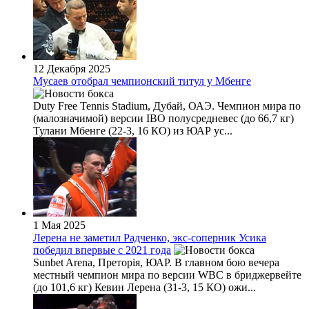
12 Декабря 2025
Мусаев отобрал чемпионский титул у Мбенге
Duty Free Tennis Stadium, Дубай, ОАЭ. Чемпион мира по
(малозначимой) версии IBO полусредневес (до 66,7 кг)
Тулани Мбенге (22-3, 16 КО) из ЮАР ус...
1 Мая 2025
Лерена не заметил Радченко, экс-соперник Усика
победил впервые с 2021 года
Sunbet Arena, Преторія, ЮАР. В главном бою вечера
местный чемпион мира по версии WBC в бриджервейте
(до 101,6 кг) Кевин Лерена (31-3, 15 КО) ожи...