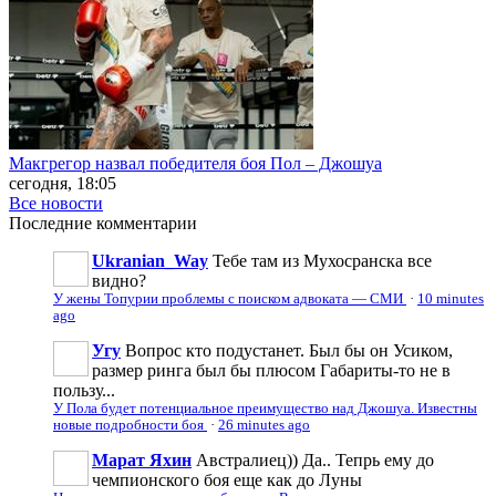
Макгрегор назвал победителя боя Пол – Джошуа
сегодня, 18:05
Все новости
Последние
комментарии
Ukranian_Way
Тебе там из Мухосранска все
видно?
У жены Топурии проблемы с поиском адвоката — СМИ
·
10 minutes
ago
Угу
Вопрос кто подустанет. Был бы он Усиком,
размер ринга был бы плюсом Габариты-то не в
пользу...
У Пола будет потенциальное преимущество над Джошуа. Известны
новые подробности боя
·
26 minutes ago
Марат Яхин
Австралиец)) Да.. Тепрь ему до
чемпионского боя еще как до Луны