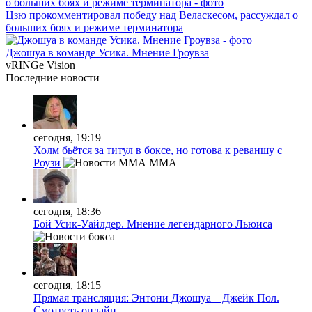
Цзю прокомментировал победу над Веласкесом, рассуждал о
больших боях и режиме терминатора
Джошуа в команде Усика. Мнение Гроувза
vRINGe
Vision
Последние
новости
сегодня, 19:19
Холм бьётся за титул в боксе, но готова к реваншу с
Роузи
MMA
сегодня, 18:36
Бой Усик-Уайлдер. Мнение легендарного Льюиса
сегодня, 18:15
Прямая трансляция: Энтони Джошуа – Джейк Пол.
Смотреть онлайн