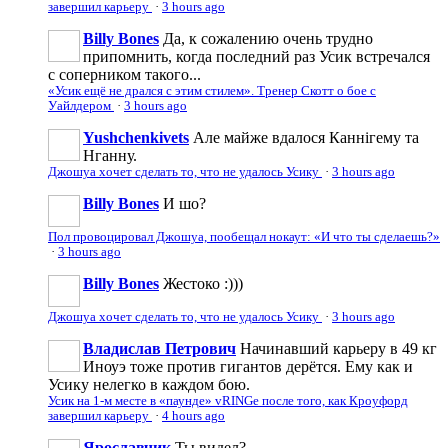
завершил карьеру
·
3 hours ago
Billy Bones
Да, к сожалению очень трудно
припомнить, когда последний раз Усик встречался
с соперником такого...
«Усик ещё не дрался с этим стилем». Тренер Скотт о бое с
Уайлдером
·
3 hours ago
Yushchenkivets
Але майже вдалося Каннігему та
Нганну.
Джошуа хочет сделать то, что не удалось Усику
·
3 hours ago
Billy Bones
И шо?
Пол провоцировал Джошуа, пообещал нокаут: «И что ты сделаешь?»
·
3 hours ago
Billy Bones
Жестоко :)))
Джошуа хочет сделать то, что не удалось Усику
·
3 hours ago
Владислав Петрович
Начинавший карьеру в 49 кг
Иноуэ тоже против гигантов дерётся. Ему как и
Усику нелегко в каждом бою.
Усик на 1-м месте в «паунде» vRINGe после того, как Кроуфорд
завершил карьеру
·
4 hours ago
Ярославчик
Ты видел?