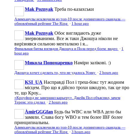
Mak Poznyak
Треба по-казахськи
Алимханулы исключили из топ-10 после допингового скандала —
обновлённый рейтинг The Ring
·
1 hour ago
Mak Poznyak
Обоє виглядають дуже
знервованими. Все ж таки Джошуа ніколи не
вирізнявся сильною менталкою і я...
Финальная битва взглядов Джошуа и Пола перед боем: видео
·
1
hour ago
Микола Пономаренко
Наміри залікові. :)
Джошуа хочет сделать то, что не удалось Усику
·
2 hours ago
KSI_UA
Насправді Пол і треш-бокс тут жодним
місцем. Про що я дійсно трохи шкодую, так це про
те, що Кроу...
«Кроуфорд не завершил карьеру». Джейк Пол объяснил, зачем
Теренс это сделал
·
2 hours ago
ÀmirGGGfan
Будь бы WBC или WBA дело бы
замяли. Слава богу WBO и тем более IBF более
принципиальны.
Алимханулы исключили из топ-10 после допингового скандала —
обновлённый рейтинг The Ring
·
3 hours ago