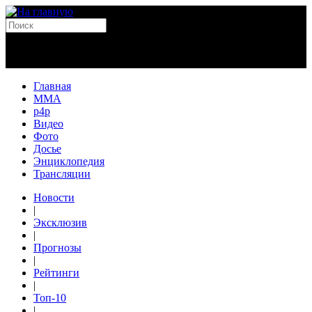
Главная
MMA
p4p
Видео
Фото
Досье
Энциклопедия
Трансляции
Новости
|
Эксклюзив
|
Прогнозы
|
Рейтинги
|
Топ-10
|