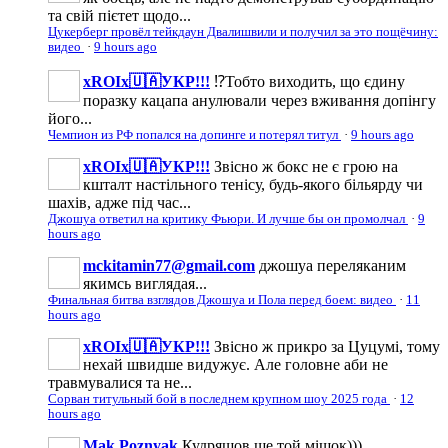
та свій пієтет щодо...
Цукерберг провёл тейкдаун Двалишвили и получил за это пощёчину:
видео
·
9 hours ago
xROIx🇺🇦УКР!!!
⁉️Тобто виходить, що єдину
поразку кацапа анулювали через вживання допінгу
його...
Чемпион из РФ попался на допинге и потерял титул
·
9 hours ago
xROIx🇺🇦УКР!!!
Звісно ж бокс не є грою на
кшталт настільного тенісу, будь-якого більярду чи
шахів, адже під час...
Джошуа ответил на критику Фьюри. И лучше бы он промолчал
·
9
hours ago
mckitamin77@gmail.com
джошуа переляканим
якимсь виглядая...
Финальная битва взглядов Джошуа и Пола перед боем: видео
·
11
hours ago
xROIx🇺🇦УКР!!!
Звісно ж прикро за Цуцумі, тому
нехай швидше видужує. Але головне аби не
травмувалися та не...
Сорван титульный бой в последнем крупном шоу 2025 года
·
12
hours ago
Mak Poznyak
Кудряшов ще той мішок)))