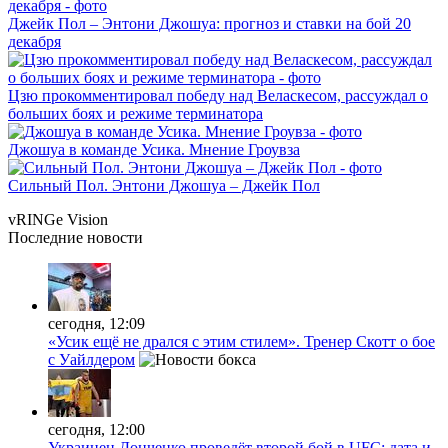
Джейк Пол – Энтони Джошуа: прогноз и ставки на бой 20
декабря
Цзю прокомментировал победу над Веласкесом, рассуждал о
больших боях и режиме терминатора
Джошуа в команде Усика. Мнение Гроувза
Сильный Пол. Энтони Джошуа – Джейк Пол
vRINGe
Vision
Последние
новости
сегодня, 12:09
«Усик ещё не дрался с этим стилем». Тренер Скотт о бое
с Уайлдером
сегодня, 12:00
Украинец Донченко проведёт второй бой в UFC: дата и