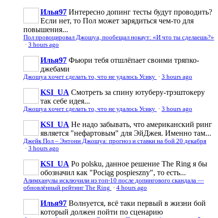
Илья97
Интересно допинг тесты будут проводить?
Если нет, то Пол может зарядиться чем-то для
повышения...
Пол провоцировал Джошуа, пообещал нокаут: «И что ты сделаешь?»
·
3 hours ago
Илья97
Фьюри тебя отшлёпает своими тряпко-
джебами
Джошуа хочет сделать то, что не удалось Усику
·
3 hours ago
KSI_UA
Смотреть за спину ютуберу-трэштокеру
так себе идея...
Джошуа хочет сделать то, что не удалось Усику
·
3 hours ago
KSI_UA
Не надо забывать, что американский ринг
является "нефартовым" для ЭйДжея. Именно там...
Джейк Пол – Энтони Джошуа: прогноз и ставки на бой 20 декабря
·
3 hours ago
KSI_UA
Po polsku, данное решение The Ring я бы
обозначил как "Pociąg pospieszny", то есть...
Алимханулы исключили из топ-10 после допингового скандала —
обновлённый рейтинг The Ring
·
4 hours ago
Илья97
Волнуется, всё таки первый в жизни бой
который должен пойти по сценарию