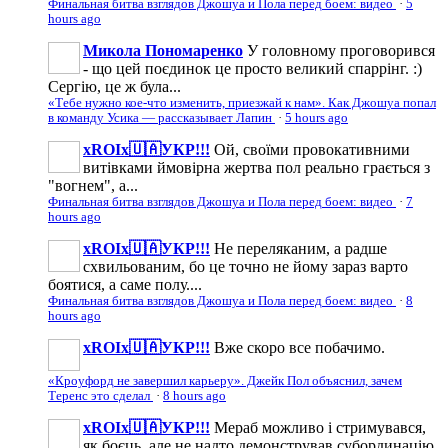
Финальная битва взглядов Джошуа и Пола перед боем: видео
·
5
hours ago
Микола Пономаренко
У головному проговорився
- що цей поєдинок це просто великий спаррінг. :)
Сергію, це ж була...
«Тебе нужно кое-что изменить, приезжай к нам». Как Джошуа попал
в команду Усика — рассказывает Лапин
·
5 hours ago
xROIx🇺🇦УКР!!!
Ой, своїми провокативними
витівками ймовірна жертва пол реально грається з
"вогнем", а...
Финальная битва взглядов Джошуа и Пола перед боем: видео
·
7
hours ago
xROIx🇺🇦УКР!!!
Не переляканим, а радше
схвильованим, бо це точно не йому зараз варто
боятися, а саме полу....
Финальная битва взглядов Джошуа и Пола перед боем: видео
·
8
hours ago
xROIx🇺🇦УКР!!!
Вже скоро все побачимо.
«Кроуфорд не завершил карьеру». Джейк Пол объяснил, зачем
Теренс это сделал
·
8 hours ago
xROIx🇺🇦УКР!!!
Мераб можливо і стримувався,
як боєць, але не надто демонстрував субординацію