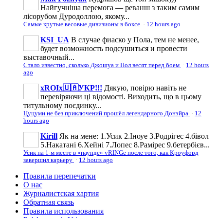
Найгучніша перемога — реванш з таким самим
лісорубом Дуродоллою, якому...
Самые крутые весовые дивизионы в боксе
·
12 hours ago
KSI_UA
В случае фиаско у Пола, тем не менее,
будет возможность подсушиться и провести
выставочный...
Стало известно, сколько Джошуа и Пол весят перед боем
·
12 hours
ago
xROIx🇺🇦УКР!!!
Дякую, повірю навіть не
перевіряючи ці відомості. Виходить, що в цьому
титульному поєдинку...
Цуцуми не без приключений прошёл легендарного Донэйра
·
12
hours ago
Kirill
Як на мене: 1.Усик 2.Іноуе 3.Родрігес 4.бівол
5.Накатані 6.Хейні 7.Лопес 8.Рамірес 9.бетербієв...
Усик на 1-м месте в «паунде» vRINGe после того, как Кроуфорд
завершил карьеру
·
12 hours ago
Правила перепечатки
О нас
Журналистская хартия
Обратная связь
Правила использования