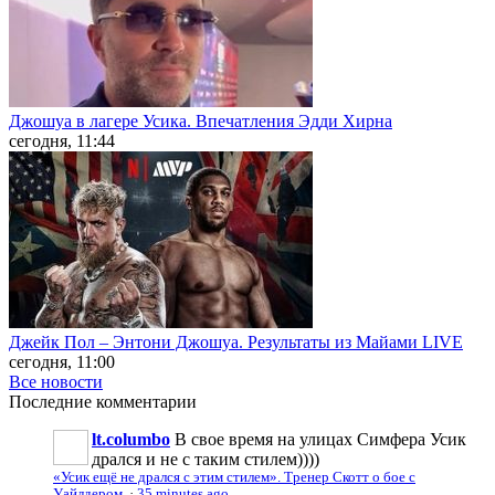
Джошуа в лагере Усика. Впечатления Эдди Хирна
сегодня, 11:44
Джейк Пол – Энтони Джошуа. Результаты из Майами LIVE
сегодня, 11:00
Все новости
Последние
комментарии
lt.columbo
В свое время на улицах Симфера Усик
дрался и не с таким стилем))))
«Усик ещё не дрался с этим стилем». Тренер Скотт о бое с
Уайлдером
·
35 minutes ago