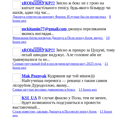
xROIx🇺🇦УКР!!!
Звісно ж бокс не є грою на
кшталт настільного тенісу, будь-якого більярду чи
шахів, адже під час...
Джошуа ответил на критику Фьюри. И лучше бы он промолчал
·
8
hours ago
mckitamin77@gmail.com
джошуа переляканим
якимсь виглядая...
Финальная битва взглядов Джошуа и Пола перед боем: видео
·
10
hours ago
xROIx🇺🇦УКР!!!
Звісно ж прикро за Цуцумі, тому
нехай швидше видужує. Але головне аби не
травмувалися та не...
Сорван титульный бой в последнем крупном шоу 2025 года
·
11
hours ago
Mak Poznyak
Кудряшов ще той мішок)))
Найгучніша перемога — реванш з таким самим
лісорубом Дуродоллою, якому...
Самые крутые весовые дивизионы в боксе
·
11 hours ago
KSI_UA
В случае фиаско у Пола, тем не менее,
будет возможность подсушиться и провести
выставочный...
Стало известно, сколько Джошуа и Пол весят перед боем
·
11 hours
ago