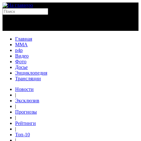
Главная
MMA
p4p
Видео
Фото
Досье
Энциклопедия
Трансляции
Новости
|
Эксклюзив
|
Прогнозы
|
Рейтинги
|
Топ-10
|