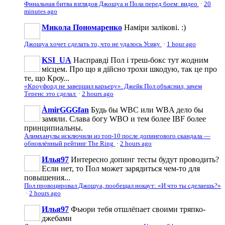
Финальная битва взглядов Джошуа и Пола перед боем: видео
·
20
minutes ago
Микола Пономаренко
Наміри залікові. :)
Джошуа хочет сделать то, что не удалось Усику
·
1 hour ago
KSI_UA
Насправді Пол і треш-бокс тут жодним
місцем. Про що я дійсно трохи шкодую, так це про
те, що Кроу...
«Кроуфорд не завершил карьеру». Джейк Пол объяснил, зачем
Теренс это сделал
·
2 hours ago
ÀmirGGGfan
Будь бы WBC или WBA дело бы
замяли. Слава богу WBO и тем более IBF более
принципиальны.
Алимханулы исключили из топ-10 после допингового скандала —
обновлённый рейтинг The Ring
·
2 hours ago
Илья97
Интересно допинг тесты будут проводить?
Если нет, то Пол может зарядиться чем-то для
повышения...
Пол провоцировал Джошуа, пообещал нокаут: «И что ты сделаешь?»
·
2 hours ago
Илья97
Фьюри тебя отшлёпает своими тряпко-
джебами