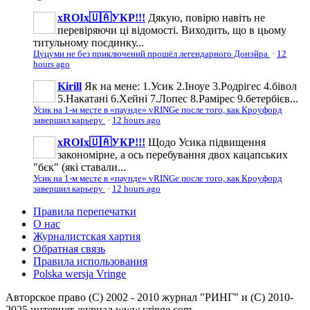
xROIx🇺🇦УКР!!!
Дякую, повірю навіть не
перевіряючи ці відомості. Виходить, що в цьому
титульному поєдинку...
Цуцуми не без приключений прошёл легендарного Донэйра
·
12
hours ago
Kirill
Як на мене: 1.Усик 2.Іноуе 3.Родрігес 4.бівол
5.Накатані 6.Хейні 7.Лопес 8.Рамірес 9.бетербієв...
Усик на 1-м месте в «паунде» vRINGe после того, как Кроуфорд
завершил карьеру
·
12 hours ago
xROIx🇺🇦УКР!!!
Щодо Усика підвищення
закономірне, а ось перебування двох кацапських
"бєк" (які ставали...
Усик на 1-м месте в «паунде» vRINGe после того, как Кроуфорд
завершил карьеру
·
12 hours ago
Правила перепечатки
О нас
Журналистская хартия
Обратная связь
Правила использования
Polska wersja Vringe
Авторское право (С) 2002 - 2010 журнал "РИНГ" и (С) 2010-
2025 интернет-журнал www.vringe.com.