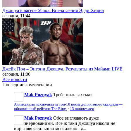
Джошуа в лагере Усика. Впечатления Эдди Хирна
сегодня, 11:44
Джейк Пол – Энтони Джошуа. Результаты из Майами LIVE
сегодня, 11:00
Все новости
Последние
комментарии
Mak Poznyak
Треба по-казахськи
Алимханулы исключили из топ-10 после допингового скандала —
обновлённый рейтинг The Ring
·
13 minutes ago
Mak Poznyak
Обоє виглядають дуже
знервованими. Все ж таки Джошуа ніколи не
вирізнявся сильною менталкою і я...