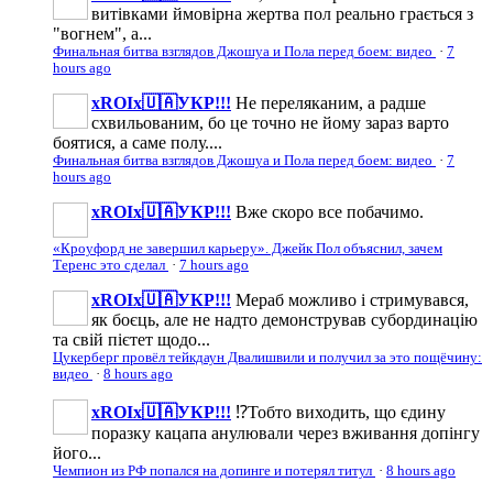
витівками ймовірна жертва пол реально грається з
"вогнем", а...
Финальная битва взглядов Джошуа и Пола перед боем: видео
·
7
hours ago
xROIx🇺🇦УКР!!!
Не переляканим, а радше
схвильованим, бо це точно не йому зараз варто
боятися, а саме полу....
Финальная битва взглядов Джошуа и Пола перед боем: видео
·
7
hours ago
xROIx🇺🇦УКР!!!
Вже скоро все побачимо.
«Кроуфорд не завершил карьеру». Джейк Пол объяснил, зачем
Теренс это сделал
·
7 hours ago
xROIx🇺🇦УКР!!!
Мераб можливо і стримувався,
як боєць, але не надто демонстрував субординацію
та свій пієтет щодо...
Цукерберг провёл тейкдаун Двалишвили и получил за это пощёчину:
видео
·
8 hours ago
xROIx🇺🇦УКР!!!
⁉️Тобто виходить, що єдину
поразку кацапа анулювали через вживання допінгу
його...
Чемпион из РФ попался на допинге и потерял титул
·
8 hours ago