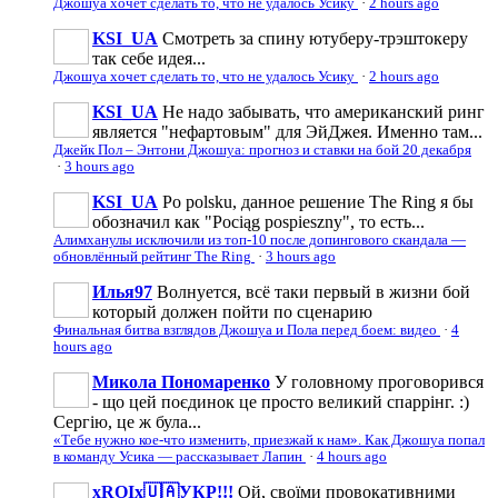
Джошуа хочет сделать то, что не удалось Усику
·
2 hours ago
KSI_UA
Смотреть за спину ютуберу-трэштокеру
так себе идея...
Джошуа хочет сделать то, что не удалось Усику
·
2 hours ago
KSI_UA
Не надо забывать, что американский ринг
является "нефартовым" для ЭйДжея. Именно там...
Джейк Пол – Энтони Джошуа: прогноз и ставки на бой 20 декабря
·
3 hours ago
KSI_UA
Po polsku, данное решение The Ring я бы
обозначил как "Pociąg pospieszny", то есть...
Алимханулы исключили из топ-10 после допингового скандала —
обновлённый рейтинг The Ring
·
3 hours ago
Илья97
Волнуется, всё таки первый в жизни бой
который должен пойти по сценарию
Финальная битва взглядов Джошуа и Пола перед боем: видео
·
4
hours ago
Микола Пономаренко
У головному проговорився
- що цей поєдинок це просто великий спаррінг. :)
Сергію, це ж була...
«Тебе нужно кое-что изменить, приезжай к нам». Как Джошуа попал
в команду Усика — рассказывает Лапин
·
4 hours ago
xROIx🇺🇦УКР!!!
Ой, своїми провокативними