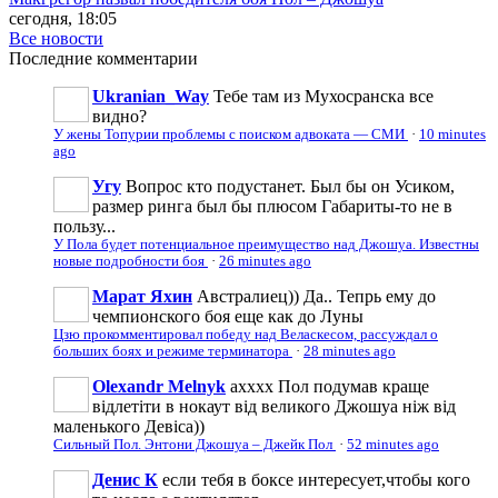
сегодня, 18:05
Все новости
Последние
комментарии
Ukranian_Way
Тебе там из Мухосранска все
видно?
У жены Топурии проблемы с поиском адвоката — СМИ
·
10 minutes
ago
Угу
Вопрос кто подустанет. Был бы он Усиком,
размер ринга был бы плюсом Габариты-то не в
пользу...
У Пола будет потенциальное преимущество над Джошуа. Известны
новые подробности боя
·
26 minutes ago
Марат Яхин
Австралиец)) Да.. Тепрь ему до
чемпионского боя еще как до Луны
Цзю прокомментировал победу над Веласкесом, рассуждал о
больших боях и режиме терминатора
·
28 minutes ago
Olexandr Melnyk
ахххх Пол подумав краще
відлетіти в нокаут від великого Джошуа ніж від
маленького Девіса))
Сильный Пол. Энтони Джошуа – Джейк Пол
·
52 minutes ago
Денис К
если тебя в боксе интересует,чтобы кого