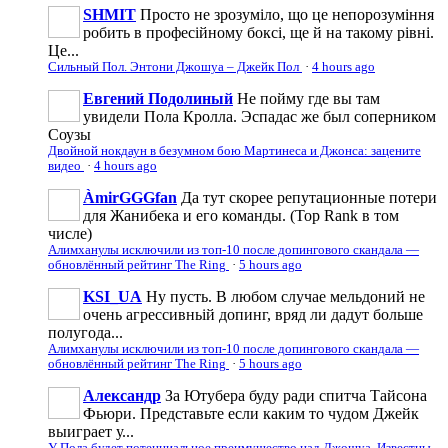
SHMIT
Просто не зрозуміло, що це непорозуміння
робить в професійному боксі, ще й на такому рівні.
Це...
Сильный Пол. Энтони Джошуа – Джейк Пол
·
4 hours ago
Евгений Подолиный
Не пойму где вы там
увидели Пола Кролла. Эспадас же был соперником
Соузы
Двойной нокдаун в безумном бою Мартинеса и Джонса: зацените
видео
·
4 hours ago
ÀmirGGGfan
Да тут скорее репутационные потери
для Жанибека и его команды. (Top Rank в том
числе)
Алимханулы исключили из топ-10 после допингового скандала —
обновлённый рейтинг The Ring
·
5 hours ago
KSI_UA
Ну пусть. В любом случае мельдоний не
очень агрессивньій допинг, вряд ли дадут больше
полугода...
Алимханулы исключили из топ-10 после допингового скандала —
обновлённый рейтинг The Ring
·
5 hours ago
Александр
За Ютубера буду ради спитча Тайсона
Фьюри. Представьте если каким то чудом Джейк
выиграет у...
У Пола будет потенциальное преимущество над Джошуа. Известны