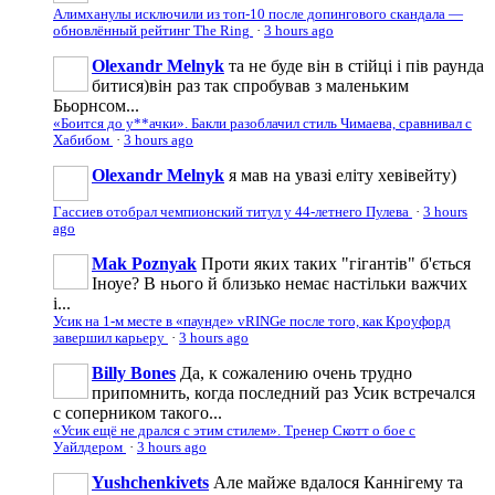
Алимханулы исключили из топ-10 после допингового скандала —
обновлённый рейтинг The Ring
·
3 hours ago
Olexandr Melnyk
та не буде він в стійці і пів раунда
битися)він раз так спробував з маленьким
Бьорнсом...
«Боится до у**ачки». Бакли разоблачил стиль Чимаева, сравнивал с
Хабибом
·
3 hours ago
Olexandr Melnyk
я мав на увазі еліту хевівейту)
Гассиев отобрал чемпионский титул у 44-летнего Пулева
·
3 hours
ago
Mak Poznyak
Проти яких таких "гігантів" б'ється
Іноуе? В нього й близько немає настільки важчих
і...
Усик на 1-м месте в «паунде» vRINGe после того, как Кроуфорд
завершил карьеру
·
3 hours ago
Billy Bones
Да, к сожалению очень трудно
припомнить, когда последний раз Усик встречался
с соперником такого...
«Усик ещё не дрался с этим стилем». Тренер Скотт о бое с
Уайлдером
·
3 hours ago
Yushchenkivets
Але майже вдалося Каннігему та