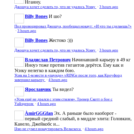
Нганну.
Джошуа хочет сделать то, что не удалось Усику
·
3 hours ago
Billy Bones
И шо?
Пол провоцировал Джошуа, пообещал нокаут: «И что ты сделаешь?»
·
3 hours ago
Billy Bones
Жестоко :)))
Джошуа хочет сделать то, что не удалось Усику
·
3 hours ago
Владислав Петрович
Начинавший карьеру в 49 кг
Иноуэ тоже против гигантов дерётся. Ему как и
Усику нелегко в каждом бою.
Усик на 1-м месте в «паунде» vRINGe после того, как Кроуфорд
завершил карьеру
·
4 hours ago
Ярославчик
Ты видел?
«Усик ещё не дрался с этим стилем». Тренер Скотт о бое с
Уайлдером
·
4 hours ago
ÀmirGGGfan
Эх. А раньше было наоборот -
первый средний слабый, в миддле элита: Головкин,
Канело, Джейкобс и...
Цзю не сумел нокаутировать Веласкеса
·
4 hours ago