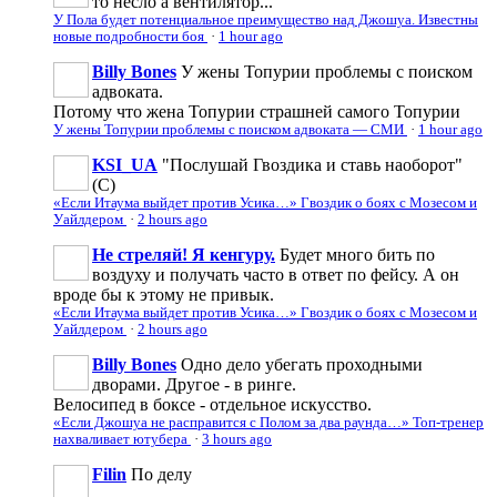
то несло а вентилятор...
У Пола будет потенциальное преимущество над Джошуа. Известны
новые подробности боя
·
1 hour ago
Billy Bones
У жены Топурии проблемы с поиском
адвоката.
Потому что жена Топурии страшней самого Топурии
У жены Топурии проблемы с поиском адвоката — СМИ
·
1 hour ago
KSI_UA
"Послушай Гвоздика и ставь наоборот"
(С)
«Если Итаума выйдет против Усика…» Гвоздик о боях с Мозесом и
Уайлдером
·
2 hours ago
Не стреляй! Я кенгуру.
Будет много бить по
воздуху и получать часто в ответ по фейсу. А он
вроде бы к этому не привык.
«Если Итаума выйдет против Усика…» Гвоздик о боях с Мозесом и
Уайлдером
·
2 hours ago
Billy Bones
Одно дело убегать проходными
дворами. Другое - в ринге.
Велосипед в боксе - отдельное искусство.
«Если Джошуа не расправится с Полом за два раунда…» Топ-тренер
нахваливает ютубера
·
3 hours ago
Filin
По делу