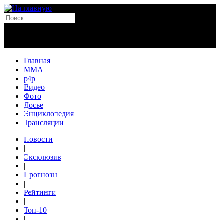
Главная
MMA
p4p
Видео
Фото
Досье
Энциклопедия
Трансляции
Новости
|
Эксклюзив
|
Прогнозы
|
Рейтинги
|
Топ-10
|