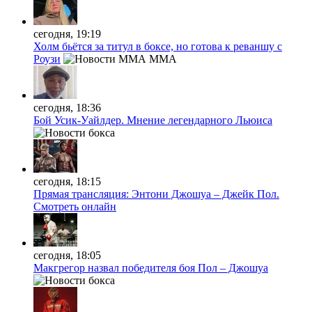
сегодня, 19:19
Холм бьётся за титул в боксе, но готова к реваншу с
Роузи
MMA
сегодня, 18:36
Бой Усик-Уайлдер. Мнение легендарного Льюиса
сегодня, 18:15
Прямая трансляция: Энтони Джошуа – Джейк Пол.
Смотреть онлайн
сегодня, 18:05
Макгрегор назвал победителя боя Пол – Джошуа