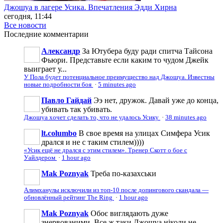
Джошуа в лагере Усика. Впечатления Эдди Хирна
сегодня, 11:44
Все новости
Последние
комментарии
Александр
За Ютубера буду ради спитча Тайсона
Фьюри. Представьте если каким то чудом Джейк
выиграет у...
У Пола будет потенциальное преимущество над Джошуа. Известны
новые подробности боя
·
5 minutes ago
Павло Гайдай
Ээ нет, дружок. Давай уже до конца,
убивать так убивать.
Джошуа хочет сделать то, что не удалось Усику
·
38 minutes ago
lt.columbo
В свое время на улицах Симфера Усик
дрался и не с таким стилем))))
«Усик ещё не дрался с этим стилем». Тренер Скотт о бое с
Уайлдером
·
1 hour ago
Mak Poznyak
Треба по-казахськи
Алимханулы исключили из топ-10 после допингового скандала —
обновлённый рейтинг The Ring
·
1 hour ago
Mak Poznyak
Обоє виглядають дуже
знервованими. Все ж таки Джошуа ніколи не