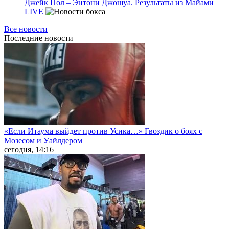
Джейк Пол – Энтони Джошуа. Результаты из Майами
LIVE
Все новости
Последние
новости
«Если Итаума выйдет против Усика…» Гвоздик о боях с
Мозесом и Уайлдером
сегодня, 14:16