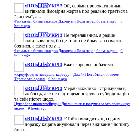
xROIx🇺🇦УКР!!!
Ой, своїми провокативними
витівками ймовірна жертва пол реально грається з
"вогнем", а...
Финальная битва взглядов Джошуа и Пола перед боем: видео
·
8
hours ago
xROIx🇺🇦УКР!!!
Не переляканим, а радше
схвильованим, бо це точно не йому зараз варто
боятися, а саме полу....
Финальная битва взглядов Джошуа и Пола перед боем: видео
·
9
hours ago
xROIx🇺🇦УКР!!!
Вже скоро все побачимо.
«Кроуфорд не завершил карьеру». Джейк Пол объяснил, зачем
Теренс это сделал
·
9 hours ago
xROIx🇺🇦УКР!!!
Мераб можливо і стримувався,
як боєць, але не надто демонстрував субординацію
та свій пієтет щодо...
Цукерберг провёл тейкдаун Двалишвили и получил за это пощёчину:
видео
·
9 hours ago
xROIx🇺🇦УКР!!!
⁉️Тобто виходить, що єдину
поразку кацапа анулювали через вживання допінгу
його...