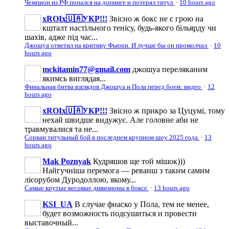
Чемпион из РФ попался на допинге и потерял титул
·
10 hours ago
xROIx🇺🇦УКР!!!
Звісно ж бокс не є грою на
кшталт настільного тенісу, будь-якого більярду чи
шахів, адже під час...
Джошуа ответил на критику Фьюри. И лучше бы он промолчал
·
10
hours ago
mckitamin77@gmail.com
джошуа переляканим
якимсь виглядая...
Финальная битва взглядов Джошуа и Пола перед боем: видео
·
12
hours ago
xROIx🇺🇦УКР!!!
Звісно ж прикро за Цуцумі, тому
нехай швидше видужує. Але головне аби не
травмувалися та не...
Сорван титульный бой в последнем крупном шоу 2025 года
·
13
hours ago
Mak Poznyak
Кудряшов ще той мішок)))
Найгучніша перемога — реванш з таким самим
лісорубом Дуродоллою, якому...
Самые крутые весовые дивизионы в боксе
·
13 hours ago
KSI_UA
В случае фиаско у Пола, тем не менее,
будет возможность подсушиться и провести
выставочный...