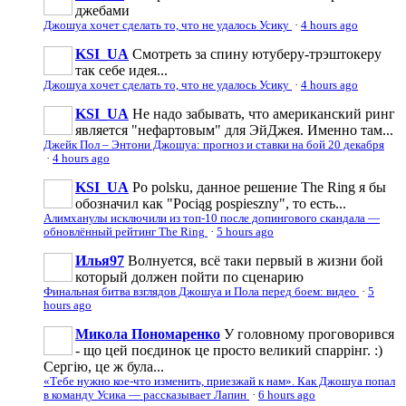
джебами
Джошуа хочет сделать то, что не удалось Усику
·
4 hours ago
KSI_UA
Смотреть за спину ютуберу-трэштокеру
так себе идея...
Джошуа хочет сделать то, что не удалось Усику
·
4 hours ago
KSI_UA
Не надо забывать, что американский ринг
является "нефартовым" для ЭйДжея. Именно там...
Джейк Пол – Энтони Джошуа: прогноз и ставки на бой 20 декабря
·
4 hours ago
KSI_UA
Po polsku, данное решение The Ring я бы
обозначил как "Pociąg pospieszny", то есть...
Алимханулы исключили из топ-10 после допингового скандала —
обновлённый рейтинг The Ring
·
5 hours ago
Илья97
Волнуется, всё таки первый в жизни бой
который должен пойти по сценарию
Финальная битва взглядов Джошуа и Пола перед боем: видео
·
5
hours ago
Микола Пономаренко
У головному проговорився
- що цей поєдинок це просто великий спаррінг. :)
Сергію, це ж була...
«Тебе нужно кое-что изменить, приезжай к нам». Как Джошуа попал
в команду Усика — рассказывает Лапин
·
6 hours ago