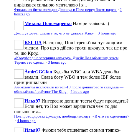
вирізнявся сильною менталкою і я...
Финальная битва взглядов Джошуа и Пола перед боем: видео
·
2
hours ago
Микола Пономаренко
Наміри залікові. :)
Джошуа хочет сделать то, что не удалось Усику
·
3 hours ago
KSI_UA
Насправді Пол і треш-бокс тут жодним
місцем. Про що я дійсно трохи шкодую, так це про
те, що Кроу...
«Кроуфорд не завершил карьеру». Джейк Пол объяснил, зачем
Теренс это сделал
·
3 hours ago
ÀmirGGGfan
Будь бы WBC или WBA дело бы
замяли. Слава богу WBO и тем более IBF более
принципиальны.
Алимханулы исключили из топ-10 после допингового скандала —
обновлённый рейтинг The Ring
·
4 hours ago
Илья97
Интересно допинг тесты будут проводить?
Если нет, то Пол может зарядиться чем-то для
повышения...
Пол провоцировал Джошуа, пообещал нокаут: «И что ты сделаешь?»
·
4 hours ago
Илья97
Фьюри тебя отшлёпает своими тряпко-