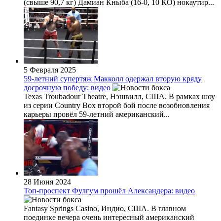
(свыше 90,7 кг) Дамиан Кныба (16-0, 10 КО) нокаутир...
5 Февраля 2025
59-летний супертяж Макколл одержал вторую кряду
досрочную победу: видео
Texas Troubadour Theatre, Нэшвилл, США. В рамках шоу
из серии Country Box второй бой после возобновления
карьеры провёл 59-летний американский...
28 Июня 2024
Топ-проспект Фулгум прошёл Александера: видео
Fantasy Springs Casino, Индио, США. В главном
поединке вечера очень интересный американский