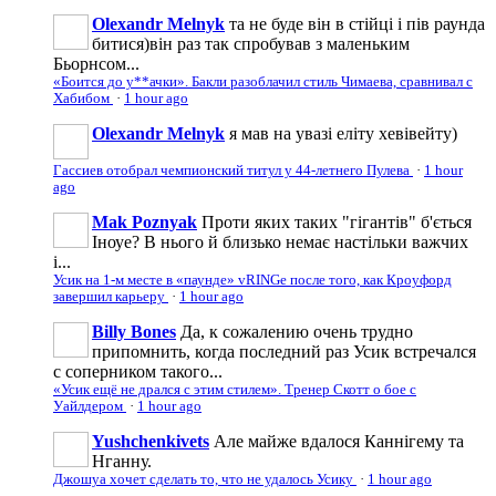
Olexandr Melnyk
та не буде він в стійці і пів раунда
битися)він раз так спробував з маленьким
Бьорнсом...
«Боится до у**ачки». Бакли разоблачил стиль Чимаева, сравнивал с
Хабибом
·
1 hour ago
Olexandr Melnyk
я мав на увазі еліту хевівейту)
Гассиев отобрал чемпионский титул у 44-летнего Пулева
·
1 hour
ago
Mak Poznyak
Проти яких таких "гігантів" б'ється
Іноуе? В нього й близько немає настільки важчих
і...
Усик на 1-м месте в «паунде» vRINGe после того, как Кроуфорд
завершил карьеру
·
1 hour ago
Billy Bones
Да, к сожалению очень трудно
припомнить, когда последний раз Усик встречался
с соперником такого...
«Усик ещё не дрался с этим стилем». Тренер Скотт о бое с
Уайлдером
·
1 hour ago
Yushchenkivets
Але майже вдалося Каннігему та
Нганну.
Джошуа хочет сделать то, что не удалось Усику
·
1 hour ago