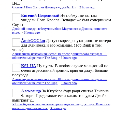
Це...
Сильный Пол. Энтони Джошуа – Джейк Пол
·
2 hours ago
Евгений Подолиный
Не пойму где вы там
увидели Пола Кролла. Эспадас же был соперником
Соузы
Двойной нокдаун в безумном бою Мартинеса и Джонса: зацените
видео
·
3 hours ago
ÀmirGGGfan
Да тут скорее репутационные потери
для Жанибека и его команды. (Top Rank в том
числе)
Алимханулы исключили из топ-10 после допингового скандала —
обновлённый рейтинг The Ring
·
3 hours ago
KSI_UA
Ну пусть. В любом случае мельдоний не
очень агрессивньій допинг, вряд ли дадут больше
полугода...
Алимханулы исключили из топ-10 после допингового скандала —
обновлённый рейтинг The Ring
·
3 hours ago
Александр
За Ютубера буду ради спитча Тайсона
Фьюри. Представьте если каким то чудом Джейк
выиграет у...
У Пола будет потенциальное преимущество над Джошуа. Известны
новые подробности боя
·
3 hours ago