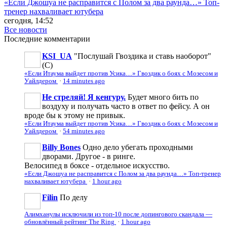
«Если Джошуа не расправится с Полом за два раунда…» Топ-
тренер нахваливает ютубера
сегодня, 14:52
Все новости
Последние
комментарии
KSI_UA
"Послушай Гвоздика и ставь наоборот"
(С)
«Если Итаума выйдет против Усика…» Гвоздик о боях с Мозесом и
Уайлдером
·
14 minutes ago
Не стреляй! Я кенгуру.
Будет много бить по
воздуху и получать часто в ответ по фейсу. А он
вроде бы к этому не привык.
«Если Итаума выйдет против Усика…» Гвоздик о боях с Мозесом и
Уайлдером
·
54 minutes ago
Billy Bones
Одно дело убегать проходными
дворами. Другое - в ринге.
Велосипед в боксе - отдельное искусство.
«Если Джошуа не расправится с Полом за два раунда…» Топ-тренер
нахваливает ютубера
·
1 hour ago
Filin
По делу
Алимханулы исключили из топ-10 после допингового скандала —
обновлённый рейтинг The Ring
·
1 hour ago