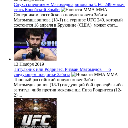
Слух: соперником Магомедшарипова на UFC 249 может
стать Корейский Зомби
MMA
Соперником российского полулегковеса Забита
Магомедшарипова (18-1) на турнире UFC 249, который
состоится 18 апреля в Бруклине (США), может стат...
13 Ноября 2019
Титульник или Родригес. Ризван Магомедов — о
следующем поединке Забита
MMA
Топовый российский полулегковес Забит
Магомедшарипов (18-1) следующий бой проведёт либо
за титул, либо против мексиканца Яира Родригеса (12-
2),...