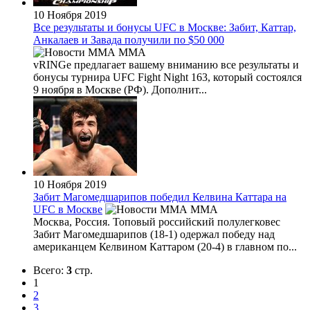
10 Ноября 2019
Все результаты и бонусы UFC в Москве: Забит, Каттар,
Анкалаев и Завада получили по $50 000
MMA
vRINGe предлагает вашему вниманию все результаты и
бонусы турнира UFC Fight Night 163, который состоялся
9 ноября в Москве (РФ). Дополнит...
10 Ноября 2019
Забит Магомедшарипов победил Келвина Каттара на
UFC в Москве
MMA
Москва, Россия. Топовый российский полулегковес
Забит Магомедшарипов (18-1) одержал победу над
американцем Келвином Каттаром (20-4) в главном по...
Всего:
3
стр.
1
2
3