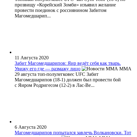
прозвищу «Корейский Зомби» изъявил желание
провести поединок с россиянином Забитом
Магомедшарип...
11 Августа 2020
Забит Магомедшарипов: Яир ведёт себя как тварь.
Увижу его где — размажу лицо
MMA
29 августа топ-полулегковес UFC Забит
Магомедшарипов (18-1) должен был провести бой
с Яиром Родригесом (12-2) в Лас-Ве...
6 Августа 2020
Магомедшарипов попытался завлечь Волкановски. Тот