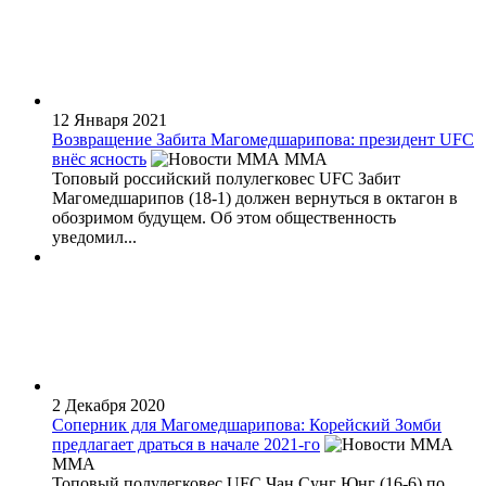
12 Января 2021
Возвращение Забита Магомедшарипова: президент UFC
внёс ясность
MMA
Топовый российский полулегковес UFC Забит
Магомедшарипов (18-1) должен вернуться в октагон в
обозримом будущем. Об этом общественность
уведомил...
2 Декабря 2020
Соперник для Магомедшарипова: Корейский Зомби
предлагает драться в начале 2021-го
MMA
Топовый полулегковес UFC Чан Сунг Юнг (16-6) по