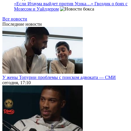
«Если Итаума выйдет против Усика…» Гвоздик о боях с
Мозесом и Уайлдером
Все новости
Последние
новости
У жены Топурии проблемы с поиском адвоката — СМИ
сегодня, 17:10