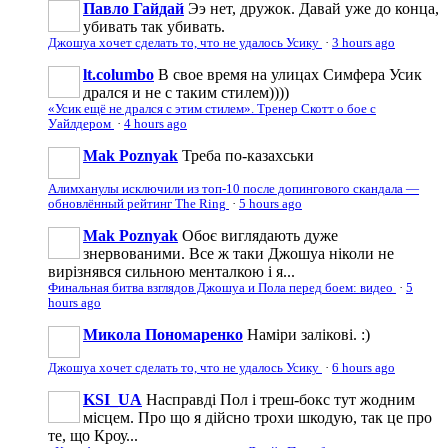
Павло Гайдай
Ээ нет, дружок. Давай уже до конца,
убивать так убивать.
Джошуа хочет сделать то, что не удалось Усику
·
3 hours ago
lt.columbo
В свое время на улицах Симфера Усик
дрался и не с таким стилем))))
«Усик ещё не дрался с этим стилем». Тренер Скотт о бое с
Уайлдером
·
4 hours ago
Mak Poznyak
Треба по-казахськи
Алимханулы исключили из топ-10 после допингового скандала —
обновлённый рейтинг The Ring
·
5 hours ago
Mak Poznyak
Обоє виглядають дуже
знервованими. Все ж таки Джошуа ніколи не
вирізнявся сильною менталкою і я...
Финальная битва взглядов Джошуа и Пола перед боем: видео
·
5
hours ago
Микола Пономаренко
Наміри залікові. :)
Джошуа хочет сделать то, что не удалось Усику
·
6 hours ago
KSI_UA
Насправді Пол і треш-бокс тут жодним
місцем. Про що я дійсно трохи шкодую, так це про
те, що Кроу...