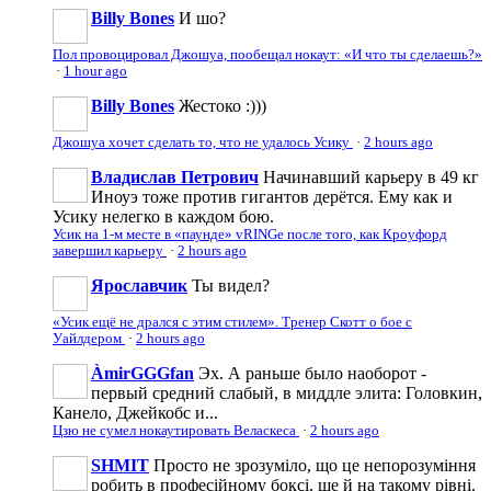
Billy Bones
И шо?
Пол провоцировал Джошуа, пообещал нокаут: «И что ты сделаешь?»
·
1 hour ago
Billy Bones
Жестоко :)))
Джошуа хочет сделать то, что не удалось Усику
·
2 hours ago
Владислав Петрович
Начинавший карьеру в 49 кг
Иноуэ тоже против гигантов дерётся. Ему как и
Усику нелегко в каждом бою.
Усик на 1-м месте в «паунде» vRINGe после того, как Кроуфорд
завершил карьеру
·
2 hours ago
Ярославчик
Ты видел?
«Усик ещё не дрался с этим стилем». Тренер Скотт о бое с
Уайлдером
·
2 hours ago
ÀmirGGGfan
Эх. А раньше было наоборот -
первый средний слабый, в миддле элита: Головкин,
Канело, Джейкобс и...
Цзю не сумел нокаутировать Веласкеса
·
2 hours ago
SHMIT
Просто не зрозуміло, що це непорозуміння
робить в професійному боксі, ще й на такому рівні.