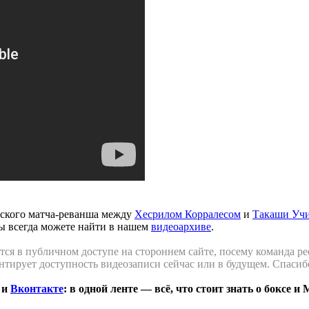
ского матча-реванша между
Хесрилом Корралесом
и
Такаши Уч
ы всегда можете найти в нашем
видеоархиве
.
ся в публичном доступе на стороннем сайте, посему команда рес
антирует доступность видеозаписи сейчас или в будущем. Спасиб
и
Вконтакте
: в одной ленте — всё, что стоит знать о боксе и