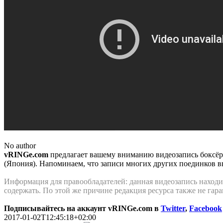
No author
vRINGe.com
предлагает вашему вниманию видеозапись боксёр
(Япония). Напоминаем, что записи многих других поединков в
Информация для правообладателей: данная видеозапись находит
содержать. По этой же причинe редакция ресурса также не гар
Подписывайтесь на аккаунт vRINGe.com в
Twitter
,
Facebook
2017-01-02T12:45:18+02:00