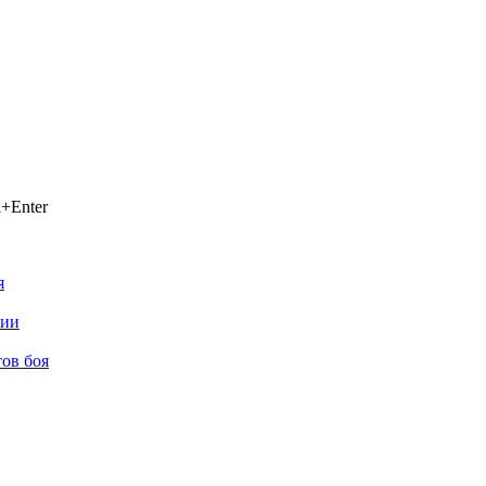
+Enter
я
нии
ов боя