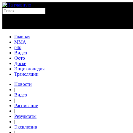
Главная
MMA
p4p
Видео
Фото
Досье
Энциклопедия
Трансляции
Новости
|
Видео
|
Расписание
|
Результаты
|
Эксклюзив
|