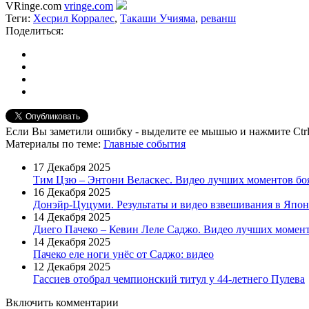
VRinge.com
vringe.com
Теги:
Хесрил Корралес
,
Такаши Учияма
,
реванш
Поделиться:
Если Вы заметили ошибку - выделите ее мышью и нажмите Ctrl
Материалы
по теме
:
Главные события
17 Декабря 2025
Тим Цзю – Энтони Веласкес. Видео лучших моментов бо
16 Декабря 2025
Донэйр-Цуцуми. Результаты и видео взвешивания в Япо
14 Декабря 2025
Диего Пачеко – Кевин Леле Саджо. Видео лучших момент
14 Декабря 2025
Пачеко еле ноги унёс от Саджо: видео
12 Декабря 2025
Гассиев отобрал чемпионский титул у 44-летнего Пулева
Включить комментарии