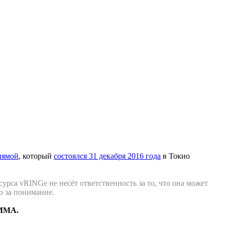
иямой
, который
состоялся 31 декабря 2016 года
в Токио
урса vRINGe не несёт ответственность за то, что она может
о за понимание.
 ММА.