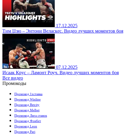
17.12.2025
Тим Цзю – Энтони Веласкес. Видео лучших моментов боя
07.12.2025
Исаак Крус – Ламонт Роуч. Видео лучших моментов боя
Все видео
Промокоды
Промокод 1хставка
Промокод Winline
Промокод Betcity
Промокод Melbet
Промокод Лига ставок
Промокод Фонбет
Промокод Leon
Промокод Pari