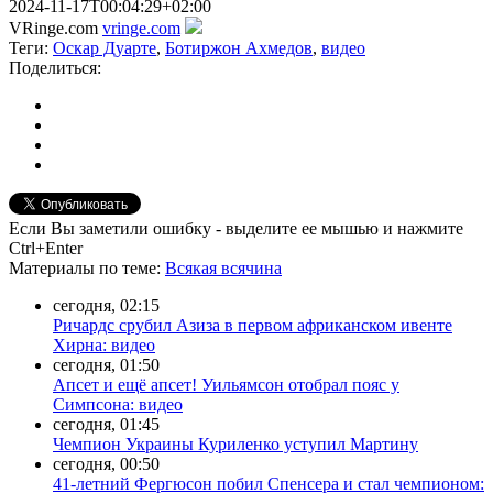
2024-11-17T00:04:29+02:00
VRinge.com
vringe.com
Теги:
Оскар Дуарте
,
Ботиржон Ахмедов
,
видео
Поделиться:
Если Вы заметили ошибку - выделите ее мышью и нажмите
Ctrl+Enter
Материалы
по теме
:
Всякая всячина
сегодня, 02:15
Ричардс срубил Азиза в первом африканском ивенте
Хирна: видео
сегодня, 01:50
Апсет и ещё апсет! Уильямсон отобрал пояс у
Симпсона: видео
сегодня, 01:45
Чемпион Украины Куриленко уступил Мартину
сегодня, 00:50
41-летний Фергюсон побил Спенсера и стал чемпионом: