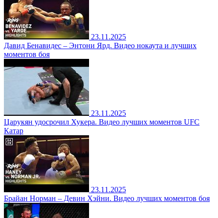
23.11.2025
Давид Бенавидес – Энтони Ярд. Видео нокаута и лучших
моментов боя
23.11.2025
Царукян удосрочил Хукера. Видео лучших моментов UFC
Катар
23.11.2025
Брайан Норман – Девин Хэйни. Видео лучших моментов боя