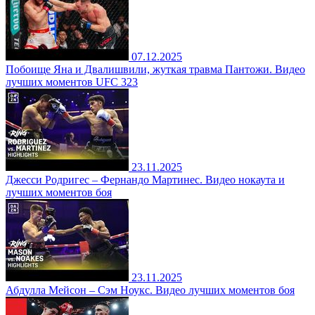
07.12.2025
Побоище Яна и Двалишвили, жуткая травма Пантожи. Видео
лучших моментов UFC 323
23.11.2025
Джесси Родригес – Фернандо Мартинес. Видео нокаута и
лучших моментов боя
23.11.2025
Абдулла Мейсон – Сэм Ноукс. Видео лучших моментов боя