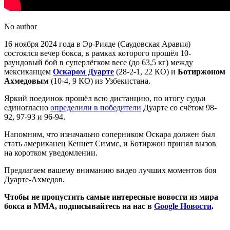
No author
16 ноября 2024 года в Эр-Рияде (Саудовская Аравия)
состоялся вечер бокса, в рамках которого прошёл 10-
раундовый бой в суперлёгком весе (до 63,5 кг) между
мексиканцем
Оскаром Дуарте
(28-2-1, 22 КО) и
Ботиржоном
Ахмедовым
(10-4, 9 КО) из Узбекистана.
Яркий поединок прошёл всю дистанцию, по итогу судьи
единогласно
определили в победители
Дуарте со счётом 98-
92, 97-93 и 96-94.
Напомним, что изначально соперником Оскара должен был
стать американец Кеннет Симмс, и Ботиржон принял вызов
на коротком уведомлении.
Предлагаем вашему вниманию видео лучших моментов боя
Дуарте-Ахмедов.
Чтобы не пропустить самые интересные новости из мира
бокса и ММА, подписывайтесь на нас в
Google Новости
.