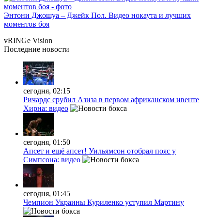
Энтони Джошуа – Джейк Пол. Видео нокаута и лучших
моментов боя
vRINGe
Vision
Последние
новости
сегодня, 02:15
Ричардс срубил Азиза в первом африканском ивенте
Хирна: видео
сегодня, 01:50
Апсет и ещё апсет! Уильямсон отобрал пояс у
Симпсона: видео
сегодня, 01:45
Чемпион Украины Куриленко уступил Мартину