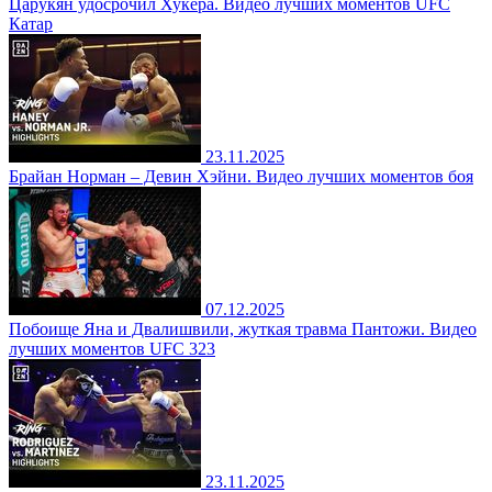
Царукян удосрочил Хукера. Видео лучших моментов UFC
Катар
23.11.2025
Брайан Норман – Девин Хэйни. Видео лучших моментов боя
07.12.2025
Побоище Яна и Двалишвили, жуткая травма Пантожи. Видео
лучших моментов UFC 323
23.11.2025