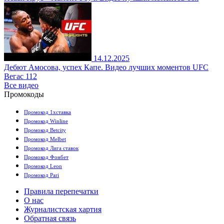
14.12.2025
Дебют Амосова, успех Капе. Видео лучших моментов UFC
Вегас 112
Все видео
Промокоды
Промокод 1хставка
Промокод Winline
Промокод Betcity
Промокод Melbet
Промокод Лига ставок
Промокод Фонбет
Промокод Leon
Промокод Pari
Правила перепечатки
О нас
Журналистская хартия
Обратная связь