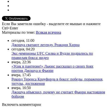
Если Вы заметили ошибку - выделите ее мышью и нажмите
Ctrl+Enter
Материалы
по теме
:
Всякая всячина
сегодня, 11:00
Джошуа сватают легенду. Реакция Хирна
сегодня, 04:20
Экс-чемпионы UFC Силва и Вудли подрались по
правилам бокса: видео
вчера, 22:36
«Усик в пантеоне!» Льюис рассказал о своих боях
против Джошуа и Фьюри
вчера, 17:45
Рекорд Теренса Кроуфорда в боксе: победы, поражения,
титулы, достижения
вчера, 16:50
Джошуа объяснил, почему не считает Фьюри настоящим
бойцом
Включить комментарии