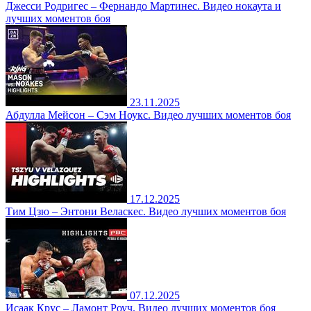
Джесси Родригес – Фернандо Мартинес. Видео нокаута и
лучших моментов боя
23.11.2025
Абдулла Мейсон – Сэм Ноукс. Видео лучших моментов боя
17.12.2025
Тим Цзю – Энтони Веласкес. Видео лучших моментов боя
07.12.2025
Исаак Крус – Ламонт Роуч. Видео лучших моментов боя