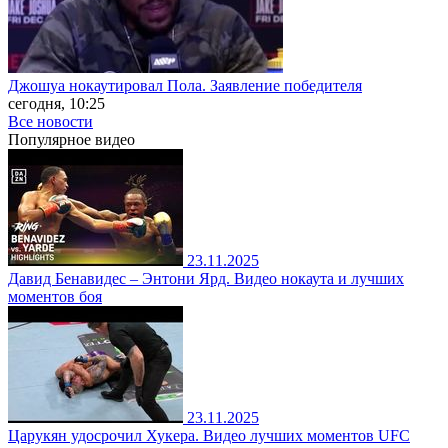
Джошуа нокаутировал Пола. Заявление победителя
сегодня, 10:25
Все новости
Популярное
видео
23.11.2025
Давид Бенавидес – Энтони Ярд. Видео нокаута и лучших
моментов боя
23.11.2025
Царукян удосрочил Хукера. Видео лучших моментов UFC