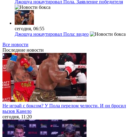
Джошуа нокаутировал Пола. Заявление победителя
сегодня, 06:55
Джошуа нокаутировал Пола: видео
Все новости
Последние
новости
Не играй с боксом? У Пола перелом челюсти. И он бросил
вызов Канело
сегодня, 11:20