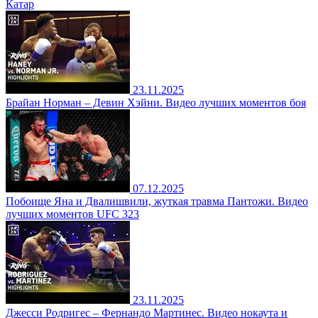
Катар
23.11.2025
Брайан Норман – Девин Хэйни. Видео лучших моментов боя
07.12.2025
Побоище Яна и Двалишвили, жуткая травма Пантожи. Видео
лучших моментов UFC 323
23.11.2025
Джесси Родригес – Фернандо Мартинес. Видео нокаута и