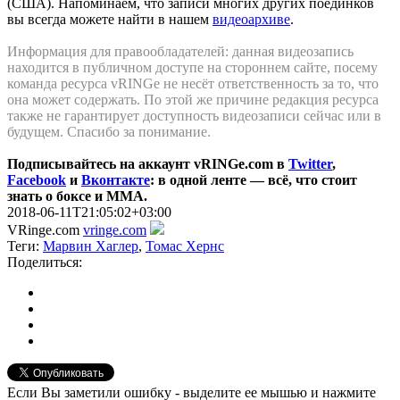
(США). Напоминаем, что записи многих других поединков
вы всегда можете найти в нашем
видеоархиве
.
Информация для правообладателей: данная видеозапись
находится в публичном доступе на стороннем сайте, посему
команда ресурса vRINGe не несёт ответственность за то, что
она может содержать. По этой же причинe редакция ресурса
также не гарантирует доступность видеозаписи сейчас или в
будущем. Спасибо за понимание.
Подписывайтесь на аккаунт vRINGe.com в
Twitter
,
Facebook
и
Вконтакте
: в одной ленте — всё, что стоит
знать о боксе и ММА.
2018-06-11T21:05:02+03:00
VRinge.com
vringe.com
Теги:
Марвин Хаглер
,
Томас Хернс
Поделиться:
Если Вы заметили ошибку - выделите ее мышью и нажмите