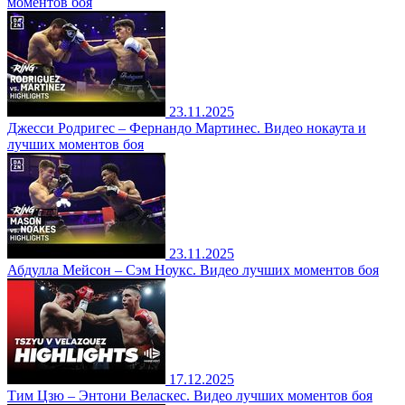
моментов боя
23.11.2025
Джесси Родригес – Фернандо Мартинес. Видео нокаута и
лучших моментов боя
23.11.2025
Абдулла Мейсон – Сэм Ноукс. Видео лучших моментов боя
17.12.2025
Тим Цзю – Энтони Веласкес. Видео лучших моментов боя