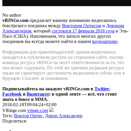
No author
vRINGe.com
предлагает вашему вниманию видеозапись
боксёрского поединка между
Виктором Ортисом
и
Девоном
Александером
, который
состоялся 17 февраля
2018
года
в Эль-
Пасо (США). Напоминаем, что записи многих других
поединков вы всегда можете найти в нашем
видеоархиве
.
Информация для правообладателей: данная видеозапись
находится в публичном доступе на стороннем сайте, посему
команда ресурса vRINGe не несёт ответственность за то, что
она может содержать. По этой же причинe редакция ресурса
также не гарантирует доступность видеозаписи сейчас или в
будущем. Спасибо за понимание.
Подписывайтесь на аккаунт vRINGe.com в
Twitter
,
Facebook
и
Вконтакте
: в одной ленте — всё, что стоит
знать о боксе и ММА.
2018-02-18T09:04:24+02:00
VRinge.com
vringe.com
Теги:
Виктор Ортис
,
Девон Александер
Поделиться: