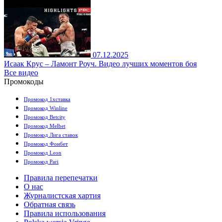
07.12.2025
Исаак Крус – Ламонт Роуч. Видео лучших моментов боя
Все видео
Промокоды
Промокод 1хставка
Промокод Winline
Промокод Betcity
Промокод Melbet
Промокод Лига ставок
Промокод Фонбет
Промокод Leon
Промокод Pari
Правила перепечатки
О нас
Журналистская хартия
Обратная связь
Правила использования