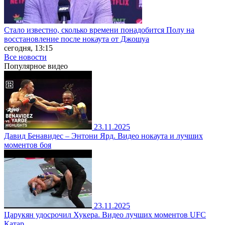
Стало известно, сколько времени понадобится Полу на
восстановление после нокаута от Джошуа
сегодня, 13:15
Все новости
Популярное
видео
23.11.2025
Давид Бенавидес – Энтони Ярд. Видео нокаута и лучших
моментов боя
23.11.2025
Царукян удосрочил Хукера. Видео лучших моментов UFC
Катар