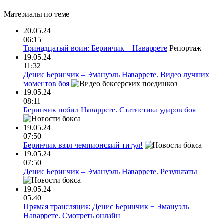
Материалы
по теме
20.05.24
06:15
Тринадцатый воин: Беринчик − Наваррете
Репортаж
19.05.24
11:32
Денис Беринчик – Эмануэль Наваррете. Видео лучших
моментов боя
19.05.24
08:11
Беринчик побил Наваррете. Статистика ударов боя
19.05.24
07:50
Беринчик взял чемпионский титул!
19.05.24
07:50
Денис Беринчик – Эмануэль Наваррете. Результаты
19.05.24
05:40
Прямая трансляция: Денис Беринчик − Эмануэль
Наваррете. Смотреть онлайн