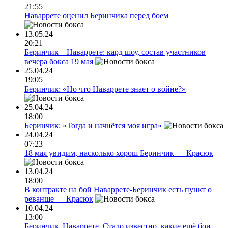
21:55
Наваррете оценил Беринчика перед боем
13.05.24
20:21
Беринчик – Наваррете: кард шоу, состав участников
вечера бокса 19 мая
25.04.24
19:05
Беринчик: «Но что Наваррете знает о войне?»
25.04.24
18:00
Беринчик: «Тогда и начнётся моя игра»
24.04.24
07:23
18 мая увидим, насколько хорош Беринчик — Красюк
13.04.24
18:00
В контракте на бой Наваррете-Беринчик есть пункт о
реванше — Красюк
10.04.24
13:00
Беринчик–Наваррете. Стало известно, какие ещё бои