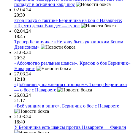
попадут в основной кард шоу
02.04.24
20:30
Егор Голуб о тактике Беринчика на бой с Наваррете:
«То, что делал Вальдес — тупо»
02.04.24
18:45
Тренер Беринчика: «Не хочу быть украинским Беном
Дэвисоном»
31.03.24
20:32
«Абсолютно реальные шансы». Красюк о бое Беринчик–
Наваррете
27.03.24
12:18
«Добавили упражнения с топором». Тренер Беринчика
— о бое с Наваррете
26.03.24
21:17
«Всё увидим в ринге». Беринчик о бое с Наваррете
21.03.24
16:40
У Беринчика есть шансы против Наваррете — Фаниян