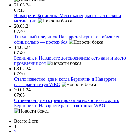
21.03.24
07:13
Наваррете–Беринчик. Мексиканец рассказал о своей
мотивации
20.03.24
07:40
Титульный поединок Наваррете-Беринчик объявлен
официально — постер боя
14.03.24
07:40
Беринчик и Наваррете договорились: есть дата и место
проведения боя
08.02.24
07:30
Стало известно, где и когда Беринчик и Наваррете
разыграют титул WBO
30.01.24
07:05
Стивенсон дико отреагировал на новость о том, что
Беринчик и Наваррете разыграют пояс WBO
Всего:
2
стр.
1
2