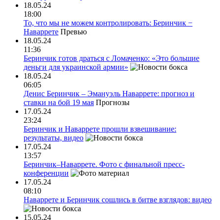
18.05.24
18:00
То, что мы не можем контролировать: Беринчик −
Наваррете
Превью
18.05.24
11:36
Беринчик готов драться с Ломаченко: «Это большие
деньги для украинской армии»
18.05.24
06:05
Денис Беринчик – Эмануэль Наваррете: прогноз и
ставки на бой 19 мая
Прогнозы
17.05.24
23:24
Беринчик и Наваррете прошли взвешивание:
результаты, видео
17.05.24
13:57
Беринчик–Наваррете. Фото с финальной пресс-
конференции
17.05.24
08:10
Наваррете и Беринчик сошлись в битве взглядов: видео
15.05.24