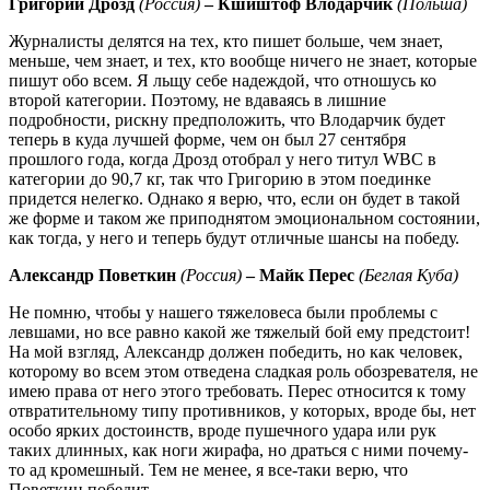
Григорий Дрозд
(Россия)
– Кшиштоф Влодарчик
(Польша)
Журналисты делятся на тех, кто пишет больше, чем знает,
меньше, чем знает, и тех, кто вообще ничего не знает, которые
пишут обо всем. Я льщу себе надеждой, что отношусь ко
второй категории. Поэтому, не вдаваясь в лишние
подробности, рискну предположить, что Влодарчик будет
теперь в куда лучшей форме, чем он был 27 сентября
прошлого года, когда Дрозд отобрал у него титул WBC в
категории до 90,7 кг, так что Григорию в этом поединке
придется нелегко. Однако я верю, что, если он будет в такой
же форме и таком же приподнятом эмоциональном состоянии,
как тогда, у него и теперь будут отличные шансы на победу.
Александр Поветкин
(Россия)
– Майк Перес
(Беглая Куба)
Не помню, чтобы у нашего тяжеловеса были проблемы с
левшами, но все равно какой же тяжелый бой ему предстоит!
На мой взгляд, Александр должен победить, но как человек,
которому во всем этом отведена сладкая роль обозревателя, не
имею права от него этого требовать. Перес относится к тому
отвратительному типу противников, у которых, вроде бы, нет
особо ярких достоинств, вроде пушечного удара или рук
таких длинных, как ноги жирафа, но драться с ними почему-
то ад кромешный. Тем не менее, я все-таки верю, что
Поветкин победит.