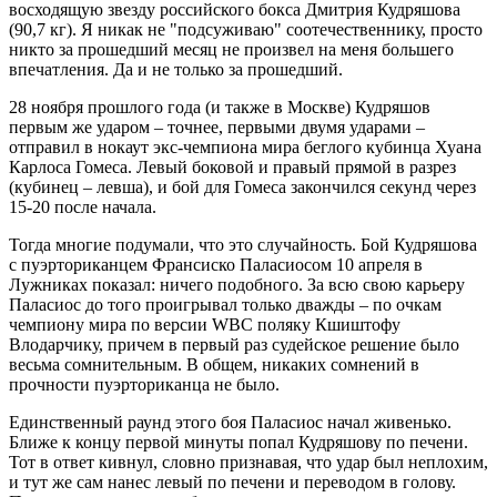
восходящую звезду российского бокса Дмитрия Кудряшова
(90,7 кг). Я никак не "подсуживаю" соотечественнику, просто
никто за прошедший месяц не произвел на меня большего
впечатления. Да и не только за прошедший.
28 ноября прошлого года (и также в Москве) Кудряшов
первым же ударом – точнее, первыми двумя ударами –
отправил в нокаут экс-чемпиона мира беглого кубинца Хуана
Карлоса Гомеса. Левый боковой и правый прямой в разрез
(кубинец – левша), и бой для Гомеса закончился секунд через
15-20 после начала.
Тогда многие подумали, что это случайность. Бой Кудряшова
с пуэрториканцем Франсиско Паласиосом 10 апреля в
Лужниках показал: ничего подобного. За всю свою карьеру
Паласиос до того проигрывал только дважды – по очкам
чемпиону мира по версии WBC поляку Кшиштофу
Влодарчику, причем в первый раз судейское решение было
весьма сомнительным. В общем, никаких сомнений в
прочности пуэрториканца не было.
Единственный раунд этого боя Паласиос начал живенько.
Ближе к концу первой минуты попал Кудряшову по печени.
Тот в ответ кивнул, словно признавая, что удар был неплохим,
и тут же сам нанес левый по печени и переводом в голову.