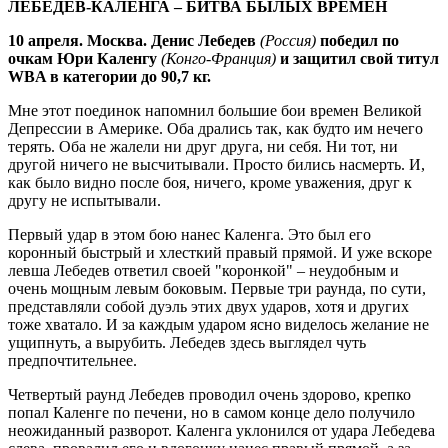
ЛЕБЕДЕВ-КАЛЕНГА – БИТВА БЫЛЫХ ВРЕМЕН
10 апреля. Москва. Денис Лебедев
(Россия)
победил по
очкам Юри Каленгу
(Конго-Франция)
и защитил свой титул
WBA в категории до 90,7 кг.
Мне этот поединок напомнил большие бои времен Великой
Депрессии в Америке. Оба дрались так, как будто им нечего
терять. Оба не жалели ни друг друга, ни себя. Ни тот, ни
другой ничего не высчитывали. Просто бились насмерть. И,
как было видно после боя, ничего, кроме уважения, друг к
другу не испытывали.
Первый удар в этом бою нанес Каленга. Это был его
коронный быстрый и хлесткий правый прямой. И уже вскоре
левша Лебедев ответил своей "коронкой" – неудобным и
очень мощным левым боковым. Первые три раунда, по сути,
представляли собой дуэль этих двух ударов, хотя и других
тоже хватало. И за каждым ударом ясно виделось желание не
ущипнуть, а вырубить. Лебедев здесь выглядел чуть
предпочтительнее.
Четвертый раунд Лебедев проводил очень здорово, крепко
попал Каленге по печени, но в самом конце дело получило
неожиданный разворот. Каленга уклонился от удара Лебедева