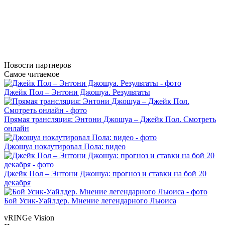
Новости
партнеров
Самое читаемое
Джейк Пол – Энтони Джошуа. Результаты
Прямая трансляция: Энтони Джошуа – Джейк Пол. Смотреть
онлайн
Джошуа нокаутировал Пола: видео
Джейк Пол – Энтони Джошуа: прогноз и ставки на бой 20
декабря
Бой Усик-Уайлдер. Мнение легендарного Льюиса
vRINGe
Vision