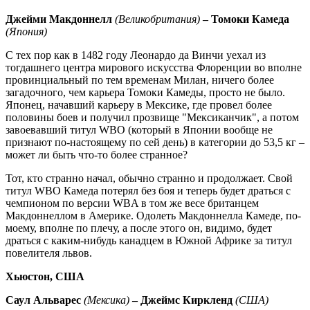
Джейми Макдоннелл
(Великобритания)
– Томоки Камеда
(Япония)
С тех пор как в 1482 году Леонардо да Винчи уехал из
тогдашнего центра мирового искусства Флоренции во вполне
провинциальный по тем временам Милан, ничего более
загадочного, чем карьера Томоки Камеды, просто не было.
Японец, начавший карьеру в Мексике, где провел более
половины боев и получил прозвище "Мексиканчик", а потом
завоевавший титул WBO (который в Японии вообще не
признают по-настоящему по сей день) в категории до 53,5 кг –
может ли быть что-то более странное?
Тот, кто странно начал, обычно странно и продолжает. Свой
титул WBO Камеда потерял без боя и теперь будет драться с
чемпионом по версии WBA в том же весе британцем
Макдоннеллом в Америке. Одолеть Макдоннелла Камеде, по-
моему, вполне по плечу, а после этого он, видимо, будет
драться с каким-нибудь канадцем в Южной Африке за титул
повелителя львов.
Хьюстон, США
Саул Альварес
(Мексика)
– Джеймс Киркленд
(США)