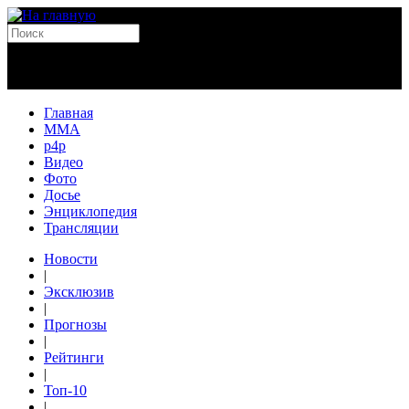
Главная
MMA
p4p
Видео
Фото
Досье
Энциклопедия
Трансляции
Новости
|
Эксклюзив
|
Прогнозы
|
Рейтинги
|
Топ-10
|