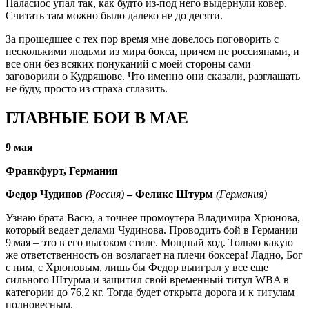
Паласиос упал так, как будто из-под него выдернули ковер.
Считать там можно было далеко не до десяти.
За прошедшее с тех пор время мне довелось поговорить с
несколькими людьми из мира бокса, причем не россиянами, и
все они без всяких понуканий с моей стороны сами
заговорили о Кудряшове. Что именно они сказали, разглашать
не буду, просто из страха сглазить.
ГЛАВНЫЕ БОИ В МАЕ
9 мая
Франкфурт, Германия
Федор Чудинов
(Россия)
– Феликс Штурм
(Германия)
Узнаю брата Васю, а точнее промоутера Владимира Хрюнова,
который ведает делами Чудинова. Проводить бой в Германии
9 мая – это в его высоком стиле. Мощный ход. Только какую
же ответственность он возлагает на плечи боксера! Ладно, Бог
с ним, с Хрюновым, лишь бы Федор выиграл у все еще
сильного Штурма и защитил свой временный титул WBA в
категории до 76,2 кг. Тогда будет открыта дорога и к титулам
полновесным.