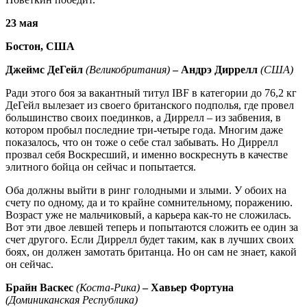
23 мая
Бостон, США
Джеймс ДеГейл
(Великобритания)
– Андрэ Диррелл
(США)
Ради этого боя за вакантный титул IBF в категории до 76,2 кг
ДеГейл вылезает из своего британского подполья, где провел
большинство своих поединков, а Диррелл – из забвения, в
котором пробыл последние три-четыре года. Многим даже
показалось, что он тоже о себе стал забывать. Но Диррелл
прозвал себя Воскресший, и именно воскреснуть в качестве
элитного бойца он сейчас и попытается.
Оба должны выйти в ринг голодными и злыми. У обоих на
счету по одному, да и то крайне сомнительному, поражению.
Возраст уже не мальчиковый, а карьера как-то не сложилась.
Вот эти двое левшей теперь и попытаются сложить ее один за
счет другого. Если Диррелл будет таким, как в лучших своих
боях, он должен замотать британца. Но он сам не знает, какой
он сейчас.
Брайн Васкес
(Коста-Рика)
– Хавьер Фортуна
(Доминиканская Республика)