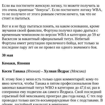
Если вы постигнете женскую логику, то можете получить за
это очень приятные "бонусы". Если постигните логику WBA,
то не получите от этого ровным счетом ничего, так что не
стоит и пытаться.
Вот и я не буду пытаться понять, на каком основании, кроме
звучания своей фамилии, Фортуна получил право драться с
временным чемпионом по версии WBA в категории до 59 кг
Васкесом за вакантный официальный титул. Небитый
Фортуна имеет репутацию приличного бойца, вот только за
последние пару лет он не провел ни одного значимого боя.
30 мая
Комаки, Япония
Косеи Танака
(Япония)
– Хулиан Йедрас
(Мексика)
К этому бою у меня есть только один комментарий: кому-то
явно хочется, чтобы Танака в пятом профессиональном бою
завоевал вакантный титул WBO в категории до 47,6 кг, раз в
соперники ему подвезли аж самого Йедраса. Свой последний
серьезный бой мексиканец проиграл два года назад. С тех пор
проводил только шести-восьмираундовые бои с подставами. В
общем, достойный кандидат в чемпионы.