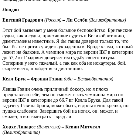
Лондон
Евгений Градович
(Россия)
– Ли Селби
(Великобритания)
Этот бой вызывает у меня большое беспокойство. Британские
судьи, как и судьи, приехавшие судить в Великобританию,
джентльмены известные. Я бы таким доверил только то, что
был бы не против увидеть украденным. Вроде хлама, который
лежит на балконе. А чемпион мира по версии IBF в категории
до 57,2 кг Градович доверяет им судьбу своего титула.
Соперник у него тяжелый, а так как оба не нокаутеры, бой,
скорее всего, пройдет всю дистанцию.
Келл Брук – Фрэнки Гэвин
(оба – Великобритания)
Левша Гэвин очень приличный боксер, но я плохо
представляю себе, чем он сможет взять чемпиона мира по
версии IBF в категории до 66,7 кг Келла Брука. Для такой
задачи у Гэвина броня, может быть, и достаточно крепка, но
пушка слабовата. Завершить бой на ногах, он, может, и
сможет, а вот выиграть – вряд ли.
Хорхе Линарес
(Венесуэла)
– Кевин Митчелл
(Великобритания)