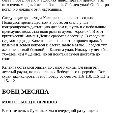
слева, провалил его и вдогонку нанес правый прямой, а за
ним очень мощный левый боковой. Лебедев упал! Он быстро
встал, но нокдаун был настоящим.
Следующие два раунда Каленга провел очень сильно.
Пользуясь преимуществом в росте, он стал лучше
контролировать дистанцию джебом и, пусть и с небольшим
преимуществом, стал выигрывать дуэль "коронок". В этот
критический момент Денис сработал блестяще. В середине
седьмого раунда Каленга не очень плотно провел правый
прямой и левый боковой и слегка завис в атаке. Лебедев тут
же нанес левый боковой, и Каленга упал. Нокдаун у него был
тяжелее, чем у Дениса, но он все-таки сумел достоять до
гонга.
Каленга оставался опасен до самого конца. Он выиграл
десятый раунд, но в остальных Лебедев его перерубил. Все
судьи зафиксировали его победу со счетом: 116-110, 116-111 и
115-112.
БОЕЦ МЕСЯЦА
МОЛОТОБОЕЦ КУДРЯШОВ
В тот же день в Лужниках мы в очередной раз увидели