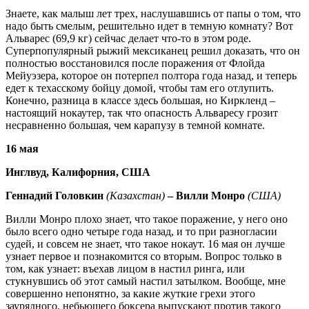
Знаете, как малыш лет трех, наслушавшись от папы о том, что
надо быть смелым, решительно идет в темную комнату? Вот
Альварес (69,9 кг) сейчас делает что-то в этом роде.
Суперпопулярный рыжий мексиканец решил доказать, что он
полностью восстановился после поражения от Флойда
Мейуэзера, которое он потерпел полтора года назад, и теперь
едет к техасскому бойцу домой, чтобы там его отлупить.
Конечно, разница в классе здесь большая, но Киркленд –
настоящий нокаутер, так что опасность Альваресу грозит
несравненно большая, чем карапузу в темной комнате.
16 мая
Инглвуд, Калифорния, США
Геннадий Головкин
(Казахстан)
– Вилли Монро
(США)
Вилли Монро плохо знает, что такое поражение, у него оно
было всего одно четыре года назад, и то при разногласии
судей, и совсем не знает, что такое нокаут. 16 мая он лучше
узнает первое и познакомится со вторым. Вопрос только в
том, как узнает: въехав лицом в настил ринга, или
стукнувшись об этот самый настил затылком. Вообще, мне
совершенно непонятно, за какие жуткие грехи этого
заурядного, небьющего боксера выпускают против такого