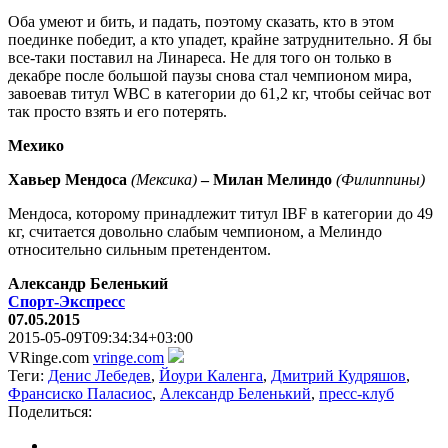
Оба умеют и бить, и падать, поэтому сказать, кто в этом
поединке победит, а кто упадет, крайне затруднительно. Я бы
все-таки поставил на Линареса. Не для того он только в
декабре после большой паузы снова стал чемпионом мира,
завоевав титул WBC в категории до 61,2 кг, чтобы сейчас вот
так просто взять и его потерять.
Мехико
Хавьер Мендоса
(Мексика)
– Милан Мелиндо
(Филиппины)
Мендоса, которому принадлежит титул IBF в категории до 49
кг, считается довольно слабым чемпионом, а Мелиндо
относительно сильным претендентом.
Александр Беленький
Спорт-Экспресс
07.05.2015
2015-05-09T09:34:34+03:00
VRinge.com
vringe.com
Теги:
Денис Лебедев
,
Йоури Каленга
,
Дмитрий Кудряшов
,
Франсиско Паласиос
,
Александр Беленький
,
пресс-клуб
Поделиться: