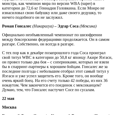
монстра, как чемпион мира по версии WBA (super) в
категории до 72,6 кг Геннадия Головкина. Если Монро не
изнасиловал свою бабушку или даже своего дедушку, то
ничего подобного он не заслужил.
Роман Гонсалес
(Никарагуа)
– Эдгар Соса
(Мексика)
Официально необъявленный чемпионат по шизофрении
между боксерскими федерациями продолжается. Он в самом
разгаре. Собственно, он всегда в разгаре.
С тех пор как в декабре позапрошлого года Соса проиграл
свой титул WBC в категории до 50,8 кг японцу Акире Яэгаси,
он провел только два боя – с соперниками, которых не взяли
бы в спарринг-партнеры к хорошим бойцам. Гонсалес же за
последние полгода с небольшим отобрал этот самый титул у
Яэгаси и уже успел защитить его. Кроме того, он вообще
очень яркий боец. На его счету только 42 победы, из них 36
нокаутом. Чем закончится его поединок с мексиканцем?
Думаю, тем, что Гонсалес настучит Сосе по сусалам.
22 мая
Москва