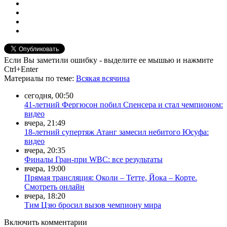
Если Вы заметили ошибку - выделите ее мышью и нажмите
Ctrl+Enter
Материалы
по теме
:
Всякая всячина
сегодня, 00:50
41-летний Фергюсон побил Спенсера и стал чемпионом:
видео
вчера, 21:49
18-летний супертяж Атанг замесил небитого Юсуфа:
видео
вчера, 20:35
Финалы Гран-при WBC: все результаты
вчера, 19:00
Прямая трансляция: Околи – Тетте, Йока – Корте.
Смотреть онлайн
вчера, 18:20
Тим Цзю бросил вызов чемпиону мира
Включить комментарии