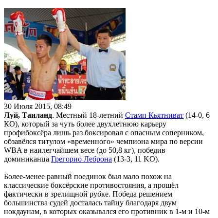
30 Июля 2015, 08:49
Луй, Таиланд
. Местный 18-летний
Стамп Кьятниват
(14-0, 6
КО), который за чуть более двухлетнюю карьеру
профибоксёра лишь раз боксировал с опасным соперником,
обзавёлся титулом «временного» чемпиона мира по версии
WBA в наилегчайшем весе (до 50,8 кг), победив
доминиканца
Грегорио Леброна
(13-3, 11 KO).
Более-менее равный поединок был мало похож на
классические боксёрские противостояния, а прошёл
фактически в зрелищной рубке. Победа решением
большинства судей досталась тайцу благодаря двум
нокдаунам, в которых оказывался его противник в 1-м и 10-м