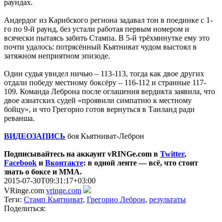
раундах.
Андердог из Карибского региона задавал тон в поединке с 1-
го по 9-й раунд, без устали работая первым номером и
всячески пытаясь забить Стампа. В 5-й трёхминутке ему это
почти удалось: потрясённый Кьятниват чудом выстоял в
затяжном неприятном эпизоде.
Один судья увидел ничью – 113-113, тогда как двое других
отдали победу местному боксёру – 116-112 и странные 117-
109. Команда Леброна после оглашения вердикта заявила, что
двое азиатских судей «проявили симпатию к местному
бойцу», и что Грегорио готов вернуться в Таиланд ради
реванша.
ВИДЕОЗАПИСЬ
боя Кьятниват-Леброн
Подписывайтесь на аккаунт vRINGe.com в
Twitter
,
Facebook
и
Вконтакте
: в одной ленте — всё, что стоит
знать о боксе и ММА.
2015-07-30T09:31:17+03:00
VRinge.com
vringe.com
Теги:
Стамп Кьятниват
,
Грегорио Леброн
,
результаты
Поделиться: