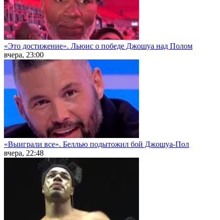
«Это достижение». Льюис о победе Джошуа над Полом
вчера, 23:00
«Выиграли все». Беллью подытожил бой Джошуа-Пол
вчера, 22:48