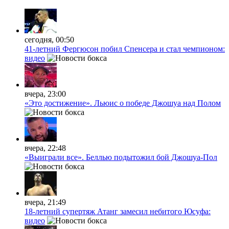
сегодня, 00:50
41-летний Фергюсон побил Спенсера и стал чемпионом:
видео
вчера, 23:00
«Это достижение». Льюис о победе Джошуа над Полом
вчера, 22:48
«Выиграли все». Беллью подытожил бой Джошуа-Пол
вчера, 21:49
18-летний супертяж Атанг замесил небитого Юсуфа:
видео