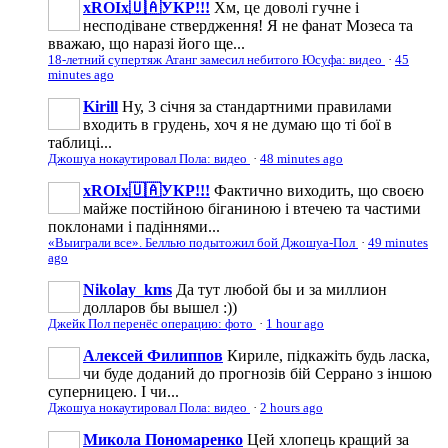
xROIx🇺🇦УКР!!!
Хм, це доволі гучне і
несподіване ствердження! Я не фанат Мозеса та
вважаю, що наразі його ще...
18-летний супертяж Атанг замесил небитого Юсуфа: видео
·
45
minutes ago
Kirill
Ну, 3 січня за стандартними правилами
входить в грудень, хоч я не думаю що ті бої в
таблиці...
Джошуа нокаутировал Пола: видео
·
48 minutes ago
xROIx🇺🇦УКР!!!
Фактично виходить, що своєю
майже постійною біганиною і втечею та частими
поклонами і падіннями...
«Выиграли все». Беллью подытожил бой Джошуа-Пол
·
49 minutes
ago
Nikolay_kms
Да тут любой бы и за миллион
долларов бы вышел :))
Джейк Пол перенёс операцию: фото
·
1 hour ago
Алексей Филиппов
Кириле, підкажіть будь ласка,
чи буде доданий до прогнозів бій Серрано з іншою
суперницею. І чи...
Джошуа нокаутировал Пола: видео
·
2 hours ago
Микола Пономаренко
Цей хлопець кращий за