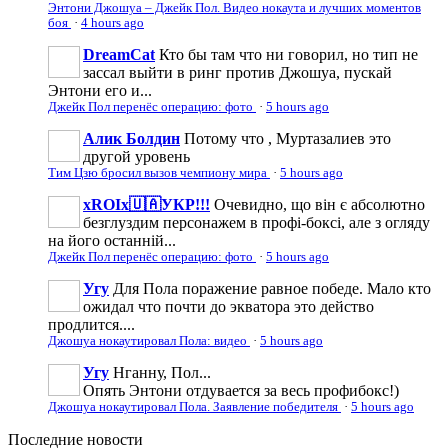
Энтони Джошуа – Джейк Пол. Видео нокаута и лучших моментов
боя
·
4 hours ago
DreamCat
Кто бы там что ни говорил, но тип не
зассал выйти в ринг против Джошуа, пускай
Энтони его и...
Джейк Пол перенёс операцию: фото
·
5 hours ago
Алик Болдин
Потому что , Муртазалиев это
другой уровень
Тим Цзю бросил вызов чемпиону мира
·
5 hours ago
xROIx🇺🇦УКР!!!
Очевидно, що він є абсолютно
безглуздим персонажем в профі-боксі, але з огляду
на його останній...
Джейк Пол перенёс операцию: фото
·
5 hours ago
Угу
Для Пола поражение равное победе. Мало кто
ожидал что почти до экватора это действо
продлится....
Джошуа нокаутировал Пола: видео
·
5 hours ago
Угу
Нганну, Пол...
Опять Энтони отдувается за весь профибокс!)
Джошуа нокаутировал Пола. Заявление победителя
·
5 hours ago
Последние
новости