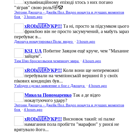
кульмінаційному епізоді хтось з них погано
"зіграв" свою роль!🤣🤡
Энтони Джошуа – Джейк Пол. Видео нокаута и лучших моментов
боя
·
3 hours ago
xROIx🇺🇦УКР!!!
Та ні, просто за підсумком цього
фрикбою він не просто засумучений, а мабуть зараз
перебуває в...
Джошуа нокаутировал Пола: видео
·
3 hours ago
KSI_UA
Побитие Заяцом ещё круче, чем "Махание
зайцем".
Тим Цзю бросил вызов чемпиону мира
·
4 hours ago
xROIx🇺🇦УКР!!!
Коли вони ще непереможні
перебували на чемпіонській вершині й у своїх
пікових кондиціях був...
Уайлдер сделал заявление о бое с Джошуа
·
4 hours ago
Микола Пономаренко
Так а де відео
нокаутуючого удару?
Энтони Джошуа – Джейк Пол. Видео нокаута и лучших моментов
боя
·
4 hours ago
xROIx🇺🇦УКР!!!
Висновок такий: ні палке
намагання пола пробігти "марафон" у ринзі не
врятувало його...