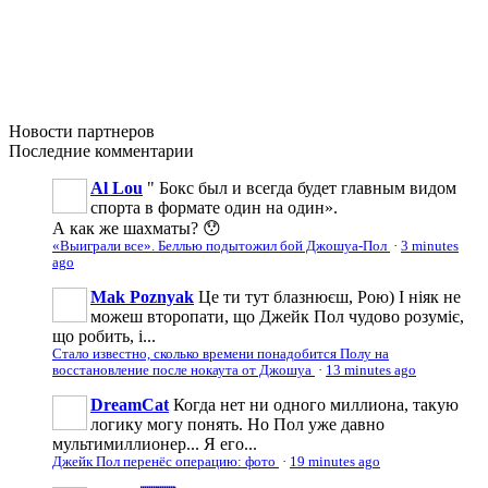
Новости
партнеров
Последние
комментарии
Al Lou
" Бокс был и всегда будет главным видом
спорта в формате один на один».
А как же шахматы? 😯
«Выиграли все». Беллью подытожил бой Джошуа-Пол
·
3 minutes
ago
Mak Poznyak
Це ти тут блазнюєш, Рою) І ніяк не
можеш второпати, що Джейк Пол чудово розуміє,
що робить, і...
Стало известно, сколько времени понадобится Полу на
восстановление после нокаута от Джошуа
·
13 minutes ago
DreamCat
Когда нет ни одного миллиона, такую
логику могу понять. Но Пол уже давно
мультимиллионер... Я его...
Джейк Пол перенёс операцию: фото
·
19 minutes ago