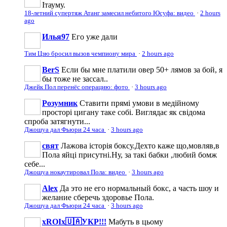
Ітауму.
18-летний супертяж Атанг замесил небитого Юсуфа: видео
·
2 hours
ago
Илья97
Его уже дали
Тим Цзю бросил вызов чемпиону мира
·
2 hours ago
BerS
Если бы мне платили овер 50+ лямов за бой, я
бы тоже не зассал..
Джейк Пол перенёс операцию: фото
·
3 hours ago
Розумник
Ставити прямі умови в медійному
просторі цигану таке собі. Виглядає як свідома
спроба затягнути...
Джошуа дал Фьюри 24 часа
·
3 hours ago
свят
Лажова історія боксу.Дехто каже що,мовляв,в
Пола яйці присутні.Ну, за такі бабки ,любий бомж
себе...
Джошуа нокаутировал Пола: видео
·
3 hours ago
Аlеx
Да это не его нормальный бокс, а часть шоу и
желание сберечь здоровье Пола.
Джошуа дал Фьюри 24 часа
·
3 hours ago
xROIx🇺🇦УКР!!!
Мабуть в цьому