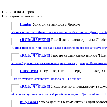
Новости
партнеров
Последние
комментарии
Huntar
Усик би не вийшов з Люїсом
«Усик в пантеоне!» Льюис рассказал о своих боях против Джошуа и
xROIx🇺🇦УКР!!!
Вже й джонс-молодший та Льюіс 
«Усик в пантеоне!» Льюис рассказал о своих боях против Джошуа и
xROIx🇺🇦УКР!!!
І що це кардинально змінює?! Це 
У Пола будет потенциальное преимущество над Джошуа. Известны н
Guess Who
Та був час, і перший середній виглядав 
Цзю не сумел нокаутировать Веласкеса
·
1 hour ago
xROIx🇺🇦УКР!!!
Якщо все по-справжньому та Джош
«Он спровоцировал зверя». Хэй разобрал поединок Джошуа-Пол
·
1 h
Billy Bones
Что за дебилы в комментах? Один озабоч