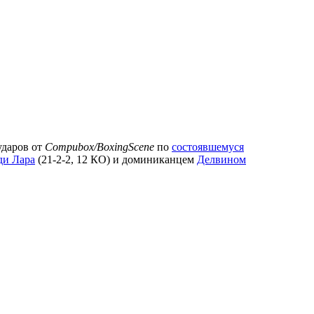
даров от
Compubox/BoxingScene
по
состоявшемуся
ди Лара
(21-2-2, 12 КО) и доминиканцем
Делвином