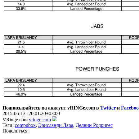
Подписывайтесь на аккаунт vRINGe.com в
Twitter
и
Faceboo
2015-06-13T20:01:20+03:00
VRinge.com
vringe.com
Теги:
compubox
,
Эрисланди Лара
,
Делвин Родригес
Поделиться: