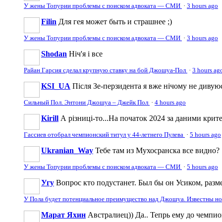
У жены Топурии проблемы с поиском адвоката — СМИ
·
3 hours ago
Filin
Для гея может быть и страшнее ;)
У жены Топурии проблемы с поиском адвоката — СМИ
·
3 hours ago
Shodan
Ніч'я і все
Райан Гарсия сделал крупную ставку на бой Джошуа-Пол
·
3 hours ag
KSI_UA
Після Зе-перзидента я вже нічому не дивую
Сильный Пол. Энтони Джошуа – Джейк Пол
·
4 hours ago
Kirill
А різниці-то...На початок 2024 за даними крите
Гассиев отобрал чемпионский титул у 44-летнего Пулева
·
5 hours ago
Ukranian_Way
Тебе там из Мухосранска все видно?
У жены Топурии проблемы с поиском адвоката — СМИ
·
5 hours ago
Угу
Вопрос кто подустанет. Был бы он Усиком, разме
У Пола будет потенциальное преимущество над Джошуа. Известны н
Марат Яхин
Австралиец)) Да.. Тепрь ему до чемпи