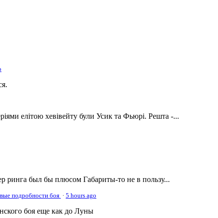
o
ся.
ріями елітою хевівейту були Усик та Фьюрі. Решта -...
р ринга был бы плюсом Габариты-то не в пользу...
овые подробности боя
·
5 hours ago
онского боя еще как до Луны