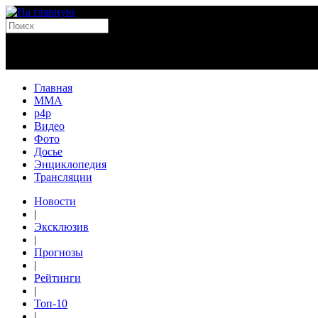
Главная
MMA
p4p
Видео
Фото
Досье
Энциклопедия
Трансляции
Новости
|
Эксклюзив
|
Прогнозы
|
Рейтинги
|
Топ-10
|