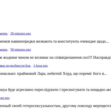
 Фьюри
·
26 minutes ago
немов наввипередки визнають та констатують очевидне щодо...
 Фьюри
·
56 minutes ago
ж жодним чином не впливає на співвідношення сил!!! Насправді.
овые подробности боя
·
1 hour ago
прикольно: праймовий Лара, небитий Херд, що переміг його в...
уа буде агресивно переслідувати і пресингувати та нещадно акт
our ago
енный своей гетеросексуальностью, другому повсюду мерещится.