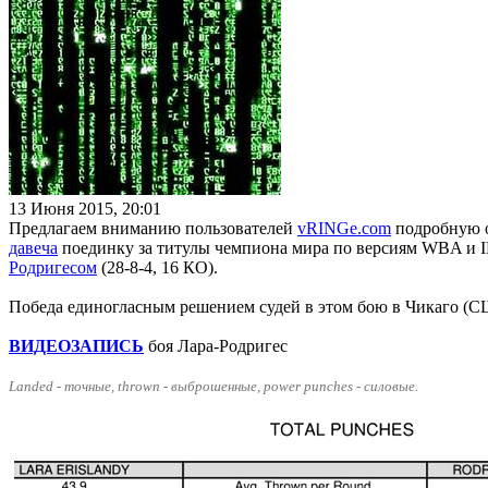
13 Июня 2015, 20:01
Предлагаем вниманию пользователей
vRINGe.com
подробную 
давеча
поединку за титулы чемпиона мира по версиям WBA и IB
Родригесом
(28-8-4, 16 КО).
Победа единогласным решением судей в этом бою в Чикаго (
ВИДЕОЗАПИСЬ
боя Лара-Родригес
Landed - точные, thrown - выброшенные, power punches - силовые.