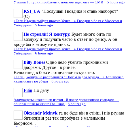
У жены Топурии проблемы с поиском адвоката — СМИ
·
5 hours ago
KSI_UA
"Послушай Гвоздика и ставь наоборот"
(С)
«Если Итаума выйдет против Усика…» Гвоздик о боях с Мозесом и
Уайлдером
·
5 hours ago
Не стреляй! Я кенгуру.
Будет много бить по
воздуху и получать часто в ответ по фейсу. А он
вроде бы к этому не привык.
«Если Итаума выйдет против Усика…» Гвоздик о боях с Мозесом и
Уайлдером
·
6 hours ago
Billy Bones
Одно дело убегать проходными
дворами. Другое - в ринге.
Велосипед в боксе - отдельное искусство.
«Если Джошуа не расправится с Полом за два раунда…» Топ-тренер
нахваливает ютубера
·
6 hours ago
Filin
По делу
Алимханулы исключили из топ-10 после допингового скандала —
обновлённый рейтинг The Ring
·
6 hours ago
Olexandr Melnyk
та не буде він в стійці і пів раунда
битися)він раз так спробував з маленьким
Бьорнсом...