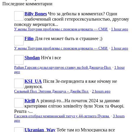
Последние
комментарии
Billy Bones
Что за дебилы в комментах? Один
озабоченный своей гетеросексуальностью, другому
повсюду мерещится...
У жены Топурии проблемы с поиском адвоката — СМИ
·
1 hour ago
Filin
Для гея может быть и страшнее ;)
У жены Топурии проблемы с поиском адвоката — СМИ
·
1 hour ago
Shodan
Ніч'я і все
Райан Гарсия сделал крупную ставку на бой Джошуа-Пол
·
1 hour
ago
KSI_UA
Після Зе-перзидента я вже нічому не
дивуюся.
Сильный Пол. Энтони Джошуа – Джейк Пол
·
2 hours ago
Kirill
А різниці-то...На початок 2024 за даними
критеріями елітою хевівейту були Усик та Фьюрі.
Решта -...
Гассиев отобрал чемпионский титул у 44-летнего Пулева
·
3 hours
ago
Ukranian_Way
Тебе там из Мухосранска все