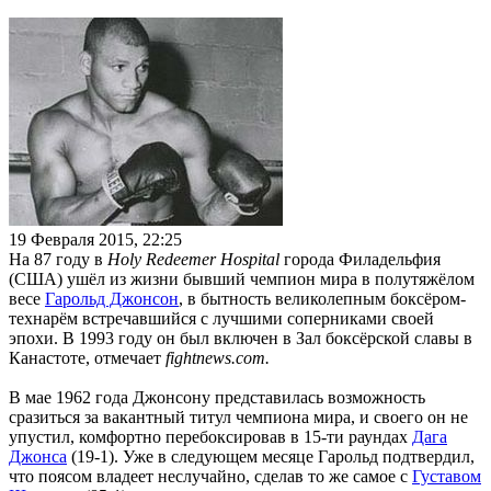
19 Февраля 2015, 22:25
На 87 году в
Holy Redeemer Hospital
города Филадельфия
(США) ушёл из жизни бывший чемпион мира в полутяжёлом
весе
Гарольд Джонсон
, в бытность великолепным боксёром-
технарём встречавшийся с лучшими соперниками своей
эпохи. В 1993 году он был включен в Зал боксёрской славы в
Канастоте, отмечает
fightnews.com.
В мае 1962 года Джонсону представилась возможность
сразиться за вакантный титул чемпиона мира, и своего он не
упустил, комфортно перебоксировав в 15-ти раундах
Дага
Джонса
(19-1). Уже в следующем месяце Гарольд подтвердил,
что поясом владеет неслучайно, сделав то же самое с
Густавом