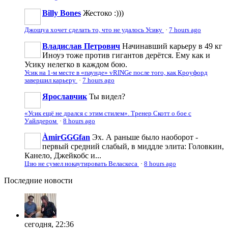
Billy Bones
Жестоко :)))
Джошуа хочет сделать то, что не удалось Усику
·
7 hours ago
Владислав Петрович
Начинавший карьеру в 49 кг
Иноуэ тоже против гигантов дерётся. Ему как и
Усику нелегко в каждом бою.
Усик на 1-м месте в «паунде» vRINGe после того, как Кроуфорд
завершил карьеру
·
7 hours ago
Ярославчик
Ты видел?
«Усик ещё не дрался с этим стилем». Тренер Скотт о бое с
Уайлдером
·
8 hours ago
ÀmirGGGfan
Эх. А раньше было наоборот -
первый средний слабый, в миддле элита: Головкин,
Канело, Джейкобс и...
Цзю не сумел нокаутировать Веласкеса
·
8 hours ago
Последние
новости
сегодня, 22:36