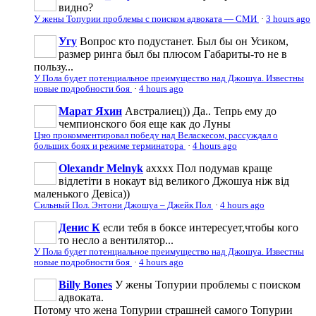
видно?
У жены Топурии проблемы с поиском адвоката — СМИ
·
3 hours ago
Угу
Вопрос кто подустанет. Был бы он Усиком,
размер ринга был бы плюсом Габариты-то не в
пользу...
У Пола будет потенциальное преимущество над Джошуа. Известны
новые подробности боя
·
4 hours ago
Марат Яхин
Австралиец)) Да.. Тепрь ему до
чемпионского боя еще как до Луны
Цзю прокомментировал победу над Веласкесом, рассуждал о
больших боях и режиме терминатора
·
4 hours ago
Olexandr Melnyk
ахххх Пол подумав краще
відлетіти в нокаут від великого Джошуа ніж від
маленького Девіса))
Сильный Пол. Энтони Джошуа – Джейк Пол
·
4 hours ago
Денис К
если тебя в боксе интересует,чтобы кого
то несло а вентилятор...
У Пола будет потенциальное преимущество над Джошуа. Известны
новые подробности боя
·
4 hours ago
Billy Bones
У жены Топурии проблемы с поиском
адвоката.
Потому что жена Топурии страшней самого Топурии