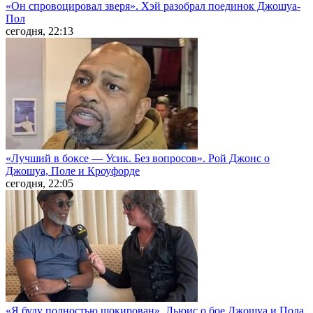
«Он спровоцировал зверя». Хэй разобрал поединок Джошуа-
Пол
сегодня, 22:13
«Лучший в боксе — Усик. Без вопросов». Рой Джонс о
Джошуа, Поле и Кроуфорде
сегодня, 22:05
«Я буду полностью шокирован». Льюис о бое Джошуа и Пола