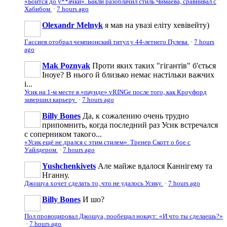
«Боится до у**ачки». Бакли разоблачил стиль Чимаева, сравнивал с
Хабибом
·
7 hours ago
Olexandr Melnyk
я мав на увазі еліту хевівейту)
Гассиев отобрал чемпионский титул у 44-летнего Пулева
·
7 hours
ago
Mak Poznyak
Проти яких таких "гігантів" б'ється
Іноуе? В нього й близько немає настільки важчих
і...
Усик на 1-м месте в «паунде» vRINGe после того, как Кроуфорд
завершил карьеру
·
7 hours ago
Billy Bones
Да, к сожалению очень трудно
припомнить, когда последний раз Усик встречался
с соперником такого...
«Усик ещё не дрался с этим стилем». Тренер Скотт о бое с
Уайлдером
·
7 hours ago
Yushchenkivets
Але майже вдалося Каннігему та
Нганну.
Джошуа хочет сделать то, что не удалось Усику
·
7 hours ago
Billy Bones
И шо?
Пол провоцировал Джошуа, пообещал нокаут: «И что ты сделаешь?»
·
7 hours ago