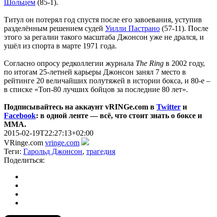
Шольцем
(85-1).
Титул он потерял год спустя после его завоевания, уступив
разделённым решением судей
Уилли Пастрано
(57-11). После
этого за регалии такого масштаба Джонсон уже не дрался, и
ушёл из спорта в марте 1971 года.
Согласно опросу редколлегии журнала
The Ring
в 2002 году,
по итогам 25-летней карьеры Джонсон занял 7 место в
рейтинге 20 величайших полутяжей в истории бокса, и 80-е –
в списке «Топ-80 лучших бойцов за последние 80 лет».
Подписывайтесь на аккаунт vRINGe.com в
Twitter
и
Facebook
: в одной ленте — всё, что стоит знать о боксе и
ММА.
2015-02-19T22:27:13+02:00
VRinge.com
vringe.com
Теги:
Гарольд Джонсон
,
трагедия
Поделиться: