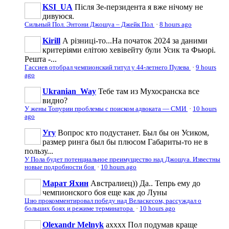
KSI_UA
Після Зе-перзидента я вже нічому не
дивуюся.
Сильный Пол. Энтони Джошуа – Джейк Пол
·
8 hours ago
Kirill
А різниці-то...На початок 2024 за даними
критеріями елітою хевівейту були Усик та Фьюрі.
Решта -...
Гассиев отобрал чемпионский титул у 44-летнего Пулева
·
9 hours
ago
Ukranian_Way
Тебе там из Мухосранска все
видно?
У жены Топурии проблемы с поиском адвоката — СМИ
·
10 hours
ago
Угу
Вопрос кто подустанет. Был бы он Усиком,
размер ринга был бы плюсом Габариты-то не в
пользу...
У Пола будет потенциальное преимущество над Джошуа. Известны
новые подробности боя
·
10 hours ago
Марат Яхин
Австралиец)) Да.. Тепрь ему до
чемпионского боя еще как до Луны
Цзю прокомментировал победу над Веласкесом, рассуждал о
больших боях и режиме терминатора
·
10 hours ago
Olexandr Melnyk
ахххх Пол подумав краще