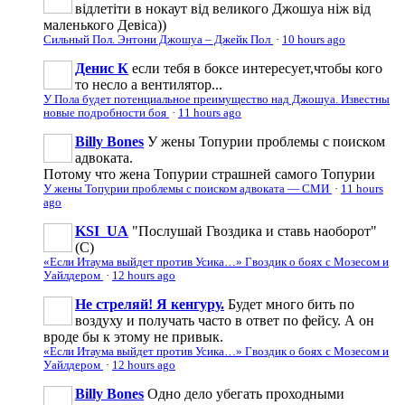
відлетіти в нокаут від великого Джошуа ніж від
маленького Девіса))
Сильный Пол. Энтони Джошуа – Джейк Пол
·
10 hours ago
Денис К
если тебя в боксе интересует,чтобы кого
то несло а вентилятор...
У Пола будет потенциальное преимущество над Джошуа. Известны
новые подробности боя
·
11 hours ago
Billy Bones
У жены Топурии проблемы с поиском
адвоката.
Потому что жена Топурии страшней самого Топурии
У жены Топурии проблемы с поиском адвоката — СМИ
·
11 hours
ago
KSI_UA
"Послушай Гвоздика и ставь наоборот"
(С)
«Если Итаума выйдет против Усика…» Гвоздик о боях с Мозесом и
Уайлдером
·
12 hours ago
Не стреляй! Я кенгуру.
Будет много бить по
воздуху и получать часто в ответ по фейсу. А он
вроде бы к этому не привык.
«Если Итаума выйдет против Усика…» Гвоздик о боях с Мозесом и
Уайлдером
·
12 hours ago
Billy Bones
Одно дело убегать проходными