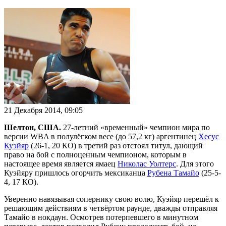
21 Декабря 2014, 09:05
Шелтон, США.
27-летний «временный» чемпион мира по
версии WBA в полулёгком весе (до 57,2 кг) аргентинец
Хесус
Куэйяр
(26-1, 20 КО) в третий раз отстоял титул, дающий
право на бой с полноценным чемпионом, которым в
настоящее время является ямаец
Николас Уолтерс
. Для этого
Куэйяру пришлось огорчить мексиканца
Рубена Тамайо
(25-5-
4, 17 КО).
Уверенно навязывая сопернику свою волю, Куэйяр перешёл к
решающим действиям в четвёртом раунде, дважды отправляя
Тамайо в нокдаун. Осмотрев потерпевшего в минутном