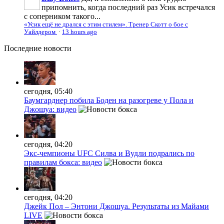
припомнить, когда последний раз Усик встречался
с соперником такого...
«Усик ещё не дрался с этим стилем». Тренер Скотт о бое с
Уайлдером
·
13 hours ago
Последние
новости
сегодня, 05:40
Баумгарднер побила Боден на разогреве у Пола и
Джошуа: видео
сегодня, 04:20
Экс-чемпионы UFC Силва и Вудли подрались по
правилам бокса: видео
сегодня, 04:20
Джейк Пол – Энтони Джошуа. Результаты из Майами
LIVE