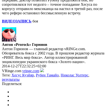
перерыве, доктор позволил Рубену продолжить бой, но
сопротивлялся тот недолго – точное попадание Хесуса по
корпусу отправило мексиканца на настил в третий раз, после
чего рефери остановил бессмысленную встречу.
ВИДЕОЗАПИСЬ
боя
Антон «Prorock» Горюнов
Антон Горюнов — главный редактор vRINGe.com.
Обозреватель бокса с 2002 года. В прошлом редактор журнала
«РИНГ. Весь мир бокса». Автор иллюстрированной
энциклопедии украинского бокса «Золото нации».
2014-12-27T22:32:25+02:00
VRinge.com
vringe.com
Теги:
Хесус Куэйяр
,
Рубен Тамайо
,
Николас Уолтерс
,
результаты
Поделиться: