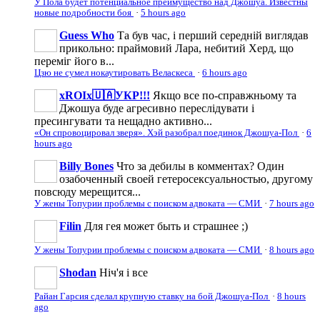
У Пола будет потенциальное преимущество над Джошуа. Известны
новые подробности боя
·
5 hours ago
Guess Who
Та був час, і перший середній виглядав
прикольно: праймовий Лара, небитий Херд, що
переміг його в...
Цзю не сумел нокаутировать Веласкеса
·
6 hours ago
xROIx🇺🇦УКР!!!
Якщо все по-справжньому та
Джошуа буде агресивно переслідувати і
пресингувати та нещадно активно...
«Он спровоцировал зверя». Хэй разобрал поединок Джошуа-Пол
·
6
hours ago
Billy Bones
Что за дебилы в комментах? Один
озабоченный своей гетеросексуальностью, другому
повсюду мерещится...
У жены Топурии проблемы с поиском адвоката — СМИ
·
7 hours ago
Filin
Для гея может быть и страшнее ;)
У жены Топурии проблемы с поиском адвоката — СМИ
·
8 hours ago
Shodan
Ніч'я і все
Райан Гарсия сделал крупную ставку на бой Джошуа-Пол
·
8 hours
ago