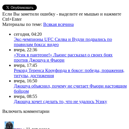
Если Вы заметили ошибку - выделите ее мышью и нажмите
Ctrl+Enter
Материалы
по теме
:
Всякая всячина
сегодня, 04:20
Экс-чемпионы UFC Силва и Вудли подрались по
правилам бокса: видео
вчера, 22:36
«Усик в пантеоне!» Льюис рассказал о своих боях
против Джошуа и Фьюри
вчера, 17:45
Рекорд Теренса Кроуфорда в боксе: победы, поражения,
титулы, достижения
вчера, 16:50
Джошуа объяснил, почему не считает Фьюри настоящим
бойцом
вчера, 08:55
Джошуа хочет сделать то, что не удалось Усику
Включить комментарии