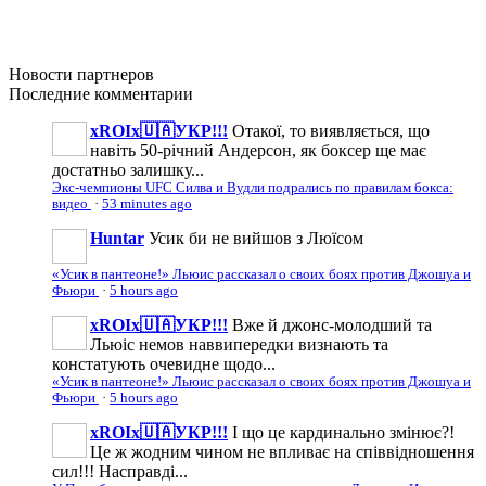
Новости
партнеров
Последние
комментарии
xROIx🇺🇦УКР!!!
Отакої, то виявляється, що
навіть 50-річний Андерсон, як боксер ще має
достатньо залишку...
Экс-чемпионы UFC Силва и Вудли подрались по правилам бокса:
видео
·
53 minutes ago
Huntar
Усик би не вийшов з Люїсом
«Усик в пантеоне!» Льюис рассказал о своих боях против Джошуа и
Фьюри
·
5 hours ago
xROIx🇺🇦УКР!!!
Вже й джонс-молодший та
Льюіс немов наввипередки визнають та
констатують очевидне щодо...
«Усик в пантеоне!» Льюис рассказал о своих боях против Джошуа и
Фьюри
·
5 hours ago
xROIx🇺🇦УКР!!!
І що це кардинально змінює?!
Це ж жодним чином не впливає на співвідношення
сил!!! Насправді...