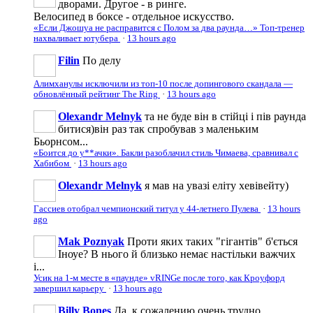
дворами. Другое - в ринге.
Велосипед в боксе - отдельное искусство.
«Если Джошуа не расправится с Полом за два раунда…» Топ-тренер
нахваливает ютубера
·
13 hours ago
Filin
По делу
Алимханулы исключили из топ-10 после допингового скандала —
обновлённый рейтинг The Ring
·
13 hours ago
Olexandr Melnyk
та не буде він в стійці і пів раунда
битися)він раз так спробував з маленьким
Бьорнсом...
«Боится до у**ачки». Бакли разоблачил стиль Чимаева, сравнивал с
Хабибом
·
13 hours ago
Olexandr Melnyk
я мав на увазі еліту хевівейту)
Гассиев отобрал чемпионский титул у 44-летнего Пулева
·
13 hours
ago
Mak Poznyak
Проти яких таких "гігантів" б'ється
Іноуе? В нього й близько немає настільки важчих
і...
Усик на 1-м месте в «паунде» vRINGe после того, как Кроуфорд
завершил карьеру
·
13 hours ago
Billy Bones
Да, к сожалению очень трудно