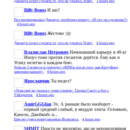
Джошуа хочет сделать то, что не удалось Усику
·
3 hours ago
Billy Bones
И шо?
Пол провоцировал Джошуа, пообещал нокаут: «И что ты сделаешь?»
·
4 hours ago
Billy Bones
Жестоко :)))
Джошуа хочет сделать то, что не удалось Усику
·
4 hours ago
Владислав Петрович
Начинавший карьеру в 49 кг
Иноуэ тоже против гигантов дерётся. Ему как и
Усику нелегко в каждом бою.
Усик на 1-м месте в «паунде» vRINGe после того, как Кроуфорд
завершил карьеру
·
4 hours ago
Ярославчик
Ты видел?
«Усик ещё не дрался с этим стилем». Тренер Скотт о бое с
Уайлдером
·
4 hours ago
ÀmirGGGfan
Эх. А раньше было наоборот -
первый средний слабый, в миддле элита: Головкин,
Канело, Джейкобс и...
Цзю не сумел нокаутировать Веласкеса
·
4 hours ago
SHMIT
Просто не зрозуміло, що це непорозуміння