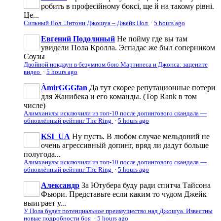
робить в професійному боксі, ще й на такому рівні.
Це...
Сильный Пол. Энтони Джошуа – Джейк Пол
·
5 hours ago
Евгений Подолиный
Не пойму где вы там
увидели Пола Кролла. Эспадас же был соперником
Соузы
Двойной нокдаун в безумном бою Мартинеса и Джонса: зацените
видео
·
5 hours ago
ÀmirGGGfan
Да тут скорее репутационные потери
для Жанибека и его команды. (Top Rank в том
числе)
Алимханулы исключили из топ-10 после допингового скандала —
обновлённый рейтинг The Ring
·
5 hours ago
KSI_UA
Ну пусть. В любом случае мельдоний не
очень агрессивньій допинг, вряд ли дадут больше
полугода...
Алимханулы исключили из топ-10 после допингового скандала —
обновлённый рейтинг The Ring
·
5 hours ago
Александр
За Ютубера буду ради спитча Тайсона
Фьюри. Представьте если каким то чудом Джейк
выиграет у...
У Пола будет потенциальное преимущество над Джошуа. Известны
новые подробности боя
·
5 hours ago