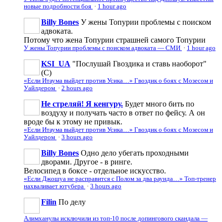
новые подробности боя
·
1 hour ago
Billy Bones
У жены Топурии проблемы с поиском
адвоката.
Потому что жена Топурии страшней самого Топурии
У жены Топурии проблемы с поиском адвоката — СМИ
·
1 hour ago
KSI_UA
"Послушай Гвоздика и ставь наоборот"
(С)
«Если Итаума выйдет против Усика…» Гвоздик о боях с Мозесом и
Уайлдером
·
2 hours ago
Не стреляй! Я кенгуру.
Будет много бить по
воздуху и получать часто в ответ по фейсу. А он
вроде бы к этому не привык.
«Если Итаума выйдет против Усика…» Гвоздик о боях с Мозесом и
Уайлдером
·
3 hours ago
Billy Bones
Одно дело убегать проходными
дворами. Другое - в ринге.
Велосипед в боксе - отдельное искусство.
«Если Джошуа не расправится с Полом за два раунда…» Топ-тренер
нахваливает ютубера
·
3 hours ago
Filin
По делу
Алимханулы исключили из топ-10 после допингового скандала —