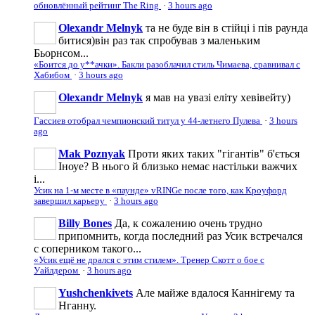
обновлённый рейтинг The Ring
·
3 hours ago
Olexandr Melnyk
та не буде він в стійці і пів раунда
битися)він раз так спробував з маленьким
Бьорнсом...
«Боится до у**ачки». Бакли разоблачил стиль Чимаева, сравнивал с
Хабибом
·
3 hours ago
Olexandr Melnyk
я мав на увазі еліту хевівейту)
Гассиев отобрал чемпионский титул у 44-летнего Пулева
·
3 hours
ago
Mak Poznyak
Проти яких таких "гігантів" б'ється
Іноуе? В нього й близько немає настільки важчих
і...
Усик на 1-м месте в «паунде» vRINGe после того, как Кроуфорд
завершил карьеру
·
3 hours ago
Billy Bones
Да, к сожалению очень трудно
припомнить, когда последний раз Усик встречался
с соперником такого...
«Усик ещё не дрался с этим стилем». Тренер Скотт о бое с
Уайлдером
·
3 hours ago
Yushchenkivets
Але майже вдалося Каннігему та
Нганну.