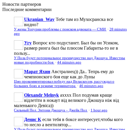
Новости
партнеров
Последние
комментарии
Ukranian_Way
Тебе там из Мухосранска все
видно?
У жены Топурии проблемы с поиском адвоката — СМИ
·
28 minutes
ago
Угу
Вопрос кто подустанет. Был бы он Усиком,
размер ринга был бы плюсом Габариты-то не в
пользу...
У Пола будет потенциальное преимущество над Джошуа. Известны
новые подробности боя
·
44 minutes ago
Марат Яхин
Австралиец)) Да.. Тепрь ему до
чемпионского боя еще как до Луны
Цзю прокомментировал победу над Веласкесом, рассуждал о
больших боях и режиме терминатора
·
46 minutes ago
Olexandr Melnyk
ахххх Пол подумав краще
відлетіти в нокаут від великого Джошуа ніж від
маленького Девіса))
Сильный Пол. Энтони Джошуа – Джейк Пол
·
1 hour ago
Денис К
если тебя в боксе интересует,чтобы кого
то несло а вентилятор...
У Пола будет потенциальное преимущество над Джошуа. Известны