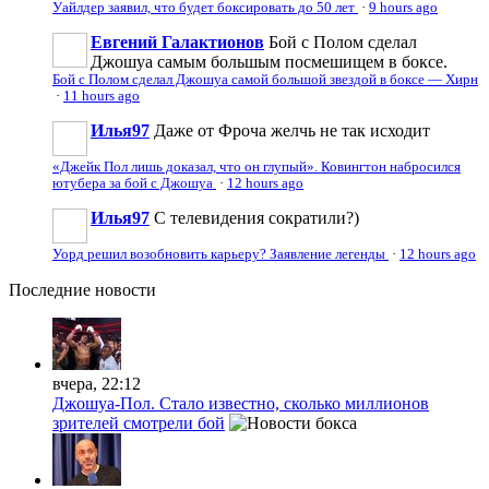
Уайлдер заявил, что будет боксировать до 50 лет
·
9 hours ago
Евгений Галактионов
Бой с Полом сделал
Джошуа самым большым посмешищем в боксе.
Бой с Полом сделал Джошуа самой большой звездой в боксе — Хирн
·
11 hours ago
Илья97
Даже от Фроча желчь не так исходит
«Джейк Пол лишь доказал, что он глупый». Ковингтон набросился
ютубера за бой с Джошуа
·
12 hours ago
Илья97
С телевидения сократили?)
Уорд решил возобновить карьеру? Заявление легенды
·
12 hours ago
Последние
новости
вчера, 22:12
Джошуа-Пол. Стало известно, сколько миллионов
зрителей смотрели бой