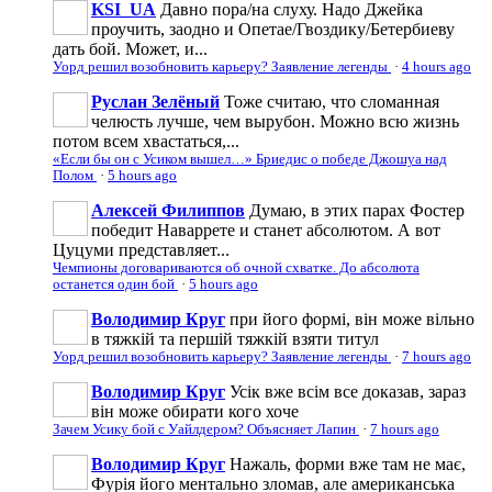
KSI_UA
Давно пора/на слуху. Надо Джейка
проучить, заодно и Опетае/Гвоздику/Бетербиеву
дать бой. Может, и...
Уорд решил возобновить карьеру? Заявление легенды
·
4 hours ago
Руслан Зелёный
Тоже считаю, что сломанная
челюсть лучше, чем вырубон. Можно всю жизнь
потом всем хвастаться,...
«Если бы он с Усиком вышел…» Бриедис о победе Джошуа над
Полом
·
5 hours ago
Алексей Филиппов
Думаю, в этих парах Фостер
победит Наваррете и станет абсолютом. А вот
Цуцуми представляет...
Чемпионы договариваются об очной схватке. До абсолюта
останется один бой
·
5 hours ago
Володимир Круг
при його формі, він може вільно
в тяжкій та першій тяжкій взяти титул
Уорд решил возобновить карьеру? Заявление легенды
·
7 hours ago
Володимир Круг
Усік вже всім все доказав, зараз
він може обирати кого хоче
Зачем Усику бой с Уайлдером? Объясняет Лапин
·
7 hours ago
Володимир Круг
Нажаль, форми вже там не має,
Фурія його ментально зломав, але американська