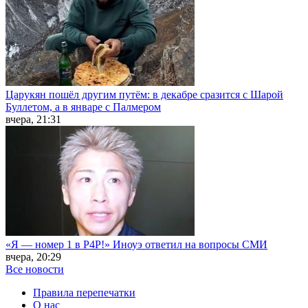
Царукян пошёл другим путём: в декабре сразится с Шарой
Буллетом, а в январе с Палмером
вчера, 21:31
«Я — номер 1 в P4P!» Иноуэ ответил на вопросы СМИ
вчера, 20:29
Все новости
Правила перепечатки
О нас