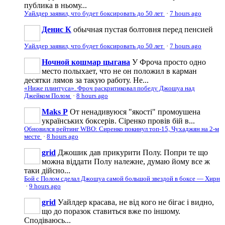
публика в ньому...
Уайлдер заявил, что будет боксировать до 50 лет
·
7 hours ago
Денис К
обычная пустая болтовня перед пенсией
Уайлдер заявил, что будет боксировать до 50 лет
·
7 hours ago
Ночной кошмар цыгана
У Фроча просто одно
место полыхает, что не он положил в карман
десятки лямов за такую работу. Не...
«Ниже плинтуса». Фроч раскритиковал победу Джошуа над
Джейком Полом
·
8 hours ago
Maks P
От ненадивуюся "якості" промоушена
українських боксерів. Сіренко провів бій в...
Обновился рейтинг WBO: Сиренко покинул топ-15, Чухаджян на 2-м
месте
·
8 hours ago
grid
Джошик дав прикурити Полу. Попри те що
можна віддати Полу належне, думаю йому все ж
таки дійсно...
Бой с Полом сделал Джошуа самой большой звездой в боксе — Хирн
·
9 hours ago
grid
Уайлдер красава, не від кого не бігає і видно,
що до поразок ставиться вже по іншому.
Сподіваюсь...