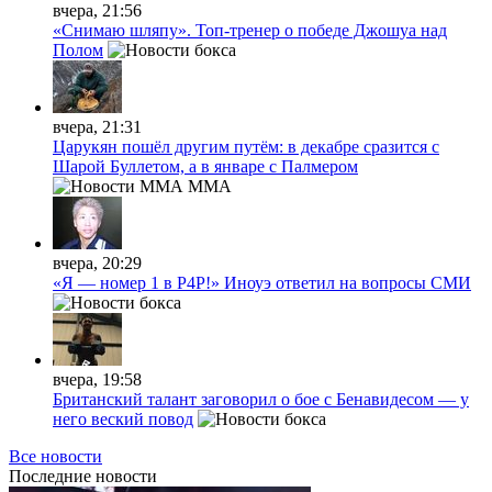
вчера, 21:56
«Снимаю шляпу». Топ-тренер о победе Джошуа над
Полом
вчера, 21:31
Царукян пошёл другим путём: в декабре сразится с
Шарой Буллетом, а в январе с Палмером
MMA
вчера, 20:29
«Я — номер 1 в P4P!» Иноуэ ответил на вопросы СМИ
вчера, 19:58
Британский талант заговорил о бое с Бенавидесом — у
него веский повод
Все новости
Последние
новости