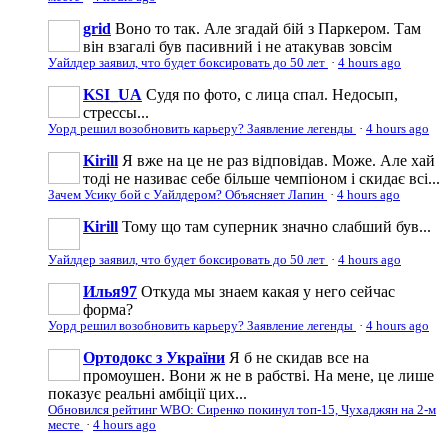
grid
Воно то так. Але згадай бій з Паркером. Там
він взагалі був пасивний і не атакував зовсім
Уайлдер заявил, что будет боксировать до 50 лет
·
4 hours ago
KSI_UA
Судя по фото, с лица спал. Недосып,
стрессы...
Уорд решил возобновить карьеру? Заявление легенды
·
4 hours ago
Kirill
Я вже на це не раз відповідав. Може. Але хай
тоді не називає себе більше чемпіоном і скидає всі...
Зачем Усику бой с Уайлдером? Объясняет Лапин
·
4 hours ago
Kirill
Тому що там суперник значно слабший був...
Уайлдер заявил, что будет боксировать до 50 лет
·
4 hours ago
Илья97
Откуда мы знаем какая у него сейчас
форма?
Уорд решил возобновить карьеру? Заявление легенды
·
4 hours ago
Ортодокс з України
Я б не скидав все на
промоушен. Вони ж не в рабстві. На мене, це лише
показує реальні амбіції цих...
Обновился рейтинг WBO: Сиренко покинул топ-15, Чухаджян на 2-м
месте
·
4 hours ago