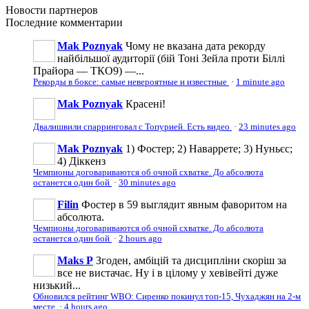
Новости
партнеров
Последние
комментарии
Mak Poznyak
Чому не вказана дата рекорду
найбільшої аудиторії (бій Тоні Зейла проти Біллі
Прайора — ТКО9) —...
Рекорды в боксе: самые невероятные и известные
·
1 minute ago
Mak Poznyak
Красені!
Двалишвили спарринговал с Топурией. Есть видео
·
23 minutes ago
Mak Poznyak
1) Фостер; 2) Наваррете; 3) Нуньєс;
4) Діккенз
Чемпионы договариваются об очной схватке. До абсолюта
останется один бой
·
30 minutes ago
Filin
Фостер в 59 выглядит явным фаворитом на
абсолюта.
Чемпионы договариваются об очной схватке. До абсолюта
останется один бой
·
2 hours ago
Maks P
Згоден, амбіцій та дисципліни скоріш за
все не вистачає. Ну і в цілому у хевівейті дуже
низький...
Обновился рейтинг WBO: Сиренко покинул топ-15, Чухаджян на 2-м
месте
·
4 hours ago