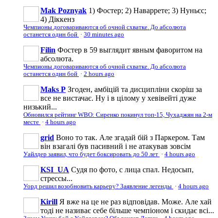
Mak Poznyak
1) Фостер; 2) Наваррете; 3) Нуньєс;
4) Діккенз
Чемпионы договариваются об очной схватке. До абсолюта
останется один бой
·
30 minutes ago
Filin
Фостер в 59 выглядит явным фаворитом на
абсолюта.
Чемпионы договариваются об очной схватке. До абсолюта
останется один бой
·
2 hours ago
Maks P
Згоден, амбіцій та дисципліни скоріш за
все не вистачає. Ну і в цілому у хевівейті дуже
низький...
Обновился рейтинг WBO: Сиренко покинул топ-15, Чухаджян на 2-м
месте
·
4 hours ago
grid
Воно то так. Але згадай бій з Паркером. Там
він взагалі був пасивний і не атакував зовсім
Уайлдер заявил, что будет боксировать до 50 лет
·
4 hours ago
KSI_UA
Судя по фото, с лица спал. Недосып,
стрессы...
Уорд решил возобновить карьеру? Заявление легенды
·
4 hours ago
Kirill
Я вже на це не раз відповідав. Може. Але хай
тоді не називає себе більше чемпіоном і скидає всі...