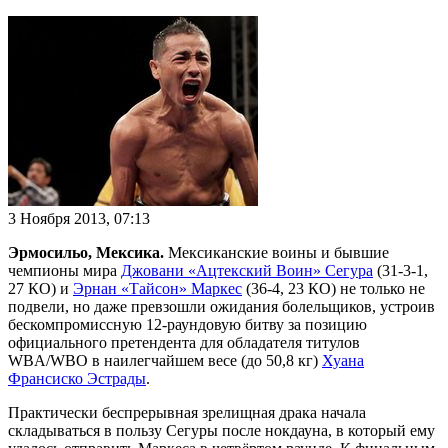
3 Ноября 2013, 07:13
Эрмосильо, Мексика.
Мексиканские воины и бывшие
чемпионы мира
Джовани «Ацтекский Воин» Сегура
(31-3-1,
27 КО) и
Эрнан «Тайсон» Маркес
(36-4, 23 КО) не только не
подвели, но даже превзошли ожидания болельщиков, устроив
бескомпромиссную 12-раундовую битву за позицию
официального претендента для обладателя титулов
WBA/WBO в наилегчайшем весе (до 50,8 кг)
Хуана
Франсиско Эстрады
.
Практически беспрерывная зрелищная драка начала
складываться в пользу Сегуры после нокдауна, в который ему