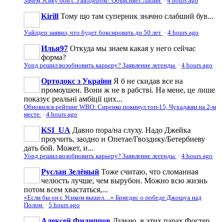
Зачем Усику бой с Уайлдером? Объясняет Лапин
·
4 hours ago
Kirill
Тому що там суперник значно слабший був...
Уайлдер заявил, что будет боксировать до 50 лет
·
4 hours ago
Илья97
Откуда мы знаем какая у него сейчас
форма?
Уорд решил возобновить карьеру? Заявление легенды
·
4 hours ago
Ортодокс з України
Я б не скидав все на
промоушен. Вони ж не в рабстві. На мене, це лише
показує реальні амбіції цих...
Обновился рейтинг WBO: Сиренко покинул топ-15, Чухаджян на 2-м
месте
·
4 hours ago
KSI_UA
Давно пора/на слуху. Надо Джейка
проучить, заодно и Опетае/Гвоздику/Бетербиеву
дать бой. Может, и...
Уорд решил возобновить карьеру? Заявление легенды
·
4 hours ago
Руслан Зелёный
Тоже считаю, что сломанная
челюсть лучше, чем вырубон. Можно всю жизнь
потом всем хвастаться,...
«Если бы он с Усиком вышел…» Бриедис о победе Джошуа над
Полом
·
5 hours ago
Алексей Филиппов
Думаю, в этих парах Фостер