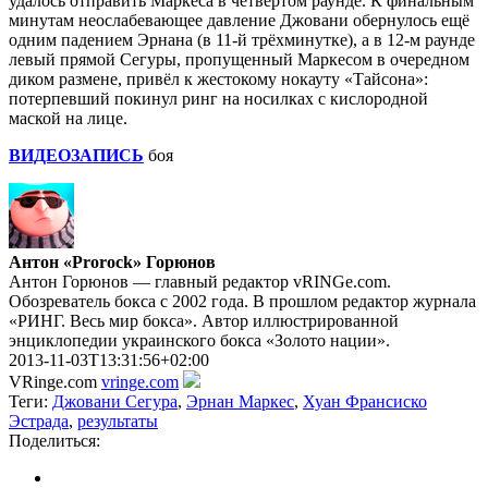
удалось отправить Маркеса в четвёртом раунде. К финальным
минутам неослабевающее давление Джовани обернулось ещё
одним падением Эрнана (в 11-й трёхминутке), а в 12-м раунде
левый прямой Сегуры, пропущенный Маркесом в очередном
диком размене, привёл к жестокому нокауту «Тайсона»:
потерпевший покинул ринг на носилках с кислородной
маской на лице.
ВИДЕОЗАПИСЬ
боя
Антон «Prorock» Горюнов
Антон Горюнов — главный редактор vRINGe.com.
Обозреватель бокса с 2002 года. В прошлом редактор журнала
«РИНГ. Весь мир бокса». Автор иллюстрированной
энциклопедии украинского бокса «Золото нации».
2013-11-03T13:31:56+02:00
VRinge.com
vringe.com
Теги:
Джовани Сегура
,
Эрнан Маркес
,
Хуан Франсиско
Эстрада
,
результаты
Поделиться: