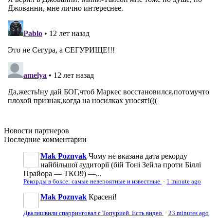
Новости
партнеров
Последние
комментарии
Mak Poznyak
Чому не вказана дата рекорду
найбільшої аудиторії (бій Тоні Зейла проти Біллі
Прайора — ТКО9) —...
Рекорды в боксе: самые невероятные и известные
·
1 minute ago
Mak Poznyak
Красені!
Двалишвили спарринговал с Топурией. Есть видео
·
23 minutes ago