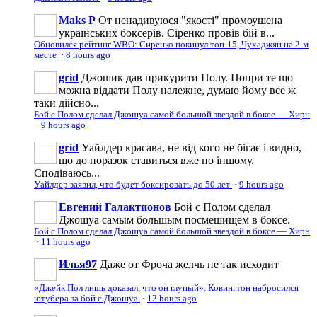
Maks P
От ненадивуюся "якості" промоушена
українських боксерів. Сіренко провів бій в...
Обновился рейтинг WBO: Сиренко покинул топ-15, Чухаджян на 2-м
месте
·
8 hours ago
grid
Джошик дав прикурити Полу. Попри те що
можна віддати Полу належне, думаю йому все ж
таки дійсно...
Бой с Полом сделал Джошуа самой большой звездой в боксе — Хирн
·
9 hours ago
grid
Уайлдер красава, не від кого не бігає і видно,
що до поразок ставиться вже по іншому.
Сподіваюсь...
Уайлдер заявил, что будет боксировать до 50 лет
·
9 hours ago
Евгений Галактионов
Бой с Полом сделал
Джошуа самым большым посмешищем в боксе.
Бой с Полом сделал Джошуа самой большой звездой в боксе — Хирн
·
11 hours ago
Илья97
Даже от Фроча желчь не так исходит
«Джейк Пол лишь доказал, что он глупый». Ковингтон набросился
ютубера за бой с Джошуа
·
12 hours ago