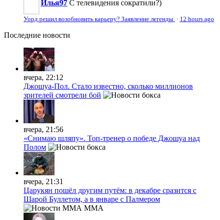
Илья97
С телевидения сократили?)
Уорд решил возобновить карьеру? Заявление легенды
·
12 hours ago
Последние
новости
вчера, 22:12
Джошуа-Пол. Стало известно, сколько миллионов
зрителей смотрели бой
вчера, 21:56
«Снимаю шляпу». Топ-тренер о победе Джошуа над
Полом
вчера, 21:31
Царукян пошёл другим путём: в декабре сразится с
Шарой Буллетом, а в январе с Палмером
MMA